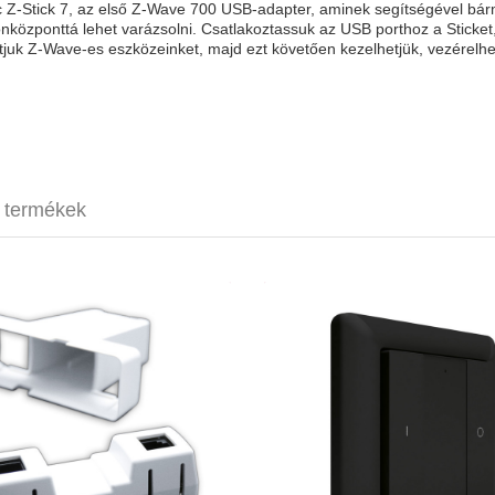
 Z-Stick 7, az első Z-Wave 700 USB-adapter, aminek segítségével bár
nközponttá lehet varázsolni. Csatlakoztassuk az USB porthoz a Sticke
tjuk Z-Wave-es eszközeinket, majd ezt követően kezelhetjük, vezérelhe
t termékek
Secure Pipe Sensor
Heatit Z-Push Button 2 (matt 
7500 Ft
26 1
2 
4 pa
elemes műk
S2 titk
System 55 