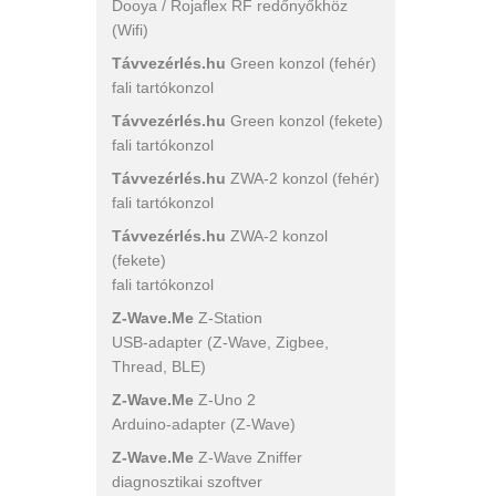
Dooya / Rojaflex RF redőnyőkhöz
(Wifi)
Távvezérlés.hu
Green konzol (fehér)
fali tartókonzol
Távvezérlés.hu
Green konzol (fekete)
fali tartókonzol
Távvezérlés.hu
ZWA-2 konzol (fehér)
fali tartókonzol
Távvezérlés.hu
ZWA-2 konzol
(fekete)
fali tartókonzol
Z-Wave.Me
Z-Station
USB-adapter (Z-Wave, Zigbee,
Thread, BLE)
Z-Wave.Me
Z-Uno 2
Arduino-adapter (Z-Wave)
Z-Wave.Me
Z-Wave Zniffer
diagnosztikai szoftver