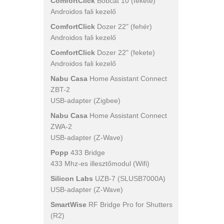
ComfortClick
Bobcat 10 (fekete)
Androidos fali kezelő
ComfortClick
Dozer 22" (fehér)
Androidos fali kezelő
ComfortClick
Dozer 22" (fekete)
Androidos fali kezelő
Nabu Casa
Home Assistant Connect
ZBT-2
USB-adapter (Zigbee)
Nabu Casa
Home Assistant Connect
ZWA-2
USB-adapter (Z-Wave)
Popp
433 Bridge
433 Mhz-es illesztőmodul (Wifi)
Silicon Labs
UZB-7 (SLUSB7000A)
USB-adapter (Z-Wave)
SmartWise
RF Bridge Pro for Shutters
(R2)