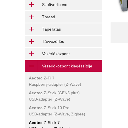
Szoftverlicenc
A SES 0
hőmérsé
Thread
veze
hőmé
Tápellátás
központ
SE
sze
Távvezérlés
Vezérlőközpont
Vezérlőközpont kiegészítője
Aeotec
Z-Pi 7
Raspberry-adapter (Z-Wave)
Aeotec
Z-Stick (GEN5 plus)
USB-adapter (Z-Wave)
Aeotec
Z-Stick 10 Pro
USB-adapter (Z-Wave, Zigbee)
Aeotec
Z-Stick 7