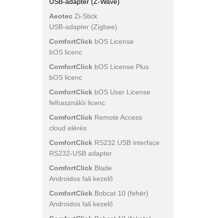
USB-adapter (Z-Wave)
Aeotec
Zi-Stick
USB-adapter (Zigbee)
ComfortClick
bOS License
bOS licenc
ComfortClick
bOS License Plus
bOS licenc
ComfortClick
bOS User License
felhasználói licenc
ComfortClick
Remote Access
cloud elérés
ComfortClick
RS232 USB interface
RS232-USB adapter
ComfortClick
Blade
Androidos fali kezelő
ComfortClick
Bobcat 10 (fehér)
Androidos fali kezelő