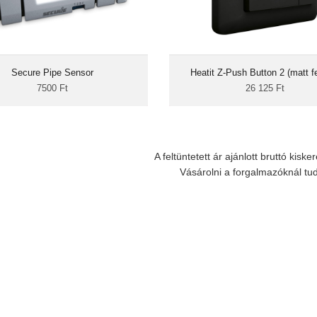
02 és a SES 003 vezetékes digitális
A Heatit Z-Push Button 2 egy 
klet-érzékelők, amelyek a melegvíz-
elemmel működő „távvezérlő” fali
tékek és a melegvíz-tartályok felületi
kialakítással. Kábelezést nem ig
rsékletének mérésére szolgálnak a
felszerelhető egy normál szerel
i fűtés és melegvíz rendszerekben. A
Secure Pipe Sensor
Heatit Z-Push Button 2 (matt f
fölé, mint bármely kapcsoló, 
S 002 és a SES 003 készüléket falra
viszont akár ragasztással is rögz
7500 Ft
26 125 Ft
relt SES 302 hőmérsékletérzékelővel
felületen. Kompatibilis a
vagy SES 303...
A feltüntetett ár ajánlott bruttó kiske
Vásárolni a forgalmazóknál tu