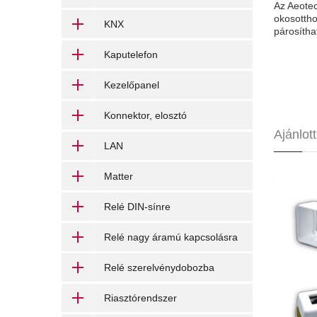
Az Aeotec
okosottho
KNX
párosítha
Kaputelefon
Kezelőpanel
Konnektor, elosztó
Ajánlot
LAN
Matter
Relé DIN-sínre
Relé nagy áramú kapcsolásra
Relé szerelvénydobozba
Riasztórendszer