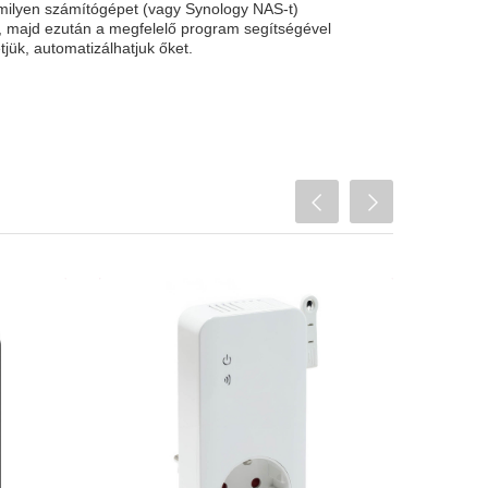
milyen számítógépet (vagy Synology NAS-t)
t, majd ezután a megfelelő program segítségével
tjük, automatizálhatjuk őket.
fekete)
MOHAnet Instant GSM konnektor
25 Ft
39 990 Ft
gomb
Távvezérlés GSM-
rancs
hálózaton
ödés
5 éves előfizetéssel
osítás
Max. 16A kapcsolható
méret
97 országban működik
Bluetooth kapcsolat