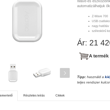
Wave-es eszközeinke
automatizálhatjuk ők
Z-Wave 700
USB csatlako
nagy hatótáv
széleskörű ko
Ár: 21 42
A termék
Tipp:
használd a
kié
teljes rendszer kulc
ismertető
Részletes leírás
Cikkek