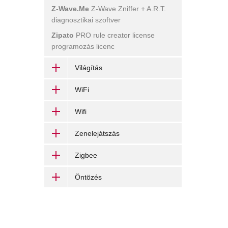
Z-Wave.Me
Z-Wave Zniffer + A.R.T.
diagnosztikai szoftver
Zipato
PRO rule creator license
programozás licenc
Világítás
WiFi
Wifi
Zenelejátszás
Zigbee
Öntözés