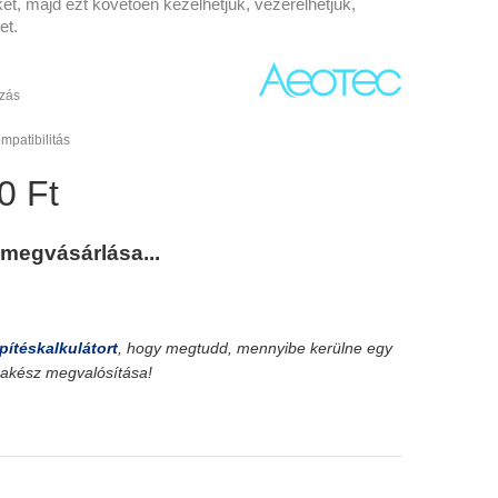
t, majd ezt követően kezelhetjük, vezérelhetjük,
et.
zás
mpatibilitás
0 Ft
 megvásárlása...
pítéskalkulátort
, hogy megtudd, mennyibe kerülne egy
srakész megvalósítása!