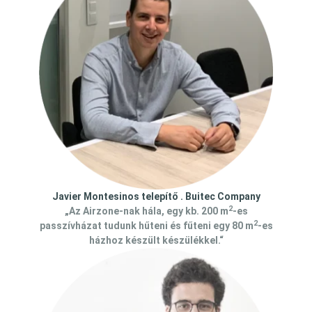
Javier Montesinos telepítő . Buitec Company
2
„Az Airzone-nak hála, egy kb. 200 m
-es
2
passzívházat tudunk hűteni és fűteni egy 80 m
-es
házhoz készült készülékkel.“