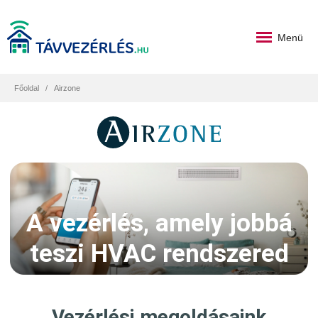
Menü
Főoldal
Airzone
A vezérlés, amely jobbá
teszi HVAC rendszered
Vezérlési megoldásaink