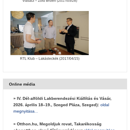
Viasat3 – Zöld térben (2017/05/28)
RTL Klub – Lakásleckék (2017/04/15)
Online média
» IV. Dél-alföldi Lakberendezési Kiállítás és Vásár,
2026. április 18–19., Szeged Pláza, Szeged):
oldal
megnyitása...
» Otthon.hu, Megoldjuk rovat, Takarékosság