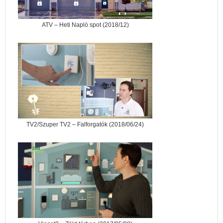
ATV – Heti Napló spot (2018/12)
TV2/Szuper TV2 – Falforgatók (2018/06/24)