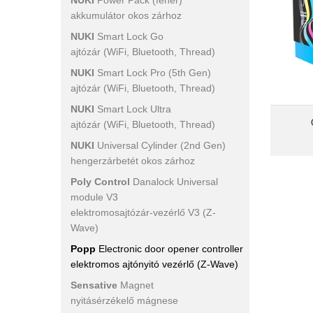
NUKI
Power Pack (fehér)
akkumulátor okos zárhoz
NUKI
Smart Lock Go
ajtózár (WiFi, Bluetooth, Thread)
NUKI
Smart Lock Pro (5th Gen)
kapc
ajtózár (WiFi, Bluetooth, Thread)
Ren
NUKI
Smart Lock Ultra
keresz
ajtózár (WiFi, Bluetooth, Thread)
NUKI
Universal Cylinder (2nd Gen)
hengerzárbetét okos zárhoz
Poly Control
Danalock Universal
module V3
elektromosajtózár-vezérlő V3 (Z-
Wave)
Popp
Electronic door opener controller
elektromos ajtónyitó vezérlő (Z-Wave)
Sensative
Magnet
nyitásérzékelő mágnese