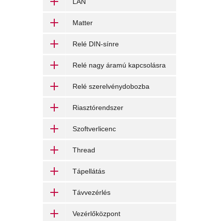
LAN
Matter
Relé DIN-sínre
Relé nagy áramú kapcsolásra
Relé szerelvénydobozba
Riasztórendszer
Szoftverlicenc
Thread
Tápellátás
Távvezérlés
Vezérlőközpont