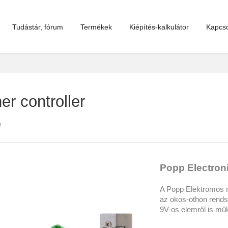
Tudástár, fórum
Termékek
Kiépítés-kalkulátor
Kapcso
er controller
)
Popp Electroni
A Popp Elektromos m
az okos-othon rend
9V-os elemről is mű