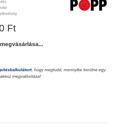
ödés
vitel
píthetőség
0 Ft
 megvásárlása...
pítéskalkulátort
, hogy megtudd, mennyibe kerülne egy
srakész megvalósítása!