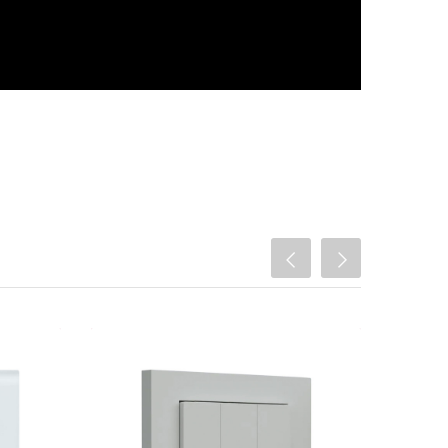
H-C421
Heatit Z-Push Wall Controller (RAL
9003)
70 Ft
21 620 Ft
lőlap
Z-Wave 700
mérés
1/2/3 nyomógomb
menet