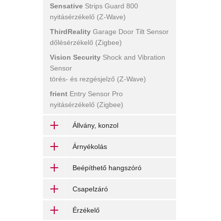
Sensative
Strips Guard 800
nyitásérzékelő (Z-Wave)
ThirdReality
Garage Door Tilt Sensor
dőlésérzékelő (Zigbee)
Vision Security
Shock and Vibration
Sensor
törés- és rezgésjelző (Z-Wave)
frient
Entry Sensor Pro
nyitásérzékelő (Zigbee)
Állvány, konzol
Árnyékolás
Beépíthető hangszóró
Csapelzáró
Érzékelő