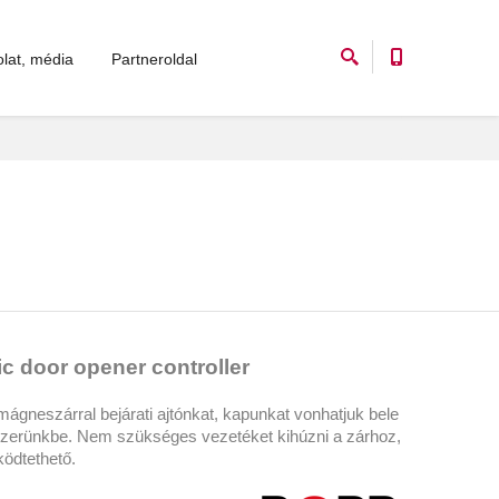
lat, média
Partneroldal
c door opener controller
ágneszárral bejárati ajtónkat, kapunkat vonhatjuk bele
szerünkbe. Nem szükséges vezetéket kihúzni a zárhoz,
ködtethető.