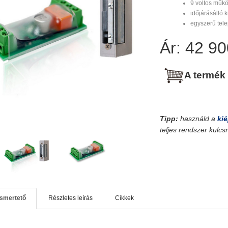
9 voltos műk
időjárásálló ki
egyszerű tele
Ár: 42 90
A termék
Tipp:
használd a
kié
teljes rendszer kulc
ismertető
Részletes leírás
Cikkek