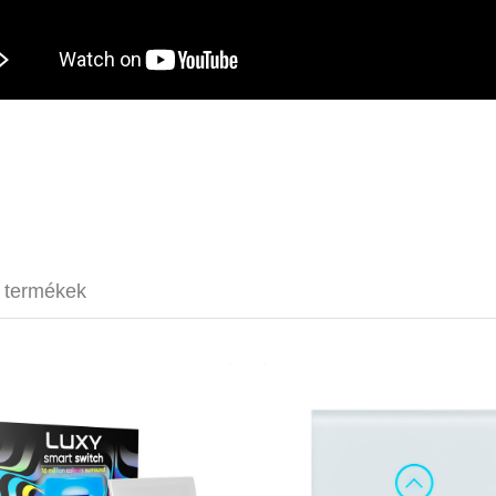
t termékek
Qubino Luxy Smart Switch
MCO Home M
54 500 Ft
39 7
5 érintőgomb
edzett üveg e
1 relé
fogyasztsá
16 millió szín
2x 3.5A ki