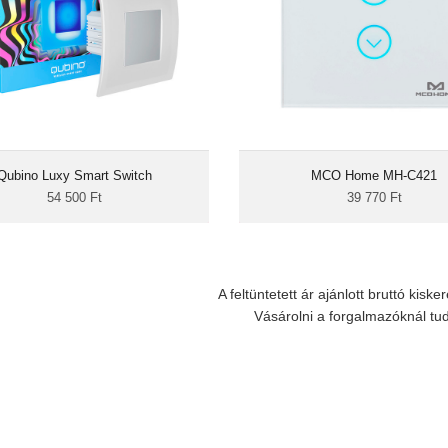
Beépített hangjelző
A Qubino Luxy Switch egy innovatív
Az MCO Home Glass Touch Shu
soló, amely 16 millió színben világít.
prémium minőségű, üveg
delkezik egy beépített relével, amin
érintőkapcsoló, amelyet ki
tül 10A-ig kapcsolhatunk elektromos
redőnyök, reluxák, roletták, nape
Qubino Luxy Smart Switch
berendezéseket.
egyéb árnyékolók vezérlésére t
MCO Home MH-C421
54 500 Ft
39 770 Ft
A feltüntetett ár ajánlott bruttó kiske
Vásárolni a forgalmazóknál tu