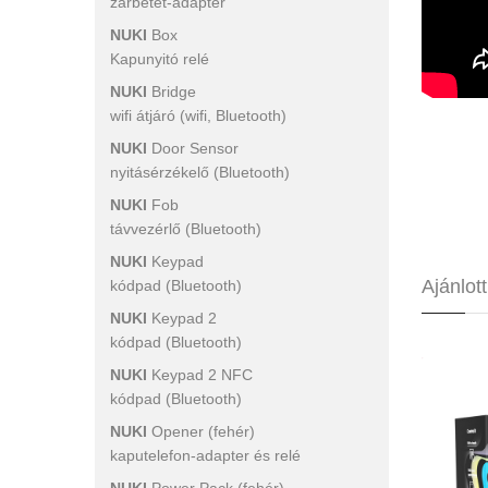
zárbetét-adapter
NUKI
Box
Kapunyitó relé
NUKI
Bridge
wifi átjáró (wifi, Bluetooth)
NUKI
Door Sensor
nyitásérzékelő (Bluetooth)
NUKI
Fob
távvezérlő (Bluetooth)
NUKI
Keypad
Ajánlot
kódpad (Bluetooth)
NUKI
Keypad 2
kódpad (Bluetooth)
NUKI
Keypad 2 NFC
kódpad (Bluetooth)
NUKI
Opener (fehér)
kaputelefon-adapter és relé