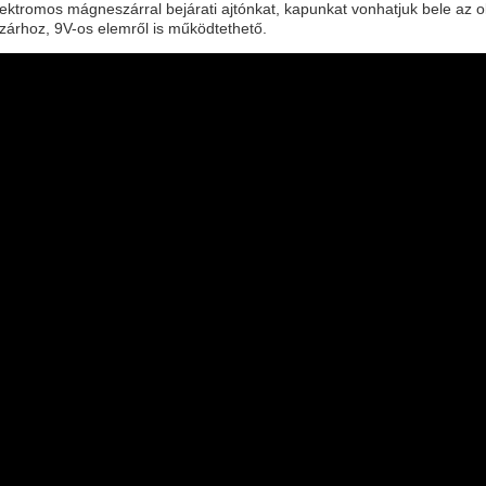
ektromos mágneszárral bejárati ajtónkat, kapunkat vonhatjuk bele a
 zárhoz, 9V-os elemről is működtethető.