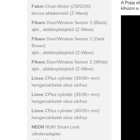
A Popp el
Fakro
Chain Motor (ZWS230)
kihúzni a
láncos ablakemelő (Z-Wave)
Fibaro
Door/Window Sensor 2 (Black)
ajtó-, ablaknyitásjelző (Z-Wave)
Fibaro
Door/Window Sensor 2 (Dark
Brown)
ajtó-, ablaknyitásjelző (Z-Wave)
Fibaro
Door/Window Sensor 2 (White)
ajtó-, ablaknyitásjelző (Z-Wave)
Lince
CPlus cylinder (30/30+ mm)
hengerzárbetét okos zárhoz
Lince
CPlus cylinder (35/30+ mm)
hengerzárbetét okos zárhoz
Lince
CPlus cylinder (40/30+ mm)
hengerzárbetét okos zárhoz
NEON
NUKI Smart Lock
cilinderadapter