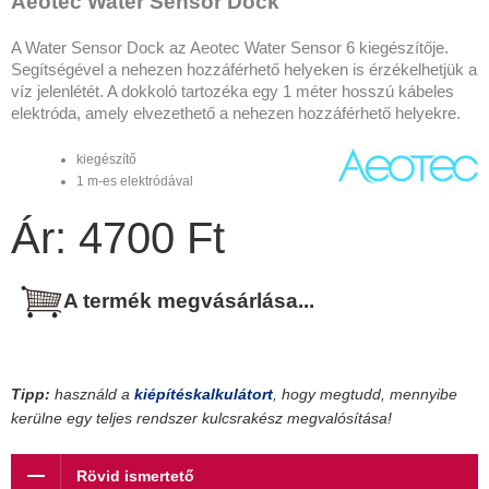
Aeotec Water Sensor Dock
A Water Sensor Dock az Aeotec Water Sensor 6 kiegészítője.
Segítségével a nehezen hozzáférhető helyeken is érzékelhetjük a
víz jelenlétét. A dokkoló tartozéka egy 1 méter hosszú kábeles
elektróda, amely elvezethető a nehezen hozzáférhető helyekre.
kiegészítő
1 m-es elektródával
Ár: 4700 Ft
A termék megvásárlása...
Tipp:
használd a
kiépítéskalkulátort
, hogy megtudd, mennyibe
kerülne egy teljes rendszer kulcsrakész megvalósítása!
Rövid ismertető