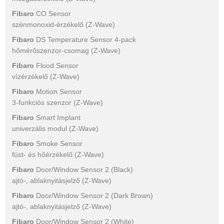
Fibaro
CO Sensor
szénmonoxid-érzékelő (Z-Wave)
Fibaro
DS Temperature Sensor 4-pack
hőmérőszenzor-csomag (Z-Wave)
Fibaro
Flood Sensor
vízérzékelő (Z-Wave)
Fibaro
Motion Sensor
3-funkciós szenzor (Z-Wave)
Fibaro
Smart Implant
univerzális modul (Z-Wave)
Fibaro
Smoke Sensor
füst- és hőérzékelő (Z-Wave)
Fibaro
Door/Window Sensor 2 (Black)
ajtó-, ablaknyitásjelző (Z-Wave)
Fibaro
Door/Window Sensor 2 (Dark Brown)
ajtó-, ablaknyitásjelző (Z-Wave)
Fibaro
Door/Window Sensor 2 (White)