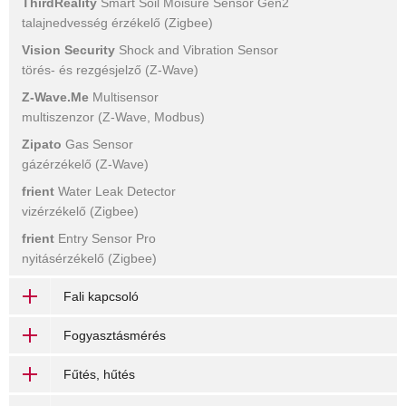
ThirdReality
Smart Soil Moisure Sensor Gen2
talajnedvesség érzékelő (Zigbee)
Vision Security
Shock and Vibration Sensor
törés- és rezgésjelző (Z-Wave)
Z-Wave.Me
Multisensor
multiszenzor (Z-Wave, Modbus)
Zipato
Gas Sensor
gázérzékelő (Z-Wave)
frient
Water Leak Detector
vizérzékelő (Zigbee)
frient
Entry Sensor Pro
nyitásérzékelő (Zigbee)
Fali kapcsoló
Fogyasztásmérés
Fűtés, hűtés