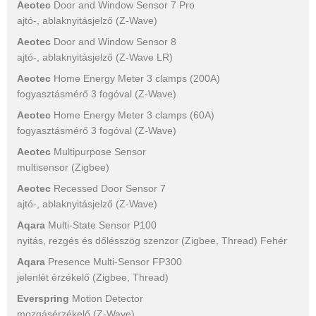
Aeotec
Door and Window Sensor 7 Pro
ajtó-, ablaknyitásjelző (Z-Wave)
Aeotec
Door and Window Sensor 8
ajtó-, ablaknyitásjelző (Z-Wave LR)
Aeotec
Home Energy Meter 3 clamps (200A)
fogyasztásmérő 3 fogóval (Z-Wave)
Aeotec
Home Energy Meter 3 clamps (60A)
fogyasztásmérő 3 fogóval (Z-Wave)
Aeotec
Multipurpose Sensor
multisensor (Zigbee)
Aeotec
Recessed Door Sensor 7
ajtó-, ablaknyitásjelző (Z-Wave)
Aqara
Multi-State Sensor P100
nyitás, rezgés és dőlésszög szenzor (Zigbee, Thread) Fehér
Aqara
Presence Multi-Sensor FP300
jelenlét érzékelő (Zigbee, Thread)
Everspring
Motion Detector
mozgásérzékelő (Z-Wave)