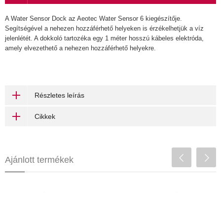
A Water Sensor Dock az Aeotec Water Sensor 6 kiegészítője.
Segítségével a nehezen hozzáférhető helyeken is érzékelhetjük a víz
jelenlétét. A dokkoló tartozéka egy 1 méter hosszú kábeles elektróda,
amely elvezethető a nehezen hozzáférhető helyekre.
Részletes leírás
Cikkek
Ajánlott termékek
Fibaro Door/Window Sensor 2 (Dark
Brown)