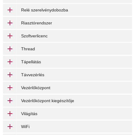
Relé szerelvénydobozba
Riasztórendszer
Szoftverlicenc
Thread
Tápellátás
Távvezérlés
Vezérlőközpont
Vezérlőközpont kiegészítője
Világítás
WiFi