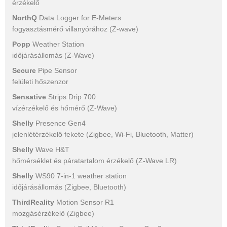
érzékelő
NorthQ
Data Logger for E-Meters
fogyasztásmérő villanyórához (Z-wave)
Popp
Weather Station
időjárásállomás (Z-Wave)
Secure
Pipe Sensor
felületi hőszenzor
Sensative
Strips Drip 700
vízérzékelő és hőmérő (Z-Wave)
Shelly
Presence Gen4
jelenlétérzékelő fekete (Zigbee, Wi-Fi, Bluetooth, Matter)
Shelly
Wave H&T
hőmérséklet és páratartalom érzékelő (Z-Wave LR)
Shelly
WS90 7-in-1 weather station
időjárásállomás (Zigbee, Bluetooth)
ThirdReality
Motion Sensor R1
mozgásérzékelő (Zigbee)