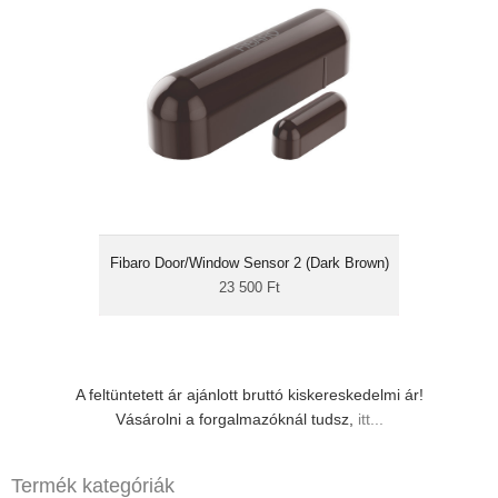
23 500 Ft
Z-Wave 500
több színben kapható
nyitás érzékelés
hőmérő
A Fibaro Door/Window Sensor 2 egy
ajtó/ablak nyitásérzékelő modul. Észleli a
nyílászárók (ajtó, ablak, kapu, redőny, stb.)
nyitását, zárását. Amikor a két érzékelő elem
Fibaro Door/Window Sensor 2 (Dark Brown)
eltávolodik, illetve közeledik, az jelet küld az
okosotthon-központnak.
23 500 Ft
A feltüntetett ár ajánlott bruttó kiskereskedelmi ár!
Vásárolni a forgalmazóknál tudsz,
itt...
Termék kategóriák