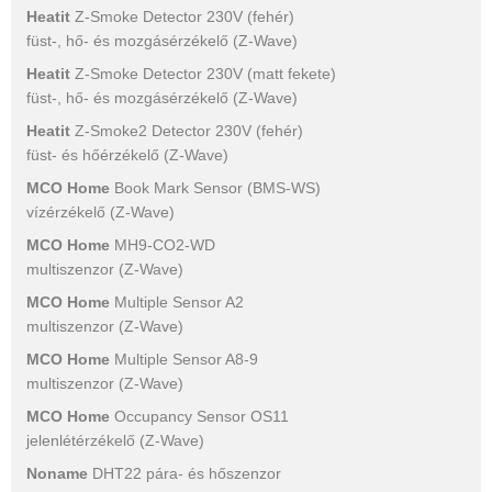
Heatit
Z-Smoke Detector 230V (fehér)
füst-, hő- és mozgásérzékelő (Z-Wave)
Heatit
Z-Smoke Detector 230V (matt fekete)
füst-, hő- és mozgásérzékelő (Z-Wave)
Heatit
Z-Smoke2 Detector 230V (fehér)
füst- és hőérzékelő (Z-Wave)
MCO Home
Book Mark Sensor (BMS-WS)
vízérzékelő (Z-Wave)
MCO Home
MH9-CO2-WD
multiszenzor (Z-Wave)
MCO Home
Multiple Sensor A2
multiszenzor (Z-Wave)
MCO Home
Multiple Sensor A8-9
multiszenzor (Z-Wave)
MCO Home
Occupancy Sensor OS11
jelenlétérzékelő (Z-Wave)
Noname
DHT22 pára- és hőszenzor