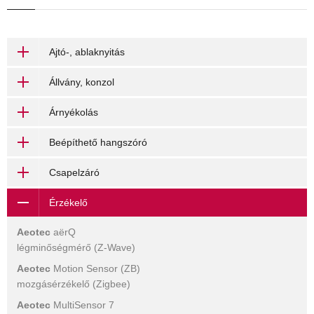
Ajtó-, ablaknyitás
Állvány, konzol
Árnyékolás
Beépíthető hangszóró
Csapelzáró
Érzékelő
Aeotec
aërQ
légminőségmérő (Z-Wave)
Aeotec
Motion Sensor (ZB)
mozgásérzékelő (Zigbee)
Aeotec
MultiSensor 7