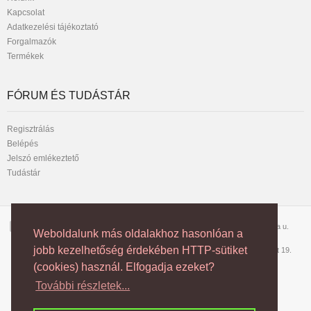
Kapcsolat
Adatkezelési tájékoztató
Forgalmazók
Termékek
FÓRUM ÉS TUDÁSTÁR
Regisztrálás
Belépés
Jelszó emlékeztető
Tudástár
Telefon:
1042 Budapest, József Attila u.
Weboldalunk más oldalakhoz hasonlóan a
1/2310-256
102. 3/6
jobb kezelhetőség érdekében HTTP-sütiket
vagy
70/70-50-200
6728 Szeged, Dorozsmai út 19.
(cookies) használ. Elfogadja ezeket?
További részletek...
Copyright © NEON Multimedia Kft.