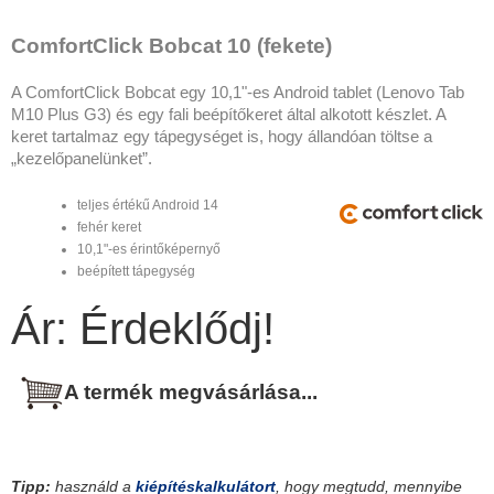
ComfortClick Bobcat 10 (fekete)
A ComfortClick Bobcat egy 10,1"-es Android tablet (Lenovo Tab
M10 Plus G3) és egy fali beépítőkeret által alkotott készlet. A
keret tartalmaz egy tápegységet is, hogy állandóan töltse a
„kezelőpanelünket”.
teljes értékű Android 14
fehér keret
10,1"-es érintőképernyő
beépített tápegység
Ár: Érdeklődj!
A termék megvásárlása...
Tipp:
használd a
kiépítéskalkulátort
, hogy megtudd, mennyibe