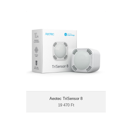
Aeotec TriSensor 8
19 470 Ft
Z-Wave 800
mozgásérzékelő
hőmérő
fényérzékelő
Az Aeotec TriSensor biztosítja az okosotthon-
rendszeréhez kapcsolódó legfontosabb
adatokat, mivel 3 különböző érzékelőt
tartalmaz. A mozgásérzékelő a
helyiségekben lévő mozgásokat figyeli, a
Aeotec TriSensor 8
hőérzékelő információkat továbbít a fűtés-
19 470 Ft
hűtés vezérléséhez, a fénymérő pedig a
világításvezérlést segíti.