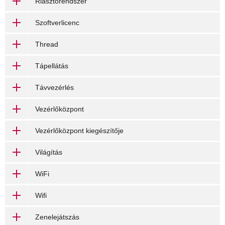
Riasztórendszer
Szoftverlicenc
Thread
Tápellátás
Távvezérlés
Vezérlőközpont
Vezérlőközpont kiegészítője
Világítás
WiFi
Wifi
Zenelejátszás