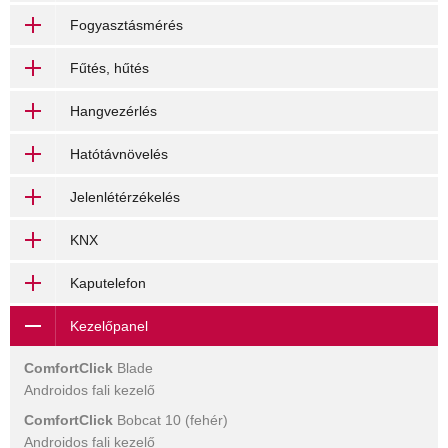
Fogyasztásmérés
Fűtés, hűtés
Hangvezérlés
Hatótávnövelés
Jelenlétérzékelés
KNX
Kaputelefon
Kezelőpanel
ComfortClick
Blade
Androidos fali kezelő
ComfortClick
Bobcat 10 (fehér)
Androidos fali kezelő