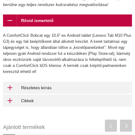
kerülne egy teljes rendszer kulcsrakész megvalósítása!
Rövid ismertető
A ComfortClick Bobcat egy 10,6"-es Android tablet (Lenovo Tab M10 Plus
G3) és egy fali beépítőkeret által alkotott készlet. A keret tartalmaz egy
tápegységet is, hogy állandóan töltse a „kezelőpanelünket”. Mivel egy
teljesen gyári Android rendszer fut a készüléken (Play Store-ral), bármely
okos eszközünk saját távvezérlő-alkalmazása is feltelepíthető rá, nem
csak a ComfortClick bOS kliense. A termék csak kiépítő-partnereinken
keresztül érhető el!
Részletes leírás
Cikkek
Ajánlott termékek