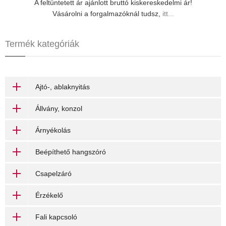
A feltüntetett ár ajánlott bruttó kiskereskedelmi ár!
Vásárolni a forgalmazóknál tudsz,
itt...
Termék kategóriák
Ajtó-, ablaknyitás
Állvány, konzol
Árnyékolás
Beépíthető hangszóró
Csapelzáró
Érzékelő
Fali kapcsoló