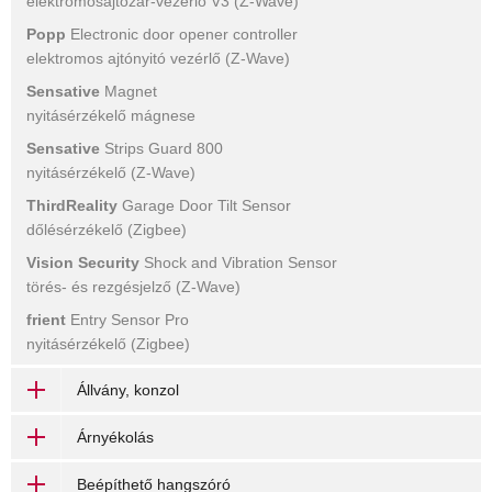
elektromosajtózár-vezérlő V3 (Z-Wave)
Popp
Electronic door opener controller
elektromos ajtónyitó vezérlő (Z-Wave)
Sensative
Magnet
nyitásérzékelő mágnese
Sensative
Strips Guard 800
nyitásérzékelő (Z-Wave)
ThirdReality
Garage Door Tilt Sensor
dőlésérzékelő (Zigbee)
Vision Security
Shock and Vibration Sensor
törés- és rezgésjelző (Z-Wave)
frient
Entry Sensor Pro
nyitásérzékelő (Zigbee)
Állvány, konzol
Árnyékolás
Beépíthető hangszóró