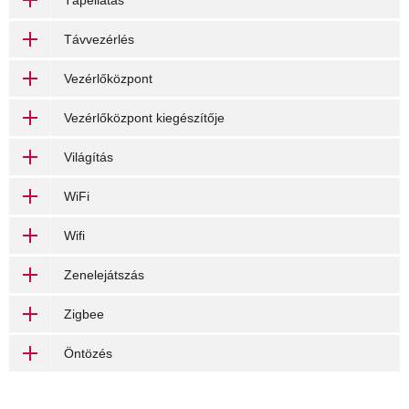
Tápellátás
Távvezérlés
Vezérlőközpont
Vezérlőközpont kiegészítője
Világítás
WiFi
Wifi
Zenelejátszás
Zigbee
Öntözés