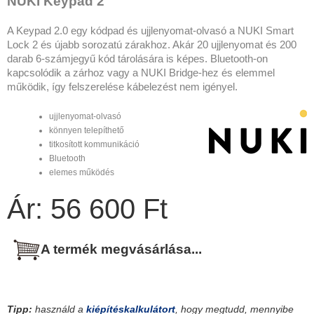
NUKI Keypad 2
A Keypad 2.0 egy kódpad és ujjlenyomat-olvasó a NUKI Smart
Lock 2 és újabb sorozatú zárakhoz. Akár 20 ujjlenyomat és 200
darab 6-számjegyű kód tárolására is képes. Bluetooth-on
kapcsolódik a zárhoz vagy a NUKI Bridge-hez és elemmel
működik, így felszerelése kábelezést nem igényel.
ujjlenyomat-olvasó
könnyen telepíthető
titkosított kommunikáció
Bluetooth
elemes működés
Ár: 56 600 Ft
A termék megvásárlása...
Tipp:
használd a
kiépítéskalkulátort
, hogy megtudd, mennyibe