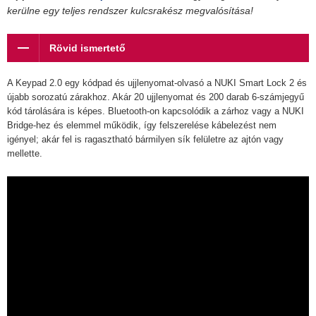
kerülne egy teljes rendszer kulcsrakész megvalósítása!
Rövid ismertető
A Keypad 2.0 egy kódpad és ujjlenyomat-olvasó a NUKI Smart Lock 2 és
újabb sorozatú zárakhoz. Akár 20 ujjlenyomat és 200 darab 6-számjegyű
kód tárolására is képes. Bluetooth-on kapcsolódik a zárhoz vagy a NUKI
Bridge-hez és elemmel működik, így felszerelése kábelezést nem
igényel; akár fel is ragasztható bármilyen sík felületre az ajtón vagy
mellette.