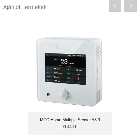
Ajánlott termékek
MCO Home Multiple Sensor A8-9
99 440 Ft
Z-Wave 500
3,5" színes TFT kijelző
hőmérséklet,
páratartalom
fényerő, hangerő, VOC
PM2.5, CO2, mozgás
Az MCO Home Multi Sensor A8-9 egy Z-
Wave környezetfigyelő érzékelő 3,5“-es TFT
kijelzővel és Z-Wave Plus
szabványtámogatottsággal.
MCO Home Multiple Sensor A8-9
99 440 Ft