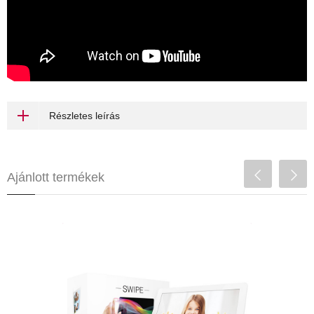
Részletes leírás
Ajánlott termékek
Fibaro Swipe
54 900 Ft
gesztus vezérlés
könnyen telepíthető
tapéta vagy asztallap