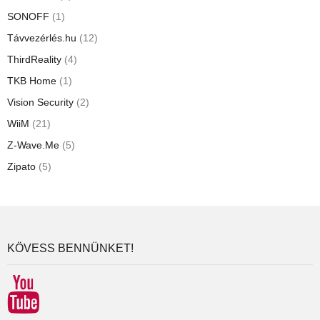
SONOFF
(1)
Távvezérlés.hu
(12)
ThirdReality
(4)
TKB Home
(1)
Vision Security
(2)
WiiM
(21)
Z-Wave.Me
(5)
Zipato
(5)
KÖVESS BENNÜNKET!