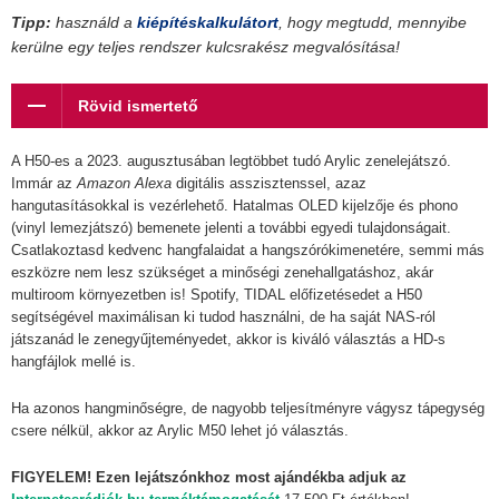
Tipp:
használd a
kiépítéskalkulátort
, hogy megtudd, mennyibe
kerülne egy teljes rendszer kulcsrakész megvalósítása!
Rövid ismertető
A H50-es a 2023. augusztusában legtöbbet tudó Arylic zenelejátszó.
Immár az
Amazon Alexa
digitális asszisztenssel, azaz
hangutasításokkal is vezérlehető. Hatalmas OLED kijelzője és phono
(vinyl lemezjátszó) bemenete jelenti a további egyedi tulajdonságait.
Csatlakoztasd kedvenc hangfalaidat a hangszórókimenetére, semmi más
eszközre nem lesz szükséget a minőségi zenehallgatáshoz, akár
multiroom környezetben is! Spotify, TIDAL előfizetésedet a H50
segítségével maximálisan ki tudod használni, de ha saját NAS-ról
játszanád le zenegyűjteményedet, akkor is kiváló választás a HD-s
hangfájlok mellé is.
Ha azonos hangminőségre, de nagyobb teljesítményre vágysz tápegység
csere nélkül, akkor az Arylic M50 lehet jó választás.
FIGYELEM! Ezen lejátszónkhoz most ajándékba adjuk az