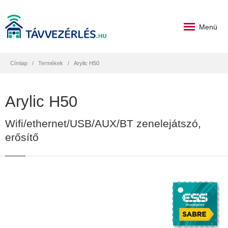
Menü
Címlap
Termékek
Arylic H50
Arylic H50
Wifi/ethernet/USB/AUX/BT zenelejátszó,
erősítő