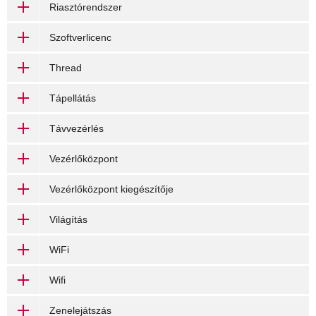
Riasztórendszer
Szoftverlicenc
Thread
Tápellátás
Távvezérlés
Vezérlőközpont
Vezérlőközpont kiegészítője
Világítás
WiFi
Wifi
Zenelejátszás