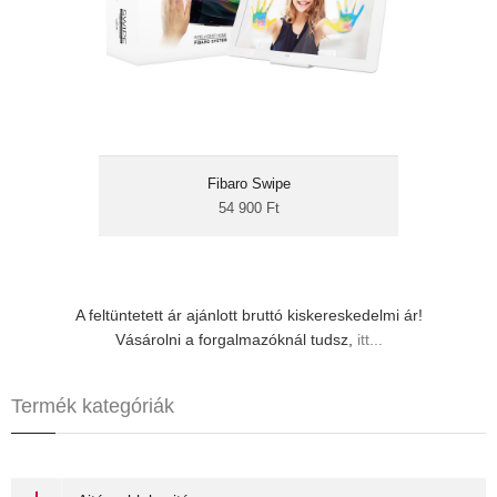
mögé rejthető
A FIBARO SWIPE egy vezeték nélküli
gesztus kontroller. Intelligens eszközeinket
egyszerű kézmozdulatokkal vezérelheted.
Egy 5×7" méretű képkeret, ami felismeri az
egyszerűbb kézjeleket, gesztusokat. Fel, le,
Fibaro Swipe
jobbra, balra, körzés jobbra, körzés balra –
54 900 Ft
így vezérelhetjük eszközeinket.
Mozdulatainkkal...
A feltüntetett ár ajánlott bruttó kiskereskedelmi ár!
Vásárolni a forgalmazóknál tudsz,
itt...
Termék kategóriák