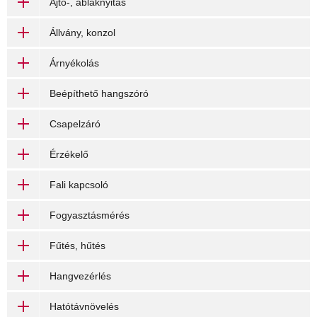
Ajtó-, ablaknyitás
Állvány, konzol
Árnyékolás
Beépíthető hangszóró
Csapelzáró
Érzékelő
Fali kapcsoló
Fogyasztásmérés
Fűtés, hűtés
Hangvezérlés
Hatótávnövelés