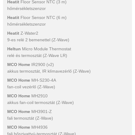
Heatit
Floor Sensor NTC (3 m)
hőmérsékletszenzor
Heatit
Floor Sensor NTC (6 m)
hőmérsékletszenzor
Heatit
Z-Water2
9-es relé 2 bemenettel (Z-Wave)
Heltun
Micro Module Thermostat
relé és termosztát (Z-Wave LR)
MCO Home
IR2900 (v2)
akkus termosztát, IR klímavezérlő (Z-Wave)
MCO Home
MH-S230-4A
fan-coil vezérlő (Z-Wave)
MCO Home
MH2910
akkus fan-coil termosztát (Z-Wave)
MCO Home
MH3901-Z
fali termosztát (Z-Wave)
MCO Home
MH4936
fali hőszivattyú-termosztát (Z-Wave)