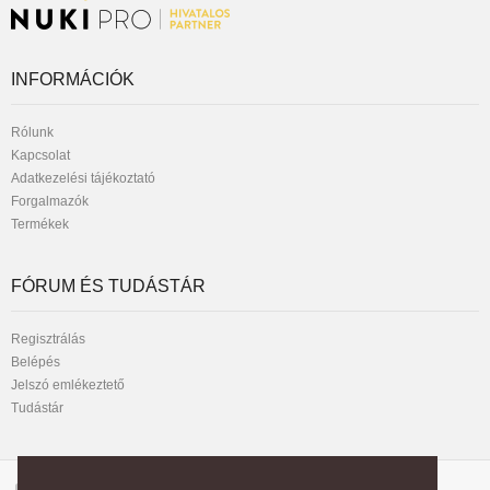
INFORMÁCIÓK
Rólunk
Kapcsolat
Adatkezelési tájékoztató
Forgalmazók
Termékek
FÓRUM ÉS TUDÁSTÁR
Regisztrálás
Belépés
Jelszó emlékeztető
Tudástár