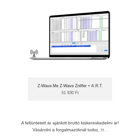
Z-Wave.Me Z-Wave Zniffer + A.R.T.
51 930 Ft
Z-Wave diagnosztika
Z-Wave parancsok
küldése
több Zniffer egyidejű
használata
Kifejezetten Z-Wave telepítők számára
készült diagnosztikai szoftver, Z-Wave
hálózatok működésének elemzésére és az
esetleges hibák felderítésére. A Z-Wave.Me
Z-Wave.Me Z-Wave Zniffer + A.R.T.
Zniffer továbbfejlesztett változata.
51 930 Ft
A feltüntetett ár ajánlott bruttó kiskereskedelmi ár!
Vásárolni a forgalmazóknál tudsz,
itt...