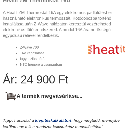
Heatit ZM Thermostat 16A
A Heatit ZM Thermostat 16A egy elektromos padlófűtéshez
használható elektronikus termosztát. Kötődobozba történő
installálása után Z-Wave hálózaton keresztül vezérelheted
elektronikus fűtésrendszered. A modul 16A áramerősségű
egypólusú relével rendelkezik.
Z-Wave 700
16A kapcsolása
fogyasztásmérés
NTC hőmérő a csomagban
Ár: 24 900 Ft
A termék megvásárlása...
Tipp:
használd a
kiépítéskalkulátort
, hogy megtudd, mennyibe
kerülne egy teljes rendszer kulcsrakész megvalósítása!