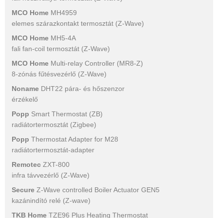
MCO Home
MH4959
elemes szárazkontakt termosztát (Z-Wave)
MCO Home
MH5-4A
fali fan-coil termosztát (Z-Wave)
MCO Home
Multi-relay Controller (MR8-Z)
8-zónás fűtésvezérlő (Z-Wave)
Noname
DHT22 pára- és hőszenzor
érzékelő
Popp
Smart Thermostat (ZB)
radiátortermosztát (Zigbee)
Popp
Thermostat Adapter for M28
radiátortermosztát-adapter
Remotec
ZXT-800
infra távvezérlő (Z-Wave)
Secure
Z-Wave controlled Boiler Actuator GEN5
kazánindító relé (Z-wave)
TKB Home
TZE96 Plus Heating Thermostat