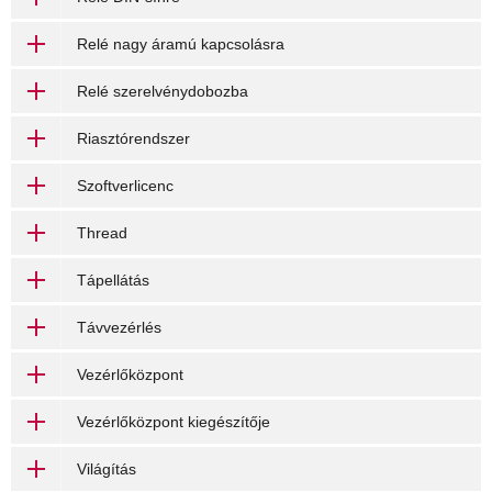
Relé nagy áramú kapcsolásra
Relé szerelvénydobozba
Riasztórendszer
Szoftverlicenc
Thread
Tápellátás
Távvezérlés
Vezérlőközpont
Vezérlőközpont kiegészítője
Világítás