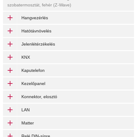
szobatermosztát, fehér (Z-Wave)
Hangvezérlés
Hatótávnövelés
Jelenlétérzékelés
KNX
Kaputelefon
Kezelőpanel
Konnektor, elosztó
LAN
Matter
Relé DIN-sínre