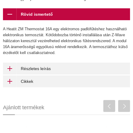
Rövid ismertető
A Heatit ZM Thermostat 16A egy elektromos padlófűtéshez használható
elektronikus termosztát. Kötődobozba történő installálása után Z-Wave
hálózaton keresztül vezérelheted elektronikus fűtésrendszered. A modul
16A áramerősségű egypólusú relével rendelkezik. A termosztáthoz külső
érzékelőt kell csatlakoztatnod.
Részletes leírás
Cikkek
Ajánlott termékek