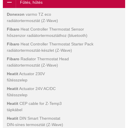
Fűtés, hűtés
Donexon
varmo TZ eco
radiátortermosztát (Z-Wave)
Fibaro
Heat Controller Thermostat Sensor
hőszenzor radiátortermosztáthoz (bluetooth)
Fibaro
Heat Controller Thermostat Starter Pack
radiátortermosztát-készlet (Z-Wave)
Fibaro
Radiator Thermostat Head
radiátortermosztát (Z-Wave)
Heatit
Actuator 230V
fűtésszelep
Heatit
Actuator 24V AC/DC
fűtésszelep
Heatit
CEP cable for Z-Temp3
tápkábel
Heatit
DIN Smart Thermostat
DIN-sínes termosztát (Z-Wave)