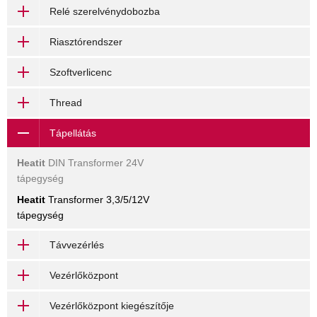
Relé szerelvénydobozba
Riasztórendszer
Szoftverlicenc
Thread
Tápellátás
Heatit
DIN Transformer 24V
tápegység
Heatit
Transformer 3,3/5/12V
tápegység
Távvezérlés
Vezérlőközpont
Vezérlőközpont kiegészítője