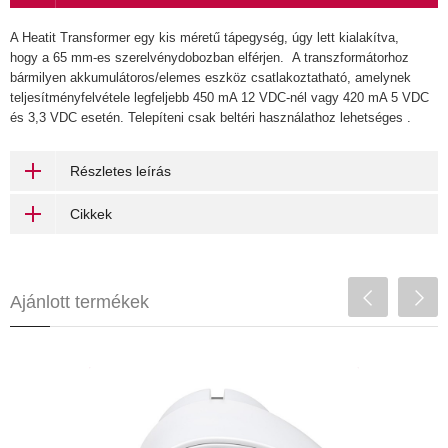
A Heatit Transformer egy kis méretű tápegység, úgy lett kialakítva,
hogy a 65 mm-es szerelvénydobozban elférjen. A transzformátorhoz
bármilyen akkumulátoros/elemes eszköz csatlakoztatható, amelynek
teljesítményfelvétele legfeljebb 450 mA 12 VDC-nél vagy 420 mA 5 VDC
és 3,3 VDC esetén. Telepíteni csak beltéri használathoz lehetséges .
Részletes leírás
Cikkek
Ajánlott termékek
Aeotec Outlet Type F (ZB)
19 900 Ft
Zigbee