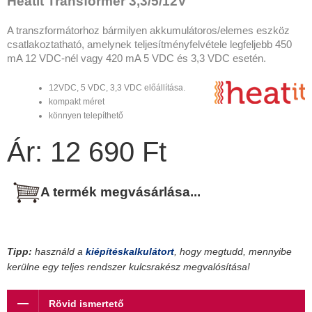
Heatit Transformer 3,3/5/12V
A transzformátorhoz bármilyen akkumulátoros/elemes eszköz
csatlakoztatható, amelynek teljesítményfelvétele legfeljebb 450
mA 12 VDC-nél vagy 420 mA 5 VDC és 3,3 VDC esetén.
12VDC, 5 VDC, 3,3 VDC előállítása.
kompakt méret
könnyen telepíthető
Ár: 12 690 Ft
A termék megvásárlása...
Tipp:
használd a
kiépítéskalkulátort
, hogy megtudd, mennyibe
kerülne egy teljes rendszer kulcsrakész megvalósítása!
Rövid ismertető