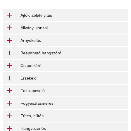
Ajtó-, ablaknyitás
Állvány, konzol
Árnyékolás
Beépíthető hangszóró
Csapelzáró
Érzékelő
Fali kapcsoló
Fogyasztásmérés
Fűtés, hűtés
Hangvezérlés