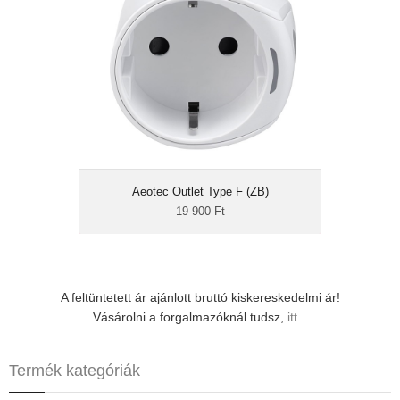
be/kikapcsolás
szerelésmentes
fogyasztásmérés
Az Aeotec Outlet bármilyen európai
csatlakozós, 230V-os konnektorba
bedugható adapter. Segítségével utólagosan
távvezérelhetővé tehető bármely konnektor.
Fogyasztásmérés funkcióval is rendelkezik!
Aeotec Outlet Type F (ZB)
19 900 Ft
A feltüntetett ár ajánlott bruttó kiskereskedelmi ár!
Vásárolni a forgalmazóknál tudsz,
itt...
Termék kategóriák