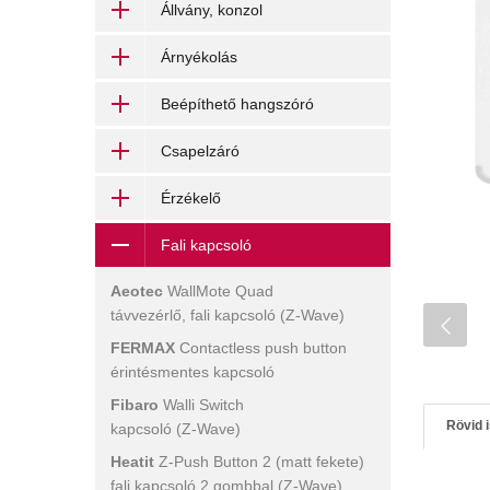
Állvány, konzol
Árnyékolás
Beépíthető hangszóró
Csapelzáró
Érzékelő
Fali kapcsoló
Aeotec
WallMote Quad
távvezérlő, fali kapcsoló (Z-Wave)
FERMAX
Contactless push button
érintésmentes kapcsoló
Fibaro
Walli Switch
Rövid 
kapcsoló (Z-Wave)
Heatit
Z-Push Button 2 (matt fekete)
fali kapcsoló 2 gombbal (Z-Wave)