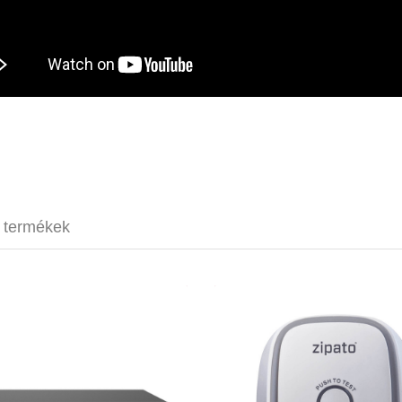
t termékek
Arylic H400
Zipato Gas
349 850 Ft
12 9
4-zónás lejátszó
Gázérzé
rack kivitel
Riasztás 
multiroom zenelejátszás