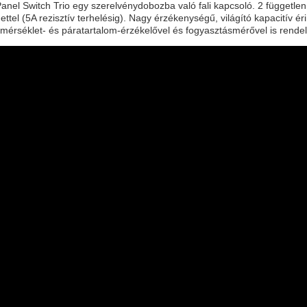
anel Switch Trio egy szerelvénydobozba való fali kapcsoló. 2 függetle
ettel (5A rezisztív terhelésig). Nagy érzékenységű, világító kapacitív 
mérséklet- és páratartalom-érzékelővel és fogyasztásmérővel is rende