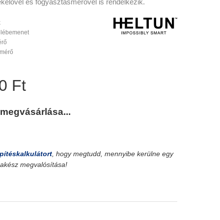
ékelővel és fogyasztásmérővel is rendelkezik.
k
relébemenet
érő
-mérő
0 Ft
 megvásárlása...
pítéskalkulátort
, hogy megtudd, mennyibe kerülne egy
srakész megvalósítása!