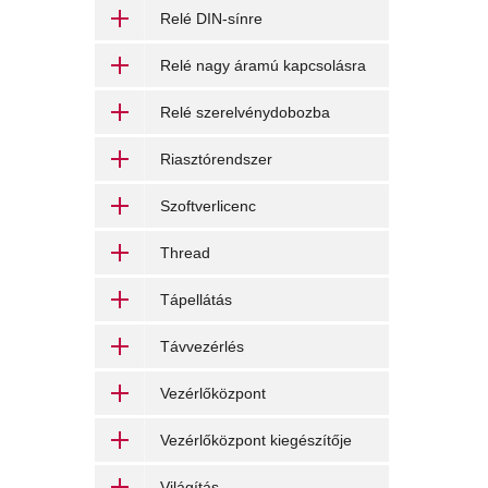
Relé DIN-sínre
Relé nagy áramú kapcsolásra
Relé szerelvénydobozba
Riasztórendszer
Szoftverlicenc
Thread
Tápellátás
Távvezérlés
Vezérlőközpont
Vezérlőközpont kiegészítője
Világítás