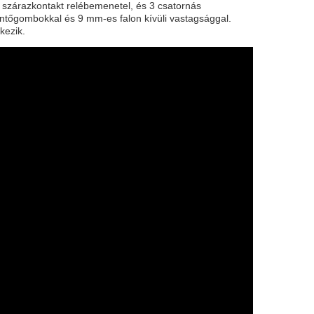
n szárazkontakt relébemenetel, és 3 csatornás
érintőgombokkal és 9 mm-es falon kívüli vastagsággal.
lkezik.