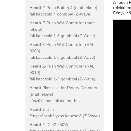
A Touch P
Heatit
Z-Push Button 4 (matt fekete)
relékimen
Fény-, hő
fali kapcsoló 4 gombbal (Z-Wave)
Heatit
Z-Push Wall Controller (matt
fekete)
fali kapcsoló 1-3 gombbal (Z-Wave)
Heatit
Z-Push Wall Controller (RAL
9003)
fali kapcsoló 1-3 gombbal (Z-Wave)
Heatit
Z-Push Wall Controller (RAL
9010)
fali kapcsoló 1-3 gombbal (Z-Wave)
Heatit
Plastic kit for Rotary Dimmers
(matt fekete)
készülékház fali dimmerhez
Heatit
Z-Dim
fényerőszabályzós kapcsoló (Z-Wave)
Heatit
Z-Dim2 250W