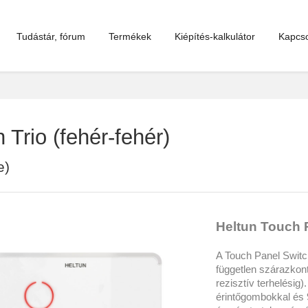
Tudástár, fórum
Termékek
Kiépítés-kalkulátor
Kapcso
Trio (fehér-fehér)
e)
Heltun Touch P
A Touch Panel Switch
független szárazkont
rezisztív terhelésig
érintőgombokkal és 