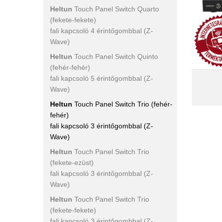
Heltun
Touch Panel Switch Quarto
(fekete-fekete)
fali kapcsoló 4 érintőgombbal (Z-
Wave)
Heltun
Touch Panel Switch Quinto
(fehér-fehér)
szer
fali kapcsoló 5 érintőgombbal (Z-
sztereó
Wave)
4 le
k
Heltun
Touch Panel Switch Trio (fehér-
fehér)
fali kapcsoló 3 érintőgombbal (Z-
Wave)
Heltun
Touch Panel Switch Trio
(fekete-ezüst)
fali kapcsoló 3 érintőgombbal (Z-
Wave)
Heltun
Touch Panel Switch Trio
(fekete-fekete)
fali kapcsoló 3 érintőgombbal (Z-