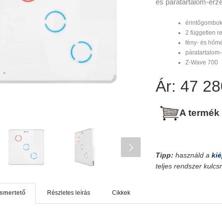
és páratartalom-érz
érintőgombo
2 független 
fény- és hőm
páratartalom
Z-Wave 700
Ár: 47 28
A termék
Tipp:
használd a
kié
teljes rendszer kulc
ismertető
Részletes leírás
Cikkek