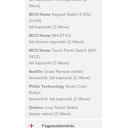
Wave)
MCO Home
Keypad Switch K-ES2
(2×2A)
fali kapcsoló (Z-Wave)
MCO Home
MH-DT411
fali dimmer kapcsoló (Z-Wave)
MCO Home
Touch Panel Switch (MH-
S412)
fali kapcsoló (Z-Wave)
NodOn
Octan Remote (white)
távvezérlő, fali kapcsoló (Z-Wave)
Philio Technology
Smart Color
Button
távvezérlő, fali kapcsoló (Z-Wave)
Qubino
Luxy Smart Switch
lámpa relével (Z-Wave)
Fogyasztásmérés