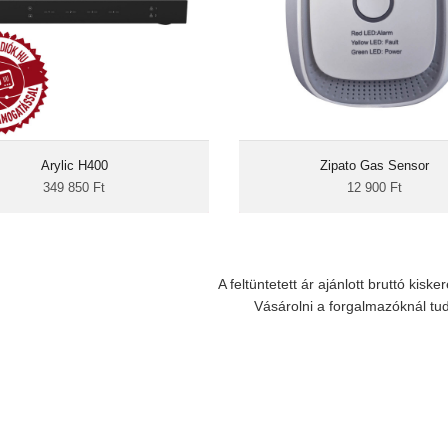
Spotify, TIDAL, Deezer
Airplay, DLNA
4-zónás hálózati zenelejátszó rack
Az észrevétlen gázszivárgás nagy
szekrénybe szerelhető (1U magas)
jelent mind otthonodnak
kivitelben. Ha legalább 4 helyiséget
egészségednek. A Zipato G
etnél egy központi helyről kiszolgálni
érzékeli a határértéket 
 zenével, a H400 egyben biztosítja a
Arylic H400
szivárgást, azt hangriasztással j
Zipato Gas Sensor
játszót. Analóg és digitális (optikai és
erről a Z-Wave központnak értesít
349 850 Ft
12 900 Ft
oax) kimeneteket is kínál tetszőleges
végerősítő számára.
A feltüntetett ár ajánlott bruttó kiske
Vásárolni a forgalmazóknál tu