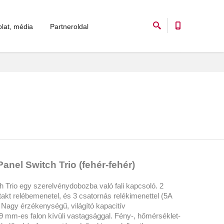
lat, média
Partneroldal
anel Switch Trio (fehér-fehér)
 Trio egy szerelvénydobozba való fali kapcsoló. 2
akt relébemenetel, és 3 csatornás relékimenettel (5A
). Nagy érzékenységű, világító kapacitív
9 mm-es falon kívüli vastagsággal. Fény-, hőmérséklet-