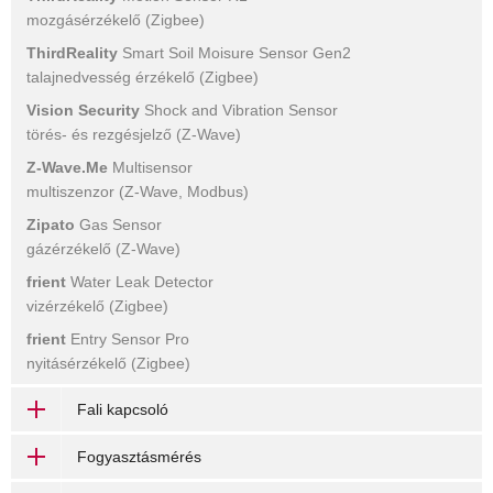
mozgásérzékelő (Zigbee)
ThirdReality
Smart Soil Moisure Sensor Gen2
talajnedvesség érzékelő (Zigbee)
Vision Security
Shock and Vibration Sensor
törés- és rezgésjelző (Z-Wave)
Z-Wave.Me
Multisensor
multiszenzor (Z-Wave, Modbus)
Zipato
Gas Sensor
gázérzékelő (Z-Wave)
frient
Water Leak Detector
vizérzékelő (Zigbee)
frient
Entry Sensor Pro
nyitásérzékelő (Zigbee)
Fali kapcsoló
Fogyasztásmérés