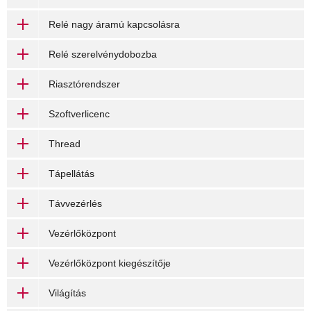
Relé nagy áramú kapcsolásra
Relé szerelvénydobozba
Riasztórendszer
Szoftverlicenc
Thread
Tápellátás
Távvezérlés
Vezérlőközpont
Vezérlőközpont kiegészítője
Világítás