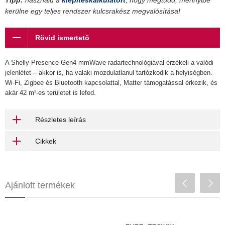
Tipp:
használd a
kiépítéskalkulátort
, hogy megtudd, mennyibe
kerülne egy teljes rendszer kulcsrakész megvalósítása!
Rövid ismertető
A Shelly Presence Gen4 mmWave radartechnológiával érzékeli a valódi
jelenlétet – akkor is, ha valaki mozdulatlanul tartózkodik a helyiségben.
Wi-Fi, Zigbee és Bluetooth kapcsolattal, Matter támogatással érkezik, és
akár 42 m²-es területet is lefed.
Részletes leírás
Cikkek
Ajánlott termékek