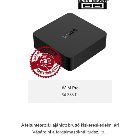
WiiM Pro
64 335 Ft
Burr Brown DAC
Airpla 2, DLNA
hangvezérlés
okosotthon-integráció
Spotify, TIDAL, stb.
High-end hangminőségű Burr Brown DAC-
kal rendelkező hálózati HD-s (max. 24-
bit/192 kHz) zenelejátszó. Multiroom
környezetben is használható (Linkplay
platform). Az okosotthon vezérlőközpontja is
WiiM Pro
vezérelheti. Alexa hangvezérlés.
64 335 Ft
A feltüntetett ár ajánlott bruttó kiskereskedelmi ár!
Vásárolni a forgalmazóknál tudsz,
itt...