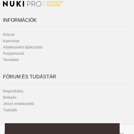
INFORMÁCIÓK
Rólunk
Kapcsolat
Adatkezelési tájékoztató
Forgalmazók
Termékek
FÓRUM ÉS TUDÁSTÁR
Regisztrálás
Belépés
Jelszó emlékeztető
Tudástár
Telefon:
1042 Budapest, József Attila u.