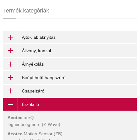
Termék kategóriák
Ajtó-, ablaknyitás
Állvány, konzol
Árnyékolás
Beépíthető hangszóró
Csapelzáró
Érzékelő
Aeotec
aërQ
légminőségmérő (Z-Wave)
Aeotec
Motion Sensor (ZB)