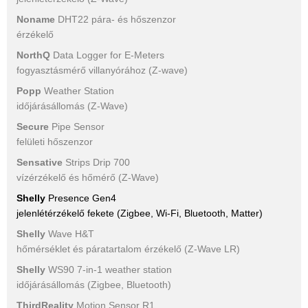
Noname
DHT22 pára- és hőszenzor
érzékelő
NorthQ
Data Logger for E-Meters
fogyasztásmérő villanyórához (Z-wave)
Popp
Weather Station
időjárásállomás (Z-Wave)
Secure
Pipe Sensor
felületi hőszenzor
Sensative
Strips Drip 700
vízérzékelő és hőmérő (Z-Wave)
Shelly
Presence Gen4
jelenlétérzékelő fekete (Zigbee, Wi-Fi, Bluetooth, Matter)
Shelly
Wave H&T
hőmérséklet és páratartalom érzékelő (Z-Wave LR)
Shelly
WS90 7-in-1 weather station
időjárásállomás (Zigbee, Bluetooth)
ThirdReality
Motion Sensor R1