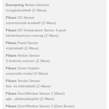
Everspring
Motion Detector
mozgásérzékelő (Z-Wave)
Fibaro
CO Sensor
szénmonoxid-érzékelő (Z-Wave)
Fibaro
DS Temperature Sensor 4-pack
hőmérőszenzor-csomag (Z-Wave)
Fibaro
Flood Sensor
vízérzékelő (Z-Wave)
Fibaro
Motion Sensor
3-funkciós szenzor (Z-Wave)
Fibaro
Smart Implant
univerzális modul (Z-Wave)
Fibaro
Smoke Sensor
füst- és hőérzékelő (Z-Wave)
Fibaro
Door/Window Sensor 2 (Black)
ajtó-, ablaknyitásjelző (Z-Wave)
Fibaro
Door/Window Sensor 2 (Dark Brown)