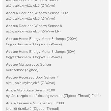
Aeotec
Door and Window Sensor 7
ajtó-, ablaknyitásjelző (Z-Wave)
Aeotec
Door and Window Sensor 7 Pro
ajtó-, ablaknyitásjelző (Z-Wave)
Aeotec
Door and Window Sensor 8
ajtó-, ablaknyitásjelző (Z-Wave LR)
Aeotec
Home Energy Meter 3 clamps (200A)
fogyasztásmérő 3 fogóval (Z-Wave)
Aeotec
Home Energy Meter 3 clamps (60A)
fogyasztásmérő 3 fogóval (Z-Wave)
Aeotec
Multipurpose Sensor
multisensor (Zigbee)
Aeotec
Recessed Door Sensor 7
ajtó-, ablaknyitásjelző (Z-Wave)
Aqara
Multi-State Sensor P100
nyitás, rezgés és dőlésszög szenzor (Zigbee, Thread) Fehér
Aqara
Presence Multi-Sensor FP300
jelenlét érzékelő (Zigbee, Thread)