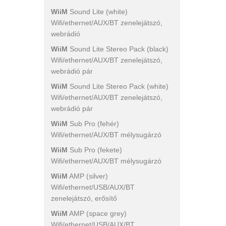
WiiM
Sound Lite (white)
Wifi/ethernet/AUX/BT zenelejátszó,
webrádió
WiiM
Sound Lite Stereo Pack (black)
Wifi/ethernet/AUX/BT zenelejátszó,
webrádió pár
WiiM
Sound Lite Stereo Pack (white)
Wifi/ethernet/AUX/BT zenelejátszó,
webrádió pár
WiiM
Sub Pro (fehér)
Wifi/ethernet/AUX/BT mélysugárzó
WiiM
Sub Pro (fekete)
Wifi/ethernet/AUX/BT mélysugárzó
WiiM
AMP (silver)
Wifi/ethernet/USB/AUX/BT
zenelejátszó, erősítő
WiiM
AMP (space grey)
Wifi/ethernet/USB/AUX/BT