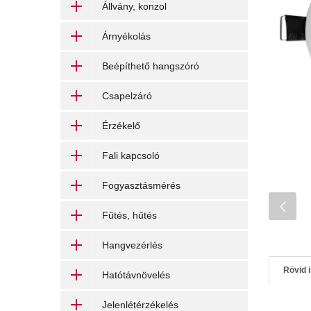
Állvány, konzol
Árnyékolás
Beépíthető hangszóró
Csapelzáró
Érzékelő
Fali kapcsoló
Fogyasztásmérés
Fűtés, hűtés
Hangvezérlés
Rövid 
Hatótávnövelés
Jelenlétérzékelés