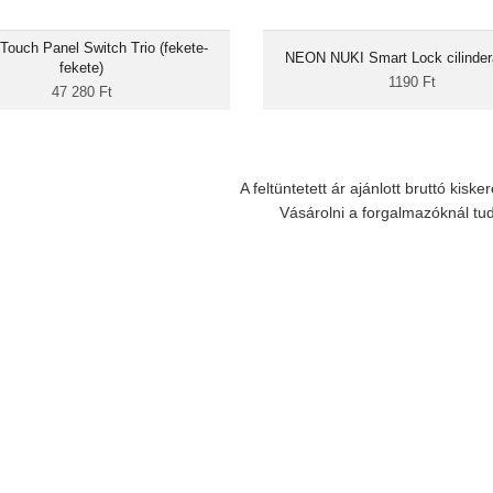
en szárazkontakt relébemenetel, és 3
mellé azok számára, akik a NUKI 
csatornás relékimenettel (5A rezisztív
Cylinder bármelyik generációjával 
 Touch Panel Switch Trio (fekete-
helésig). Nagy érzékenységű, világító
NEON NUKI Smart Lock cilinder
használni az ok
fekete)
ív érintőgombokkal és 9 mm-es falon
1190 Ft
47 280 Ft
astagsággal. Fény-, hőmérséklet- és...
A feltüntetett ár ajánlott bruttó kiske
Vásárolni a forgalmazóknál tu