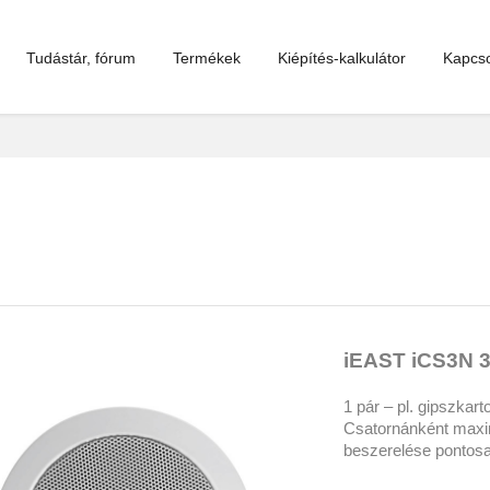
Tudástár, fórum
Termékek
Kiépítés-kalkulátor
Kapcso
iEAST iCS3N 3
1 pár – pl. gipszkar
Csatornánként maxim
beszerelése pontosa