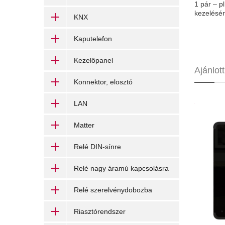
1 pár – p
kezelésér
KNX
Kaputelefon
Kezelőpanel
Ajánlot
Konnektor, elosztó
LAN
Heltun
Matter
Relé DIN-sínre
Relé nagy áramú kapcsolásra
Relé szerelvénydobozba
Riasztórendszer
sze