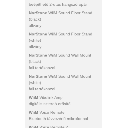
beépíthető 2-utas hangszórópár
NorStone
WiiM Sound Floor Stand
(black)
állvány
NorStone
WiiM Sound Floor Stand
(white)
állvány
NorStone
WiiM Sound Wall Mount
(black)
fali tartókonzol
NorStone
WiiM Sound Wall Mount
(white)
fali tartókonzol
WiiM
Vibelink Amp
digitális sztereó erősítő
WiiM
Voice Remote
Bluetooth távvezérlő mikrofonnal
WiiM
Voice Remote 2