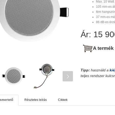
Max. 10 Watt
105 mm-es á
fém hangszór
37 mm-es mé
86 dB-es érz
Ár: 15 90
A termék
Tipp:
használd a
kié
teljes rendszer kulc
ismertető
Részletes leírás
Cikkek