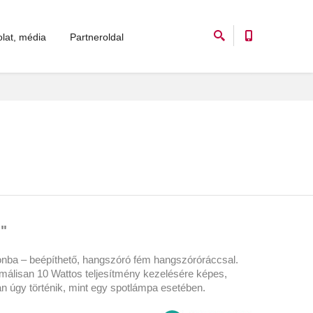
lat, média
Partneroldal
"
tonba – beépíthető, hangszóró fém hangszóróráccsal.
álisan 10 Wattos teljesítmény kezelésére képes,
n úgy történik, mint egy spotlámpa esetében.