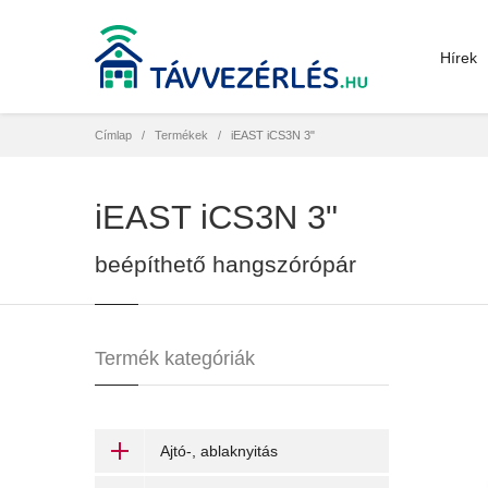
Hírek
Címlap
Termékek
iEAST iCS3N 3"
iEAST iCS3N 3"
beépíthető hangszórópár
Termék kategóriák
Ajtó-, ablaknyitás