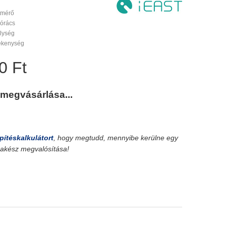
tmérő
órács
lység
ékenység
0 Ft
 megvásárlása...
pítéskalkulátort
, hogy megtudd, mennyibe kerülne egy
srakész megvalósítása!