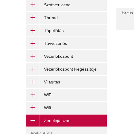
függetl
Szoftverlicenc
Heltun
ter
Thread
kapacit
kívüli v
Tápellátás
Távvezérlés
Vezérlőközpont
Vezérlőközpont kiegészítője
Világítás
WiFi
Wifi
Zenelejátszás
Arylic
A50+