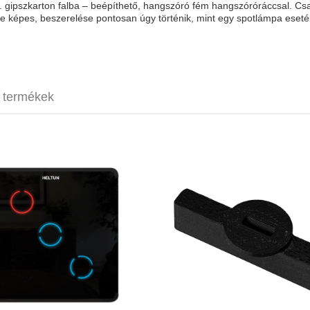
l. gipszkarton falba – beépíthető, hangszóró fém hangszóróráccsal. C
e képes, beszerelése pontosan úgy történik, mint egy spotlámpa eset
t termékek
 Touch Panel Switch Trio (fekete-
NEON NUKI Smar
fekete)
cilinde
47 280 Ft
11
érintőgombok
3D-nyomt
2 független relébemenet
élettartam garanc
fény- és hőmérő
páratartalom-mérő
Z-Wave 700
A Touch Panel Switch Trio egy
3D-nyomtatott adapter a NUKI S
relvénydobozba való fali kapcsoló. 2
Pro (4th és 5th Gen) vagy a Smar