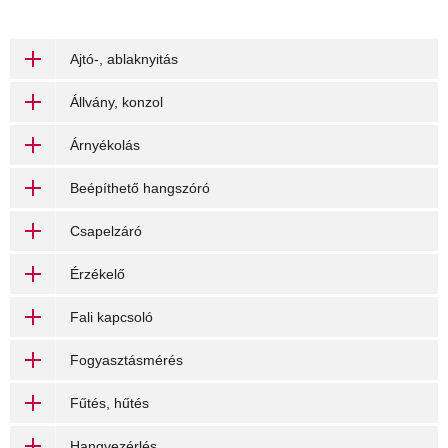
Ajtó-, ablaknyitás
Állvány, konzol
Árnyékolás
Beépíthető hangszóró
Csapelzáró
Érzékelő
Fali kapcsoló
Fogyasztásmérés
Fűtés, hűtés
Hangvezérlés