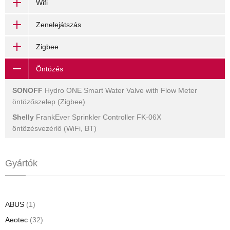
Wifi
Zenelejátszás
Zigbee
Öntözés
SONOFF
Hydro ONE Smart Water Valve with Flow Meter
öntözőszelep (Zigbee)
Shelly
FrankEver Sprinkler Controller FK-06X
öntözésvezérlő (WiFi, BT)
Gyártók
ABUS
(1)
Aeotec
(32)