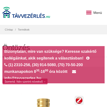
Menü
Címlap
Termékek
Öntözés
Bizonytalan, mire van szüksége? Keresse szakértő
kollégáinkat, akik segítenek a választásban!
(1) 2310-256, (30) 914-5080, (70) 70-50-200
30
00
munkanapokon 8
-16
óra között
info@tavvezerles.hu
Sorrend:
Név szerint növekvő
SONOFF Hydro ONE Smart Water
Valve with Flow Meter