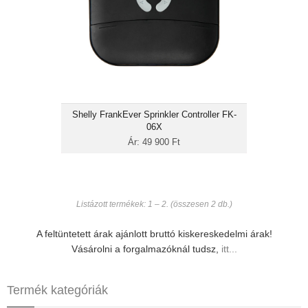
fizikai gombok
A Shelly FK‑06X öntözésvezérlő lehetővé
teszi, hogy a kert öntözése ne csupán
automatizált, hanem valóban intelligens
legyen. A hat független zónát kezelő, Wi‑Fi és
Bluetooth alapú készülék nem igényel
Shelly FrankEver Sprinkler Controller FK-
központi vezérlőt, mégis képes
06X
alkalmazkodni az időjárási viszonyokhoz,...
Ár: 49 900 Ft
Listázott termékek: 1 – 2. (összesen 2 db.)
A feltüntetett árak ajánlott bruttó kiskereskedelmi árak!
Vásárolni a forgalmazóknál tudsz,
itt...
Termék kategóriák