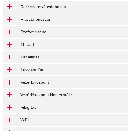
Relé szerelvénydobozba
Riasztórendszer
Szoftverlicenc
Thread
Tápellátás
Távvezérlés
Vezérlőközpont
Vezérlőközpont kiegészítője
Világítás
WiFi