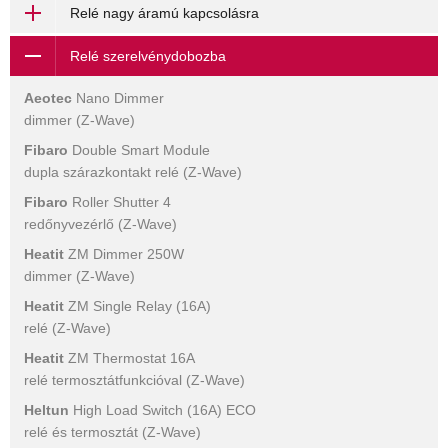
Relé nagy áramú kapcsolásra
Relé szerelvénydobozba
Aeotec
Nano Dimmer
dimmer (Z-Wave)
Fibaro
Double Smart Module
dupla szárazkontakt relé (Z-Wave)
Fibaro
Roller Shutter 4
redőnyvezérlő (Z-Wave)
Heatit
ZM Dimmer 250W
dimmer (Z-Wave)
Heatit
ZM Single Relay (16A)
relé (Z-Wave)
Heatit
ZM Thermostat 16A
relé termosztátfunkcióval (Z-Wave)
Heltun
High Load Switch (16A) ECO
relé és termosztát (Z-Wave)