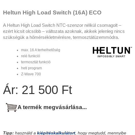
Heltun High Load Switch (16A) ECO
A Heltun High Load Switch NTC-szenzor nélkül csomagolt –
ezért kicsit olcsóbb – változata azoknak, akikek jelenleg nincs
szükségük a hőmérsékletmérésre, termosztátüzemmódra.
max. 16 A terhelhetőség
relé funkció
termosztát funkció
heti program
Z-Wave 700
Ár: 21 500 Ft
A termék megvásárlása...
Tipp:
használd a
kiépítéskalkulátort
, hogy megtudd, mennyibe