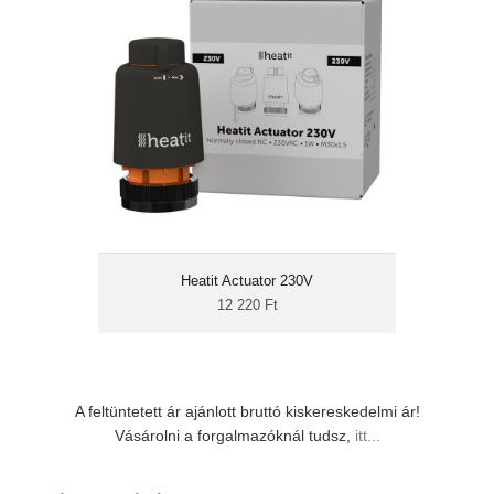
12 220 Ft
230V-s működés
szerszám nélkül
felszerelhető
hangtalan működés
német csúcsminőség
A Heatit Actuator egy kompakt
termoelektromos szelep vízbázisú fűtési
rendszerek vezérléséhez. Szabályozható
manuálisan vagy termosztáttal,
vezérlőközponttal (230V kapcsolásával),
Heatit Actuator 230V
illetve fűtési zónavezérlővel.
12 220 Ft
A feltüntetett ár ajánlott bruttó kiskereskedelmi ár!
Vásárolni a forgalmazóknál tudsz,
itt...