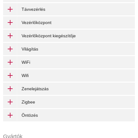
Távvezérlés
Vezérlőközpont
Vezérlőközpont kiegészítője
Világítás
WiFi
Wifi
Zenelejátszás
Zigbee
Öntözés
Gyártók