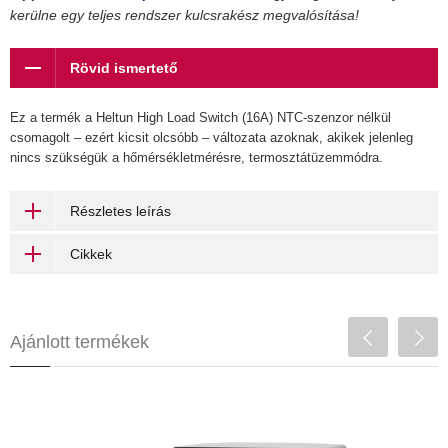
kerülne egy teljes rendszer kulcsrakész megvalósítása!
Rövid ismertető
Ez a termék a Heltun High Load Switch (16A) NTC-szenzor nélkül
csomagolt – ezért kicsit olcsóbb – változata azoknak, akikek jelenleg
nincs szükségük a hőmérsékletmérésre, termosztátüzemmódra.
Részletes leírás
Cikkek
Ajánlott termékek
Heatit Actuator 230V