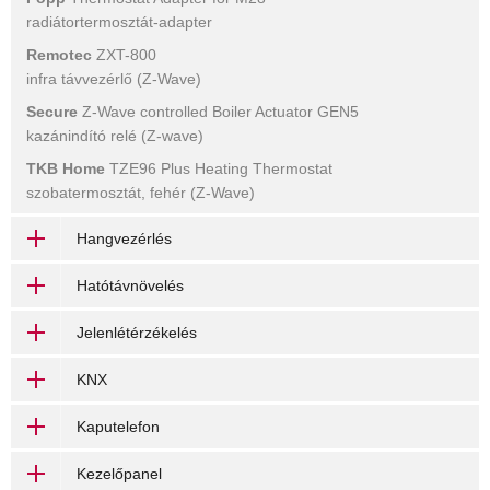
radiátortermosztát-adapter
Remotec
ZXT-800
infra távvezérlő (Z-Wave)
Secure
Z-Wave controlled Boiler Actuator GEN5
kazánindító relé (Z-wave)
TKB Home
TZE96 Plus Heating Thermostat
szobatermosztát, fehér (Z-Wave)
Hangvezérlés
Hatótávnövelés
Jelenlétérzékelés
KNX
Kaputelefon
Kezelőpanel