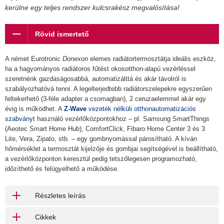
kerülne egy teljes rendszer kulcsrakész megvalósítása!
Rövid ismertető
A német Eurotronic
Donexon
elemes radiátortermosztátja ideális eszköz,
ha a hagyományos radiátoros fűtést okosotthon-alapú vezérléssel
szeretnénk gazdaságosabbá, automatizálttá és akár távolról is
szabályozhatóvá tenni. A legelterjedtebb radiátorszelepekre egyszerűen
feltekerhető (3-féle adapter a csomagban), 2 ceruzaelemmel akár egy
évig is működhet. A
Z-Wave
vezeték nélküli otthonautomatizációs
szabványt
használó vezérlőközpontokhoz – pl. Samsung SmartThings
(Aeotec Smart Home Hub), ComfortClick, Fibaro Home Center 3 és 3
Lite, Vera, Zipato, stb. – egy gombnyomással párosítható. A kíván
hőmérséklet a termosztát kijelzője és gombjai segítségével is beállítható,
a vezérlőközponton keresztül pedig tetszőlegesen programozható,
időzíthető és felügyelhető a működése.
Részletes leírás
Cikkek