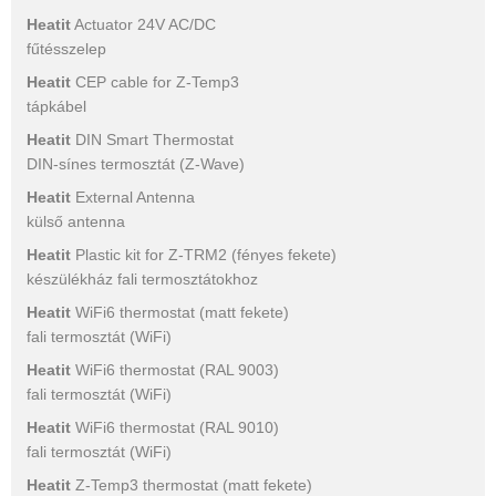
Heatit
Actuator 24V AC/DC
fűtésszelep
Heatit
CEP cable for Z-Temp3
tápkábel
Heatit
DIN Smart Thermostat
DIN-sínes termosztát (Z-Wave)
Heatit
External Antenna
külső antenna
Heatit
Plastic kit for Z-TRM2 (fényes fekete)
készülékház fali termosztátokhoz
Heatit
WiFi6 thermostat (matt fekete)
fali termosztát (WiFi)
Heatit
WiFi6 thermostat (RAL 9003)
fali termosztát (WiFi)
Heatit
WiFi6 thermostat (RAL 9010)
fali termosztát (WiFi)
Heatit
Z-Temp3 thermostat (matt fekete)