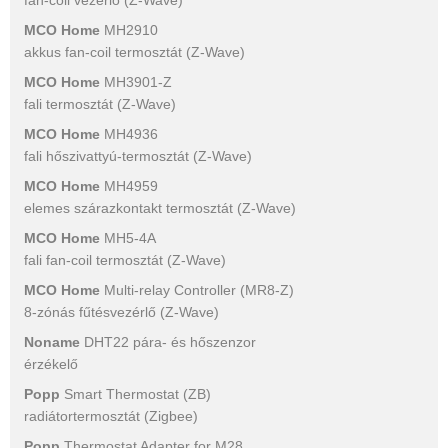
fan-coil vezérlő (Z-Wave)
MCO Home
MH2910
akkus fan-coil termosztát (Z-Wave)
MCO Home
MH3901-Z
fali termosztát (Z-Wave)
MCO Home
MH4936
fali hőszivattyú-termosztát (Z-Wave)
MCO Home
MH4959
elemes szárazkontakt termosztát (Z-Wave)
MCO Home
MH5-4A
fali fan-coil termosztát (Z-Wave)
MCO Home
Multi-relay Controller (MR8-Z)
8-zónás fűtésvezérlő (Z-Wave)
Noname
DHT22 pára- és hőszenzor
érzékelő
Popp
Smart Thermostat (ZB)
radiátortermosztát (Zigbee)
Popp
Thermostat Adapter for M28