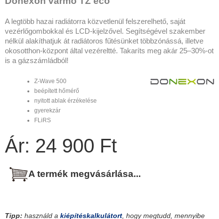
Donexon varmo TZ eco
A legtöbb hazai radiátorra közvetlenül felszerelhető, saját
vezérlőgombokkal és LCD-kijelzővel. Segítségével szakember
nélkül alakíthatjuk át radiátoros fűtésünket többzónássá, illetve
okosotthon-központ által vezéreltté. Takaríts meg akár 25–30%-ot
is a gázszámládból!
Z-Wave 500
beépített hőmérő
nyitott ablak érzékelése
gyerekzár
FLiRS
Ár: 24 900 Ft
A termék megvásárlása...
Tipp:
használd a
kiépítéskalkulátort
, hogy megtudd, mennyibe