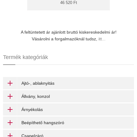
falai szerelvénydobozba szerelhető. Z-Wave
46 520 Ft
800 chip-et tartalmaz.
A feltüntetett ár ajánlott bruttó kiskereskedelmi ár!
Vásárolni a forgalmazóknál tudsz,
itt...
Termék kategóriák
Ajtó-, ablaknyitás
Állvány, konzol
Árnyékolás
Beépíthető hangszóró
Csapelzáró