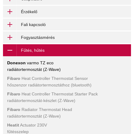
Érzékelő
Fali kapcsoló
Fogyasztásmérés
Fűtés, hűtés
Donexon
varmo TZ eco
radiátortermosztát (Z-Wave)
Fibaro
Heat Controller Thermostat Sensor
hőszenzor radiátortermosztáthoz (bluetooth)
Fibaro
Heat Controller Thermostat Starter Pack
radiátortermosztát-készlet (Z-Wave)
Fibaro
Radiator Thermostat Head
radiátortermosztát (Z-Wave)
Heatit
Actuator 230V
fűtésszelep