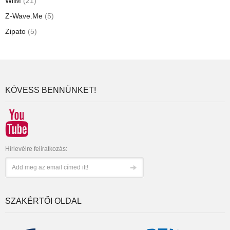
WiiM
(21)
Z-Wave.Me
(5)
Zipato
(5)
KÖVESS BENNÜNKET!
Hírlevélre feliratkozás:
SZAKÉRTŐI OLDAL