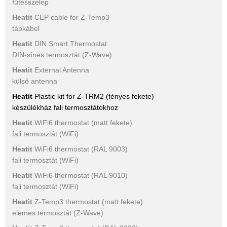
fűtésszelep
Heatit
CEP cable for Z-Temp3
tápkábel
Heatit
DIN Smart Thermostat
DIN-sínes termosztát (Z-Wave)
Heatit
External Antenna
külső antenna
Heatit
Plastic kit for Z-TRM2 (fényes fekete)
készülékház fali termosztátokhoz
Heatit
WiFi6 thermostat (matt fekete)
fali termosztát (WiFi)
Heatit
WiFi6 thermostat (RAL 9003)
fali termosztát (WiFi)
Heatit
WiFi6 thermostat (RAL 9010)
fali termosztát (WiFi)
Heatit
Z-Temp3 thermostat (matt fekete)
elemes termosztát (Z-Wave)