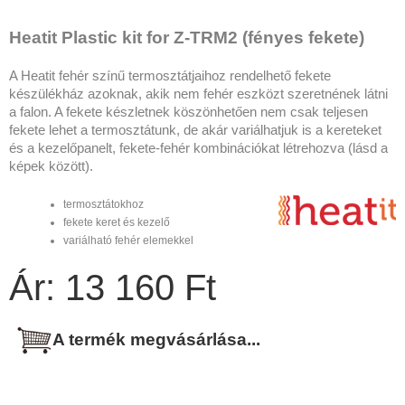
Heatit Plastic kit for Z-TRM2 (fényes fekete)
A Heatit fehér színű termosztátjaihoz rendelhető fekete
készülékház azoknak, akik nem fehér eszközt szeretnének látni
a falon. A fekete készletnek köszönhetően nem csak teljesen
fekete lehet a termosztátunk, de akár variálhatjuk is a kereteket
és a kezelőpanelt, fekete-fehér kombinációkat létrehozva (lásd a
képek között).
termosztátokhoz
fekete keret és kezelő
variálható fehér elemekkel
Ár: 13 160 Ft
A termék megvásárlása...