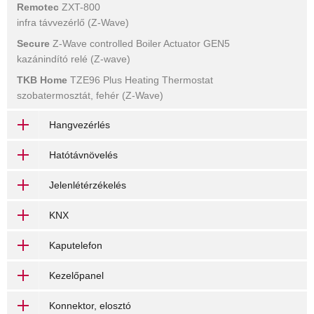
Remotec
ZXT-800
infra távvezérlő (Z-Wave)
Secure
Z-Wave controlled Boiler Actuator GEN5
kazánindító relé (Z-wave)
TKB Home
TZE96 Plus Heating Thermostat
szobatermosztát, fehér (Z-Wave)
Hangvezérlés
Hatótávnövelés
Jelenlétérzékelés
KNX
Kaputelefon
Kezelőpanel
Konnektor, elosztó