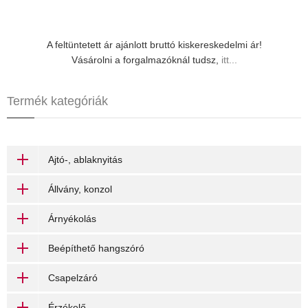
A feltüntetett ár ajánlott bruttó kiskereskedelmi ár!
Vásárolni a forgalmazóknál tudsz,
itt...
Termék kategóriák
Ajtó-, ablaknyitás
Állvány, konzol
Árnyékolás
Beépíthető hangszóró
Csapelzáró
Érzékelő