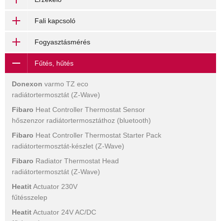
Fali kapcsoló
Fogyasztásmérés
Fűtés, hűtés
Donexon
varmo TZ eco
radiátortermosztát (Z-Wave)
Fibaro
Heat Controller Thermostat Sensor
hőszenzor radiátortermosztáthoz (bluetooth)
Fibaro
Heat Controller Thermostat Starter Pack
radiátortermosztát-készlet (Z-Wave)
Fibaro
Radiator Thermostat Head
radiátortermosztát (Z-Wave)
Heatit
Actuator 230V
fűtésszelep
Heatit
Actuator 24V AC/DC