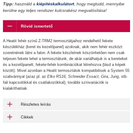
Tipp:
használd a
kiépítéskalkulátort
, hogy megtudd, mennyibe
kerülne egy teljes rendszer kulcsrakész megvalósítása!
Rövid ismertető
A Heatit fehér színű Z-TRM2 termosztátjaihoz rendelhető fekete
készülékház (keret és kezelőpanel) azoknak, akik nem fehér eszközt
szeretnének látni a falon. A fekete készletnek köszönhetően nem csak
teljesen fekete lehet a termosztátunk, de akár variálhatjuk is a kereteket
és a kezelőpanelt, fekete-fehér kombinációkat létrehozva (lásd a képek
között). Mivel azonban a Heatit termosztátok kompatibilisek a System 55
szabvánnyal (azaz pl. az
Elko RS16, Schneider Exxact, Gira, Jung
, stb.
fali kapcsolókkal és csatlakozókkal), további színvariációk is
kialakíthatóak.
Részletes leírás
Cikkek