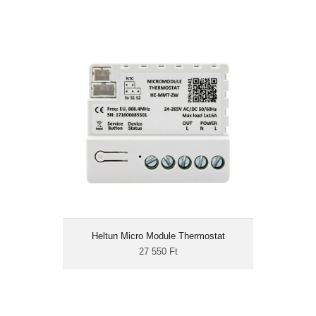
Heltun Micro Module Thermostat
27 550 Ft
max. 16A terhelés
termosztát vagy relé
fogyasztásmérés
2 kapcsolóbemenet
Z-Wave 800 LR
A Heltun Micro Module Thermostat egy max.
16A terhelhetőségű Z-Wave-es termosztát
modul, de reléként is párosítható! Kapunk
hozzá egy NTC hőmérő szenzort is, amivel
ez a modul - a kijelző kivételével - teljes körű
Heltun Micro Module Thermostat
fűtést vezérlő termosztátként működik.
27 550 Ft