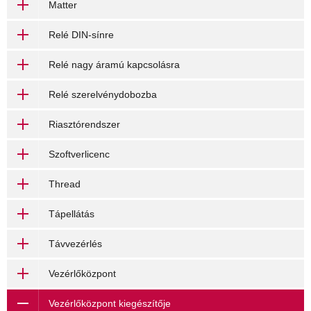
Matter
Relé DIN-sínre
Relé nagy áramú kapcsolásra
Relé szerelvénydobozba
Riasztórendszer
Szoftverlicenc
Thread
Tápellátás
Távvezérlés
Vezérlőközpont
Vezérlőközpont kiegészítője