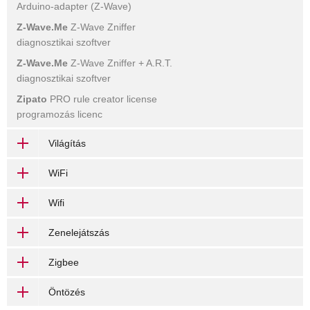
Arduino-adapter (Z-Wave)
Z-Wave.Me
Z-Wave Zniffer
diagnosztikai szoftver
Z-Wave.Me
Z-Wave Zniffer + A.R.T.
diagnosztikai szoftver
Zipato
PRO rule creator license
programozás licenc
Világítás
WiFi
Wifi
Zenelejátszás
Zigbee
Öntözés