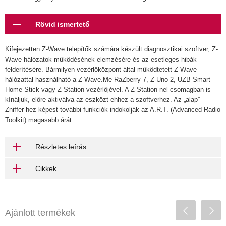
Rövid ismertető
Kifejezetten Z-Wave telepítők számára készült diagnosztikai szoftver, Z-
Wave hálózatok működésének elemzésére és az esetleges hibák
felderítésére. Bármilyen vezérlőközpont által működtetett Z-Wave
hálózattal használható a Z-Wave.Me RaZberry 7, Z-Uno 2, UZB Smart
Home Stick vagy Z-Station vezérlőjével. A Z-Station-nel csomagban is
kínáljuk, előre aktiválva az eszközt ehhez a szoftverhez. Az „alap”
Zniffer-hez képest további funkciók indokolják az A.R.T. (Advanced Radio
Toolkit) magasabb árát.
Részletes leírás
Cikkek
Ajánlott termékek