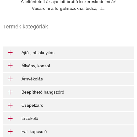
A feltüntetett ár ajánlott bruttó kiskereskedelmi ár!
Vásárolni a forgalmazóknál tudsz,
itt...
Termék kategóriák
Ajtó-, ablaknyitás
Állvány, konzol
Árnyékolás
Beépíthető hangszóró
Csapelzáró
Érzékelő
Fali kapcsoló