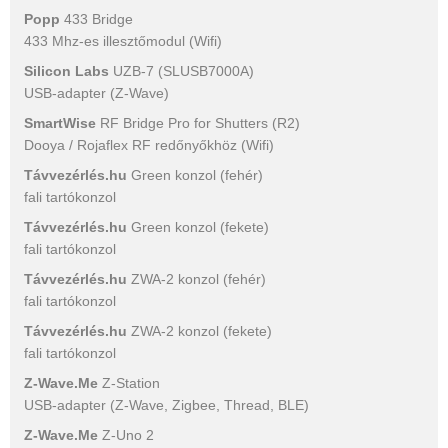
Popp
433 Bridge
433 Mhz-es illesztőmodul (Wifi)
Silicon Labs
UZB-7 (SLUSB7000A)
USB-adapter (Z-Wave)
SmartWise
RF Bridge Pro for Shutters (R2)
Dooya / Rojaflex RF redőnyőkhöz (Wifi)
Távvezérlés.hu
Green konzol (fehér)
fali tartókonzol
Távvezérlés.hu
Green konzol (fekete)
fali tartókonzol
Távvezérlés.hu
ZWA-2 konzol (fehér)
fali tartókonzol
Távvezérlés.hu
ZWA-2 konzol (fekete)
fali tartókonzol
Z-Wave.Me
Z-Station
USB-adapter (Z-Wave, Zigbee, Thread, BLE)
Z-Wave.Me
Z-Uno 2