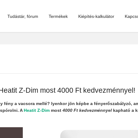
Tudástár, fórum
Termékek
Kiépítés-kalkulátor
Kapcso
eatit Z-Dim most 4000 Ft kedvezménnyel!
y fény a vacsora mellé? lyenkor jön képbe a fényerőszabályzó, a
 spórolni. A
Heatit Z-Dim
most
4000 Ft kedvezménnyel
kapható a k