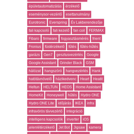
épületautomatizálás
érzékelő
eseménysor-vezérlő
esettanulmány
Eurotronic
Everspring
Év Lakberendezője
fali kapcsoló
fali kezelő
fan coil
FERMAX
Fibaro
firmware
fogyasztásmérés
frient
Fronius
füstérzékelő
fűtés
fűtés-hűtés
garázs
Gen7
gesztusvezérlés
Google
Google Assistant
Grinder Black
GSM
hálózat
hangszóró
hangvezérlés
Hank
hatótávnövelő
házikedvenc
Heart
Heatit
Heltun
HELTUN
HEOS
Home Assistant
HomeKit
Honeywell
hűtés
Hydro ONE
Hydro ONE Lite
időjárás
IKEA
infra
infravörös távvezérlő
integráció
intelligens kapcsolók
inverter
iOS
jelenlétérzékelő
Jet Bot
Jigsaw
kamera