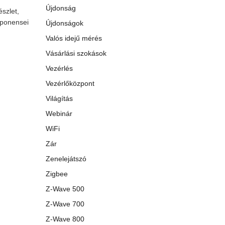
Újdonság
szlet,
mponensei
Újdonságok
Valós idejű mérés
Vásárlási szokások
Vezérlés
Vezérlőközpont
Világítás
Webinár
WiFi
Zár
Zenelejátszó
Zigbee
Z-Wave 500
Z-Wave 700
Z-Wave 800