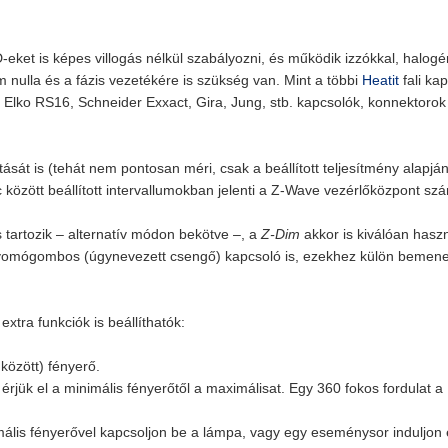
eket is képes villogás nélkül szabályozni, és működik izzókkal, halogé
nulla és a fázis vezetékére is szükség van. Mint a többi
Heatit
fali kap
z
Elko RS16, Schneider Exxact, Gira, Jung
,
stb. kapcsolók, konnektorok
sát is (tehát nem pontosan méri, csak a beállított teljesítmény alapjá
c között beállított intervallumokban jelenti a Z-Wave vezérlőközpont s
s tartozik – alternatív módon bekötve –, a
Z-Dim
akkor is kiválóan haszn
nyomógombos (úgynevezett csengő) kapcsoló is, ezekhez külön bemene
tra funkciók is beállíthatók:
között) fényerő.
érjük el a minimális fényerőtől a maximálisat. Egy 360 fokos fordulat a
lis fényerővel kapcsoljon be a lámpa, vagy egy eseménysor induljon 