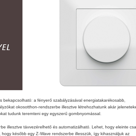
- és bekapcsolható: a fényerő szabályzásával energiatakarékosabb,
yzókat okosotthon-rendszerbe illesztve létrehozhatunk akár jeleneteke
nyokat tudunk teremteni egy egyszerű gombnyomással.
 illesztve távvezérelhető és automatizálható. Lehet, hogy eleinte csa
 hogy később egy Z-Wave rendszerbe illesszük, így kihasználjuk az