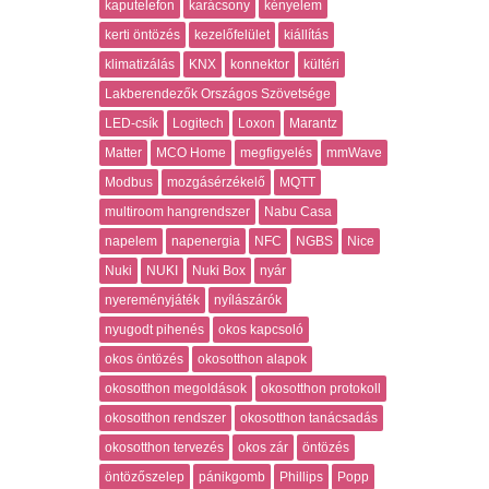
kaputelefon
karácsony
kényelem
kerti öntözés
kezelőfelület
kiállítás
klimatizálás
KNX
konnektor
kültéri
Lakberendezők Országos Szövetsége
LED-csík
Logitech
Loxon
Marantz
Matter
MCO Home
megfigyelés
mmWave
Modbus
mozgásérzékelő
MQTT
multiroom hangrendszer
Nabu Casa
napelem
napenergia
NFC
NGBS
Nice
Nuki
NUKI
Nuki Box
nyár
nyereményjáték
nyílászárók
nyugodt pihenés
okos kapcsoló
okos öntözés
okosotthon alapok
okosotthon megoldások
okosotthon protokoll
okosotthon rendszer
okosotthon tanácsadás
okosotthon tervezés
okos zár
öntözés
öntözőszelep
pánikgomb
Phillips
Popp