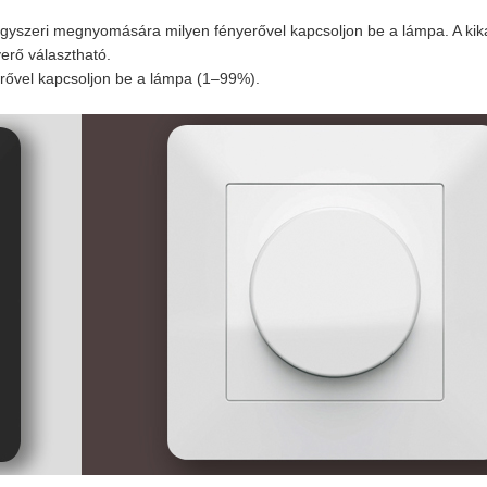
 egyszeri megnyomására milyen fényerővel kapcsoljon be a lámpa. A ki
yerő választható.
erővel kapcsoljon be a lámpa (1–99%).