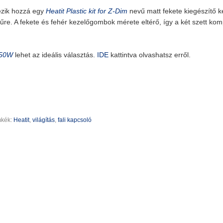
ezik hozzá egy
Heatit Plastic kit for Z-Dim
nevű matt fekete kiegészítő ké
nűre. A fekete és fehér kezelőgombok mérete eltérő, így a két szett ko
250W
lehet az ideális választás.
IDE
kattintva olvashatsz erről.
mkék:
Heatit
,
világítás
,
fali kapcsoló