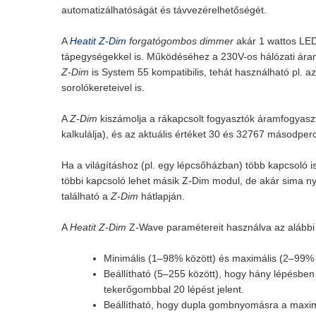
automatizálhatóságát és távvezérelhetőségét.
A
Heatit Z-Dim
forgatógombos dimmer
akár 1 wattos LED-
tápegységekkel is. Működéséhez a 230V-os hálózati áram 
Z-Dim
is System 55 kompatibilis, tehát használható pl. a
sorolókereteivel is.
A
Z-Dim
kiszámolja a rákapcsolt fogyasztók áramfogyasztá
kalkulálja), és az aktuális értéket 30 és 32767 másodper
Ha a világításhoz (pl. egy lépcsőházban) több kapcsoló i
többi kapcsoló lehet másik Z-Dim modul, de akár sima 
található a
Z-Dim
hátlapján.
A
Heatit Z-Dim
Z-Wave paramétereit használva az alábbi ex
Minimális (1–98% között) és maximális (2–99% 
Beállítható (5–255 között), hogy hány lépésben 
tekerőgombbal 20 lépést jelent.
Beállítható, hogy dupla gombnyomásra a maximá