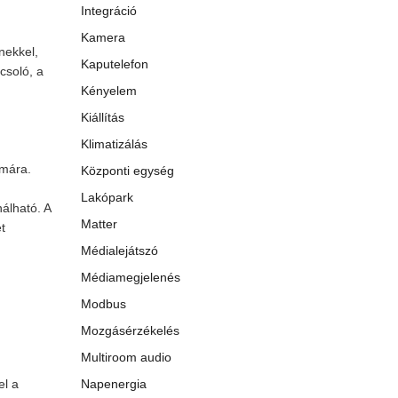
Integráció
Kamera
nekkel,
Kaputelefon
csoló, a
Kényelem
Kiállítás
Klimatizálás
n
zámára.
Központi egység
Lakópark
álható. A
Matter
t
Médialejátszó
Médiamegjelenés
Modbus
Mozgásérzékelés
Multiroom audio
el a
Napenergia