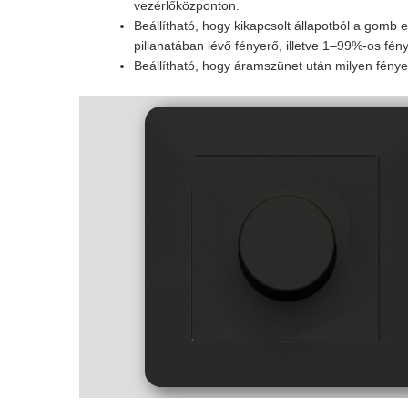
vezérlőközponton.
Beállítható, hogy kikapcsolt állapotból a gomb
pillanatában lévő fényerő, illetve 1–99%-os fén
Beállítható, hogy áramszünet után milyen fény