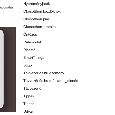
Nyereményjáték
kapcsolás
Okosotthon kezdőknek
Okosotthon piac
Okosotthon-protokoll
Öntözés
Relémodul
Riasztó
SmartThings
Súgó
Távvezérlés.hu esemény
Távvezérlés.hu médiamegjelenés
Távvezérlő
Tippek
Tutorial
Udvar