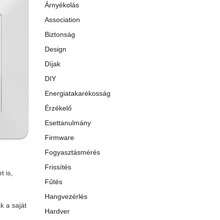
Árnyékolás
Association
Biztonság
Design
Díjak
DIY
Energiatakarékosság
Érzékelő
Esettanulmány
Firmware
Fogyasztásmérés
Frissítés
t is,
Fűtés
Hangvezérlés
k a saját
Hardver