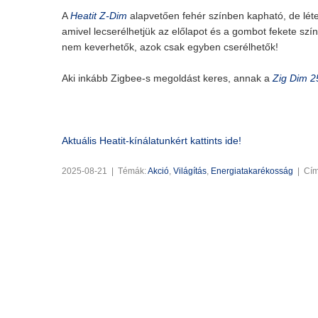
A
Heatit Z-Dim
alapvetően fehér színben kapható, de lét
amivel lecserélhetjük az előlapot és a gombot fekete szí
nem keverhetők, azok csak egyben cserélhetők!
Aki inkább Zigbee-s megoldást keres, annak a
Zig Dim 
Aktuális Heatit-kínálatunkért kattints ide!
2025-08-21
|
Témák:
Akció
,
Világítás
,
Energiatakarékosság
|
Cí