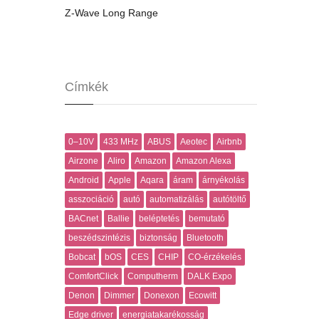
Z-Wave Long Range
Címkék
0–10V
433 MHz
ABUS
Aeotec
Airbnb
Airzone
Aliro
Amazon
Amazon Alexa
Android
Apple
Aqara
áram
árnyékolás
asszociáció
autó
automatizálás
autótöltő
BACnet
Ballie
beléptetés
bemutató
beszédszintézis
biztonság
Bluetooth
Bobcat
bOS
CES
CHIP
CO-érzékelés
ComfortClick
Computherm
DALK Expo
Denon
Dimmer
Donexon
Ecowitt
Edge driver
energiatakarékosság