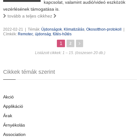
kapcsolat, valamint audió/videó eszközök
vezérlésének támogatása is.
tovább a teljes cikkhez
2022-02-21
|
Témák:
Újdonságok
,
Klimatizálás
,
Okosotthon-protokoll
|
Címkék:
Remotec
,
újdonság
,
fűtés-hűtés
1
2
Listázott cikkek: 1 – 15. (összesen 20 db.)
Cikkek témák szerint
Akció
Applikáció
Árak
Árnyékolás
Association