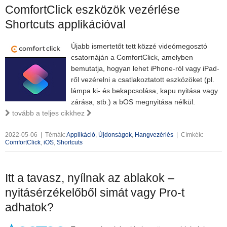
ComfortClick eszközök vezérlése
Shortcuts applikációval
Újabb ismertetőt tett közzé videómegosztó
csatornáján a ComfortClick, amelyben
bemutatja, hogyan lehet iPhone-ról vagy iPad-
ről vezérelni a csatlakoztatott eszközöket (pl.
lámpa ki- és bekapcsolása, kapu nyitása vagy
zárása, stb.) a bOS megnyitása nélkül.
tovább a teljes cikkhez
2022-05-06
|
Témák:
Applikáció
,
Újdonságok
,
Hangvezérlés
|
Címkék:
ComfortClick
,
iOS
,
Shortcuts
Itt a tavasz, nyílnak az ablakok –
nyitásérzékelőből simát vagy Pro-t
adhatok?