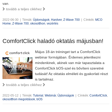
van.
tovább a teljes cikkhez
2022-06-30
|
Témák:
Újdonságok
,
Hardver
,
Z-Wave 700
|
Címkék:
MCO
Home
,
Z-Wave 700
,
okosotthon
,
vezérlés
ComfortClick haladó oktatás májusban!
Május 18-án tréninget tart a ComfortClick
webinar formájában. Érdemes jelentkezni
mindenkinek, akinek van már tapasztalata a
ComfortClick bOS-szel és bővíteni szeretné
tudását! Az oktatás elméleti és gyakorlati részt
is tartalmaz.
tovább a teljes cikkhez
2022-05-12
|
Témák:
Tutorial
,
Webinár
,
Újdonságok
|
Címkék:
ComfortClick
,
okosotthon megoldások
,
bOS