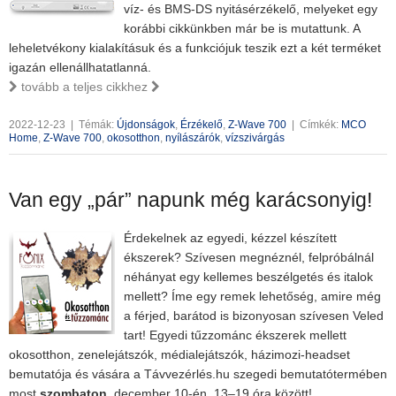
víz- és BMS-DS nyitásérzékelő, melyeket egy
korábbi cikkünkben már be is mutattunk. A
leheletvékony kialakításuk és a funkciójuk teszik ezt a két terméket
igazán ellenállhatatlanná.
tovább a teljes cikkhez
2022-12-23
|
Témák:
Újdonságok
,
Érzékelő
,
Z-Wave 700
|
Címkék:
MCO
Home
,
Z-Wave 700
,
okosotthon
,
nyílászárók
,
vízszivárgás
Van egy „pár” napunk még karácsonyig!
Érdekelnek az egyedi, kézzel készített
ékszerek? Szívesen megnéznél, felpróbálnál
néhányat egy kellemes beszélgetés és italok
mellett? Íme egy remek lehetőség, amire még
a férjed, barátod is bizonyosan szívesen Veled
tart! Egyedi tűzzománc ékszerek mellett
okosotthon, zenelejátszók, médialejátszók, házimozi-headset
bemutatója és vására a Távvezérlés.hu szegedi bemutatótermében
most
szombaton
, december 10-én, 13–19 óra között!