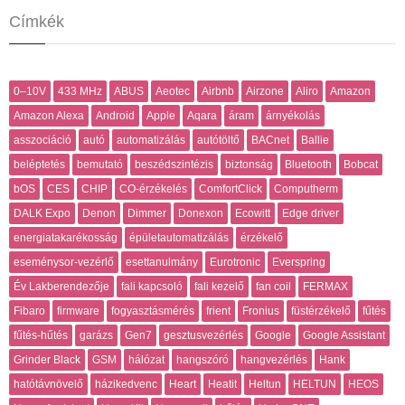
Címkék
0–10V
433 MHz
ABUS
Aeotec
Airbnb
Airzone
Aliro
Amazon
Amazon Alexa
Android
Apple
Aqara
áram
árnyékolás
asszociáció
autó
automatizálás
autótöltő
BACnet
Ballie
beléptetés
bemutató
beszédszintézis
biztonság
Bluetooth
Bobcat
bOS
CES
CHIP
CO-érzékelés
ComfortClick
Computherm
DALK Expo
Denon
Dimmer
Donexon
Ecowitt
Edge driver
energiatakarékosság
épületautomatizálás
érzékelő
eseménysor-vezérlő
esettanulmány
Eurotronic
Everspring
Év Lakberendezője
fali kapcsoló
fali kezelő
fan coil
FERMAX
Fibaro
firmware
fogyasztásmérés
frient
Fronius
füstérzékelő
fűtés
fűtés-hűtés
garázs
Gen7
gesztusvezérlés
Google
Google Assistant
Grinder Black
GSM
hálózat
hangszóró
hangvezérlés
Hank
hatótávnövelő
házikedvenc
Heart
Heatit
Heltun
HELTUN
HEOS