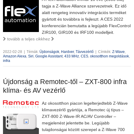
tagja a Z-Wave Alliance szervezetnek. Ez idő
alatt rengeteg innovatív integrációs terméket
gyártott és továbbra is fejleszt. A CES 2022
konferencián bemutatta a legújabb FlexControl
ZIR100, GIR100 és IRF100 modelljeit.
tovább a teljes cikkhez
2022-02-28
|
Témák:
Újdonságok
,
Hardver
,
Távvezérlő
|
Címkék:
Z-Wave
,
Amazon Alexa
,
Siri
,
Google Assistant
,
433 MHz
,
CES
,
okosotthon megoldások
,
infra
Újdonság a Remotec-től – ZXT-800 infra
klíma- és AV vezérlő
Az okosotthon piacon legelterjedtebb Z-Wave
klímavezérlő gyártója, a Remotec új típus –
ZXT-800 Z-Wave-IR AC/AV Controller –
megjelenést jelentette be. Legújabb
tulajdonságai között szerepel a Z-Wave 700