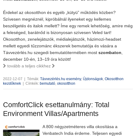
Érdekel az okosotthon és egyéb „kütyü” működés közben?
Szívesen megnéznél, kipróbálnál ilyeneket egy kellemes
beszélgetés és italok mellett? Íme egy remek lehetőség, amire még
a feleséged, barátnőd is bizonyosan szívesen Veled tart!
Okosotthon, zenelejátszók, médialejátszók, házimozi-headset
mellett egyedi tűzzománc ékszerek bemutatója és vására a
Távvezérlés.hu szegedi bemutatótermében most
szombaton
,
december 10-én, 13–19 óra között!
tovább a teljes cikkhez
2022-12-07
|
Témák:
Távvezérlés.hu esemény
,
Újdonságok
,
Okosotthon
kezdőknek
|
Címkék:
bemutató
,
okosotthon
ComfortClick esettanulmány: Total
Environment Villas/Apartments
A 800 négyzetméteres villa okosítása a
Venbatech India érdeme. Teljesen egyedi