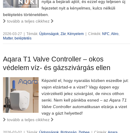
nyitja a bejárati ajtót, és ezzel egy teljesen új
fejezetet nyit a kényelmes, kulcs nélküli
beléptetés történetében.
tovább a teljes cikkhez
2026-03-27
|
Témák:
Újdonságok
,
Zár
,
Kényelem
|
Címkék:
NFC
,
Aliro
,
Matter
,
beléptetés
Aqara T1 Valve Controller – okos
védelem víz- és gázszivárgás ellen
Képzeld el, hogy nyaralás közben eszedbe jut:
vajon elzártad-e a vizet? Vagy éppen egy
vízérzékelő jelez szivárgást, de nincs otthon
senki. Nem kell pánikba esned – az
Aqara T1
Valve Controller
automatikusan elzárja a vizet
vagy a gázt helyetted!
tovább a teljes cikkhez
2026-03-02
|
Témák:
Újdonságok
,
Biztonság
,
Zigbee
|
Címkék:
Aqara
,