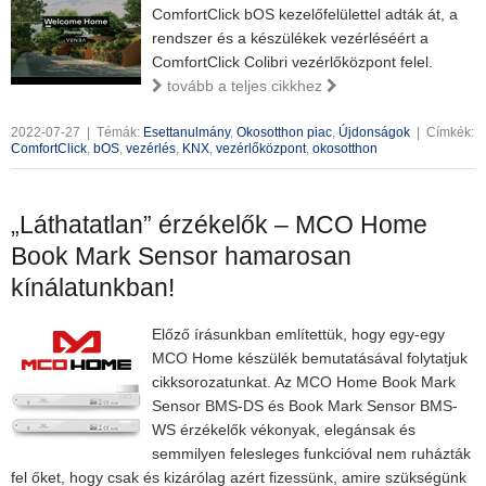
ComfortClick bOS kezelőfelülettel adták át, a
rendszer és a készülékek vezérléséért a
ComfortClick Colibri vezérlőközpont felel.
tovább a teljes cikkhez
2022-07-27
|
Témák:
Esettanulmány
,
Okosotthon piac
,
Újdonságok
|
Címkék:
ComfortClick
,
bOS
,
vezérlés
,
KNX
,
vezérlőközpont
,
okosotthon
„Láthatatlan” érzékelők – MCO Home
Book Mark Sensor hamarosan
kínálatunkban!
Előző írásunkban említettük, hogy egy-egy
MCO Home készülék bemutatásával folytatjuk
cikksorozatunkat. Az MCO Home Book Mark
Sensor BMS-DS és Book Mark Sensor BMS-
WS érzékelők vékonyak, elegánsak és
semmilyen felesleges funkcióval nem ruházták
fel őket, hogy csak és kizárólag azért fizessünk, amire szükségünk