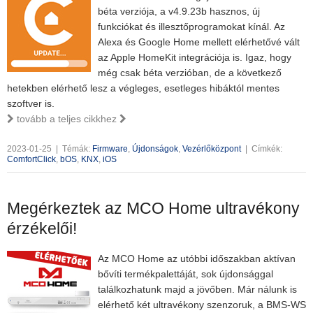
béta verziója, a v4.9.23b hasznos, új
funkciókat és illesztőprogramokat kínál. Az
Alexa és Google Home mellett elérhetővé vált
az Apple HomeKit integrációja is. Igaz, hogy
még csak béta verzióban, de a következő
hetekben elérhető lesz a végleges, esetleges hibáktól mentes
szoftver is.
tovább a teljes cikkhez
2023-01-25
|
Témák:
Firmware
,
Újdonságok
,
Vezérlőközpont
|
Címkék:
ComfortClick
,
bOS
,
KNX
,
iOS
Megérkeztek az MCO Home ultravékony
érzékelői!
Az MCO Home az utóbbi időszakban aktívan
bővíti termékpalettáját, sok újdonsággal
találkozhatunk majd a jövőben. Már nálunk is
elérhető két ultravékony szenzoruk, a BMS-WS