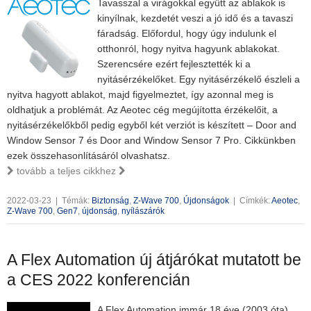
Tavasszal a virágokkal együtt az ablakok is
kinyílnak, kezdetét veszi a jó idő és a tavaszi
fáradság. Előfordul, hogy úgy indulunk el
otthonról, hogy nyitva hagyunk ablakokat.
Szerencsére ezért fejlesztették ki a
nyitásérzékelőket. Egy nyitásérzékelő észleli a
nyitva hagyott ablakot, majd figyelmeztet, így azonnal meg is
oldhatjuk a problémát. Az Aeotec cég megújította érzékelőit, a
nyitásérzékelőkből pedig egyből két verziót is készített – Door and
Window Sensor 7 és Door and Window Sensor 7 Pro. Cikkünkben
ezek összehasonlításáról olvashatsz.
tovább a teljes cikkhez
2022-03-23
|
Témák:
Biztonság
,
Z-Wave 700
,
Újdonságok
|
Címkék:
Aeotec
,
Z-Wave 700
,
Gen7
,
újdonság
,
nyílászárók
A Flex Automation új átjárókat mutatott be
a CES 2022 konferencián
A Flex Automation immár 18 éve (2003 óta)