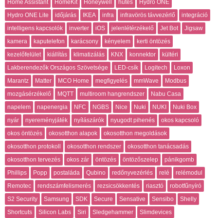
Home Assistant
HomeKit
Honeywell
hűtés
Hydro ONE
Hydro ONE Lite
időjárás
IKEA
infra
infravörös távvezérlő
integráció
intelligens kapcsolók
inverter
iOS
jelenlétérzékelő
Jet Bot
Jigsaw
kamera
kaputelefon
karácsony
kényelem
kerti öntözés
kezelőfelület
kiállítás
klimatizálás
KNX
konnektor
kültéri
Lakberendezők Országos Szövetsége
LED-csík
Logitech
Loxon
Marantz
Matter
MCO Home
megfigyelés
mmWave
Modbus
mozgásérzékelő
MQTT
multiroom hangrendszer
Nabu Casa
napelem
napenergia
NFC
NGBS
Nice
Nuki
NUKI
Nuki Box
nyár
nyereményjáték
nyílászárók
nyugodt pihenés
okos kapcsoló
okos öntözés
okosotthon alapok
okosotthon megoldások
okosotthon protokoll
okosotthon rendszer
okosotthon tanácsadás
okosotthon tervezés
okos zár
öntözés
öntözőszelep
pánikgomb
Phillips
Popp
postaláda
Qubino
redőnyvezérlés
relé
relémodul
Remotec
rendszámfelismerés
rezsicsökkentés
riasztó
robotfűnyíró
S2 Security
Samsung
SDK
Secure
Sensative
Sensibo
Shelly
Shortcuts
Silicon Labs
Siri
Sledgehammer
Slimdevices