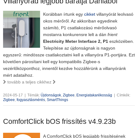
Villanyórád legjobb barátja Dániából
Korábban írtunk egy
cikket
villanyórát leolvasó
okos mérőről. Az akkoriban egyedinek
számító, P1 csatlakozású mérőolvasó
mostanra konkurensre lelt a dán
frient
Electricity Meter Interface 2, P1
eszközében.
Telepítése az újdonságnak is nagyon
egyszerű: mindössze csatlakoztatni kell a villanyóra P1-portjára. Ezt
követően párosítani kell egy kompatibilis Zigbee-s
vezérlőközponthoz, innentől kezdve hozzáférünk a villanyóránk
mért adataihoz.
tovább a teljes cikkhez
2024-05-17
|
Témák:
Újdonságok
,
Zigbee
,
Energiatakarékosság
|
Címkék:
Zigbee
,
fogyasztásmérés
,
SmartThings
ComfortClick bOS frissítés v4.9.23b
A ComfortClick bOS legújabb frissítésének