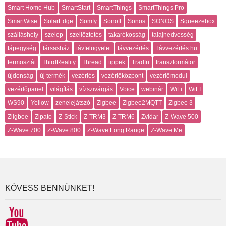
Smart Home Hub
SmartStart
SmartThings
SmartThings Pro
SmartWise
SolarEdge
Somfy
Sonoff
Sonos
SONOS
Squeezebox
szálláshely
szelep
szellőztetés
takarékosság
talajnedvesség
tápegység
társasház
távfelügyelet
távvezérlés
Távvezérlés.hu
termosztát
ThirdReality
Thread
tippek
Tradfri
transzformátor
újdonság
új termék
vezérlés
vezérlőközpont
vezérlőmodul
vezérlőpanel
világítás
vízszivárgás
Voice
webinár
WiFi
WiFI
WS90
Yellow
zenelejátszó
Zigbee
Zigbee2MQTT
Zigbee 3
Ziigbee
Zipato
Z-Stick
Z-TRM3
Z-TRM6
Zvidar
Z-Wave 500
Z-Wave 700
Z-Wave 800
Z-Wave Long Range
Z-Wave.Me
KÖVESS BENNÜNKET!