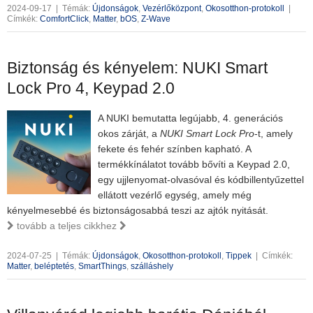
2024-09-17
|
Témák:
Újdonságok
,
Vezérlőközpont
,
Okosotthon-protokoll
|
Címkék:
ComfortClick
,
Matter
,
bOS
,
Z-Wave
Biztonság és kényelem: NUKI Smart
Lock Pro 4, Keypad 2.0
A NUKI bemutatta legújabb, 4. generációs
okos zárját, a
NUKI Smart Lock Pro
-t, amely
fekete és fehér színben kapható. A
termékkínálatot tovább bővíti a Keypad 2.0,
egy ujjlenyomat-olvasóval és kódbillentyűzettel
ellátott vezérlő egység, amely még
kényelmesebbé és biztonságosabbá teszi az ajtók nyitását.
tovább a teljes cikkhez
2024-07-25
|
Témák:
Újdonságok
,
Okosotthon-protokoll
,
Tippek
|
Címkék:
Matter
,
beléptetés
,
SmartThings
,
szálláshely