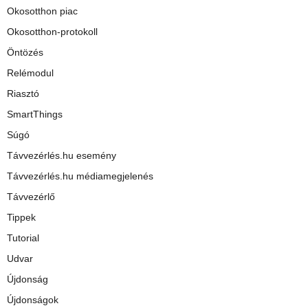
Okosotthon piac
Okosotthon-protokoll
Öntözés
Relémodul
Riasztó
SmartThings
Súgó
Távvezérlés.hu esemény
Távvezérlés.hu médiamegjelenés
Távvezérlő
Tippek
Tutorial
Udvar
Újdonság
Újdonságok