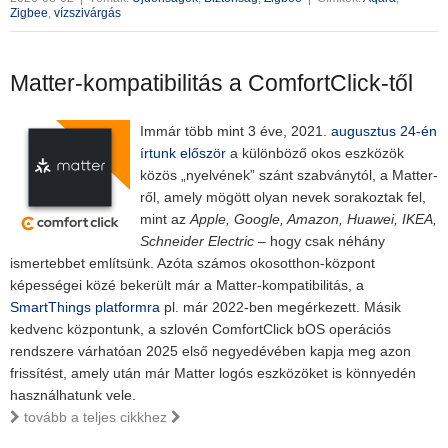
Zigbee
,
vízszivárgás
Matter-kompatibilitás a ComfortClick-től
Immár több mint 3 éve, 2021.
augusztus 24-én
írtunk először
a különböző okos eszközök
közös „nyelvének” szánt szabványtól, a Matter-
ről, amely mögött olyan nevek sorakoztak fel,
mint az
Apple, Google, Amazon, Huawei, IKEA,
Schneider Electric
– hogy csak néhány
ismertebbet említsünk. Azóta számos okosotthon-központ
képességei közé bekerült már a Matter-kompatibilitás, a
SmartThings platformra
pl. már 2022-ben megérkezett. Másik
kedvenc központunk, a szlovén ComfortClick bOS operációs
rendszere várhatóan 2025 első negyedévében kapja meg azon
frissítést, amely után már Matter logós eszközöket is könnyedén
használhatunk vele.
tovább a teljes cikkhez