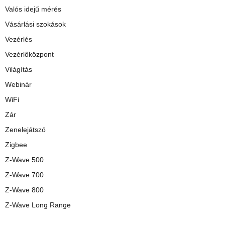
Valós idejű mérés
Vásárlási szokások
Vezérlés
Vezérlőközpont
Világítás
Webinár
WiFi
Zár
Zenelejátszó
Zigbee
Z-Wave 500
Z-Wave 700
Z-Wave 800
Z-Wave Long Range