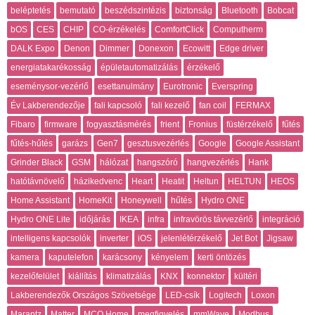
beléptetés
bemutató
beszédszintézis
biztonság
Bluetooth
Bobcat
bOS
CES
CHIP
CO-érzékelés
ComfortClick
Computherm
DALK Expo
Denon
Dimmer
Donexon
Ecowitt
Edge driver
energiatakarékosság
épületautomatizálás
érzékelő
eseménysor-vezérlő
esettanulmány
Eurotronic
Everspring
Év Lakberendezője
fali kapcsoló
fali kezelő
fan coil
FERMAX
Fibaro
firmware
fogyasztásmérés
frient
Fronius
füstérzékelő
fűtés
fűtés-hűtés
garázs
Gen7
gesztusvezérlés
Google
Google Assistant
Grinder Black
GSM
hálózat
hangszóró
hangvezérlés
Hank
hatótávnövelő
házikedvenc
Heart
Heatit
Heltun
HELTUN
HEOS
Home Assistant
HomeKit
Honeywell
hűtés
Hydro ONE
Hydro ONE Lite
időjárás
IKEA
infra
infravörös távvezérlő
integráció
intelligens kapcsolók
inverter
iOS
jelenlétérzékelő
Jet Bot
Jigsaw
kamera
kaputelefon
karácsony
kényelem
kerti öntözés
kezelőfelület
kiállítás
klimatizálás
KNX
konnektor
kültéri
Lakberendezők Országos Szövetsége
LED-csík
Logitech
Loxon
Marantz
Matter
MCO Home
megfigyelés
mmWave
Modbus