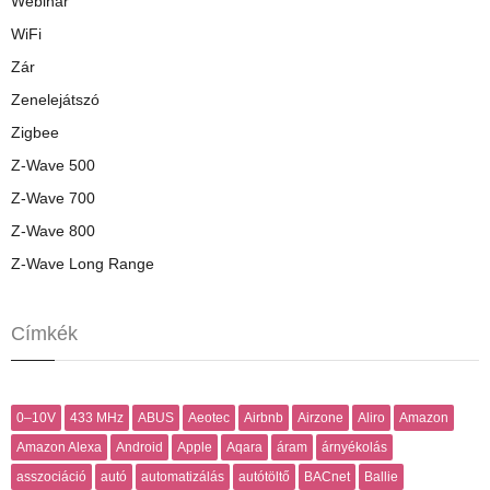
Webinár
WiFi
Zár
Zenelejátszó
Zigbee
Z-Wave 500
Z-Wave 700
Z-Wave 800
Z-Wave Long Range
Címkék
0–10V
433 MHz
ABUS
Aeotec
Airbnb
Airzone
Aliro
Amazon
Amazon Alexa
Android
Apple
Aqara
áram
árnyékolás
asszociáció
autó
automatizálás
autótöltő
BACnet
Ballie