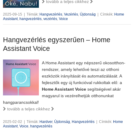
tovább a teljes cikkhez
2025-09-15
|
Témák:
Hangvezérlés
,
Vezérlés
,
Újdonság
|
Címkék:
Home
Assistant
,
hangvezérlés
,
vezérlés
,
Voice
Hangvezérlés egyszerűen – Home
Assistant Voice
A Home Assistant egy népszerű okosotthon-
rendszer, amely lehetővé teszi az otthoni
eszközök irányítását és automatizálását. A
fejlesztők egy új funkcióval rukkoltak elő: a
Home Assistant Voice
segítségével akár
magyarul is vezérelhetjük otthonunkat
hangparancsokkal!
tovább a teljes cikkhez
2025-02-02
|
Témák:
Hardver
,
Újdonság
,
Hangvezérlés
|
Címkék:
Home
Assistant
,
Voice
,
hangvezérlés