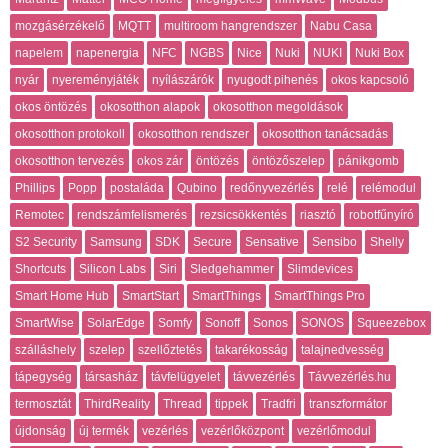
mozgásérzékelő
MQTT
multiroom hangrendszer
Nabu Casa
napelem
napenergia
NFC
NGBS
Nice
Nuki
NUKI
Nuki Box
nyár
nyereményjáték
nyílászárók
nyugodt pihenés
okos kapcsoló
okos öntözés
okosotthon alapok
okosotthon megoldások
okosotthon protokoll
okosotthon rendszer
okosotthon tanácsadás
okosotthon tervezés
okos zár
öntözés
öntözőszelep
pánikgomb
Phillips
Popp
postaláda
Qubino
redőnyvezérlés
relé
relémodul
Remotec
rendszámfelismerés
rezsicsökkentés
riasztó
robotfűnyíró
S2 Security
Samsung
SDK
Secure
Sensative
Sensibo
Shelly
Shortcuts
Silicon Labs
Siri
Sledgehammer
Slimdevices
Smart Home Hub
SmartStart
SmartThings
SmartThings Pro
SmartWise
SolarEdge
Somfy
Sonoff
Sonos
SONOS
Squeezebox
szálláshely
szelep
szellőztetés
takarékosság
talajnedvesség
tápegység
társasház
távfelügyelet
távvezérlés
Távvezérlés.hu
termosztát
ThirdReality
Thread
tippek
Tradfri
transzformátor
újdonság
új termék
vezérlés
vezérlőközpont
vezérlőmodul