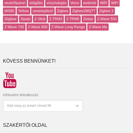
vezérlőpanel
világítás
vízszivárgás
Voice
webinár
WiFi
WiFI
WS90
Yellow
zenelejátszó
Zigbee
Zigbee2MQTT
Zigbee 3
Ziigbee
Zipato
Z-Stick
Z-TRM3
Z-TRM6
Zvidar
Z-Wave 500
Z-Wave 700
Z-Wave 800
Z-Wave Long Range
Z-Wave.Me
KÖVESS BENNÜNKET!
Hírlevélre feliratkozás:
SZAKÉRTŐI OLDAL