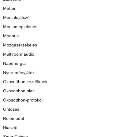
Matter
Médialejátszó
Médiamegjelenés
Modbus
Mozgásérzékelés
Multiroom audio
Napenergia
Nyereményjáték
Okosotthon kezdőknek
Okosotthon piac
Okosotthon-protokoll
Öntözés
Relémodul
Riasztó
SmartThings