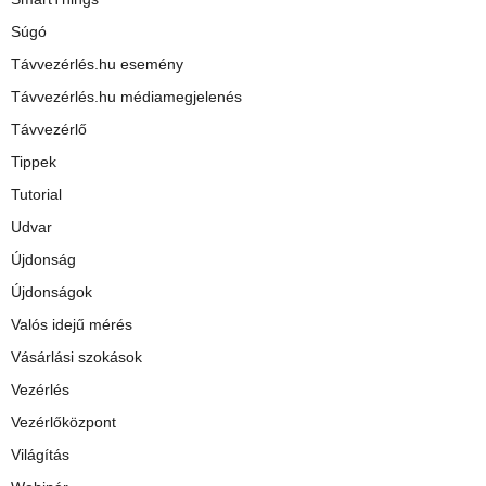
Súgó
Távvezérlés.hu esemény
Távvezérlés.hu médiamegjelenés
Távvezérlő
Tippek
Tutorial
Udvar
Újdonság
Újdonságok
Valós idejű mérés
Vásárlási szokások
Vezérlés
Vezérlőközpont
Világítás