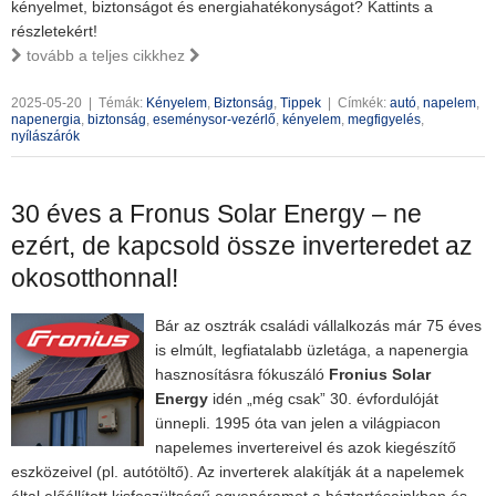
kényelmet, biztonságot és energiahatékonyságot? Kattints a
részletekért!
tovább a teljes cikkhez
2025-05-20
|
Témák:
Kényelem
,
Biztonság
,
Tippek
|
Címkék:
autó
,
napelem
,
napenergia
,
biztonság
,
eseménysor-vezérlő
,
kényelem
,
megfigyelés
,
nyílászárók
30 éves a Fronus Solar Energy – ne
ezért, de kapcsold össze inverteredet az
okosotthonnal!
Bár az osztrák családi vállalkozás már 75 éves
is elmúlt, legfiatalabb üzletága, a napenergia
hasznosításra fókuszáló
Fronius Solar
Energy
idén „még csak” 30. évfordulóját
ünnepli. 1995 óta van jelen a világpiacon
napelemes invertereivel és azok kiegészítő
eszközeivel (pl. autótöltő). Az inverterek alakítják át a napelemek