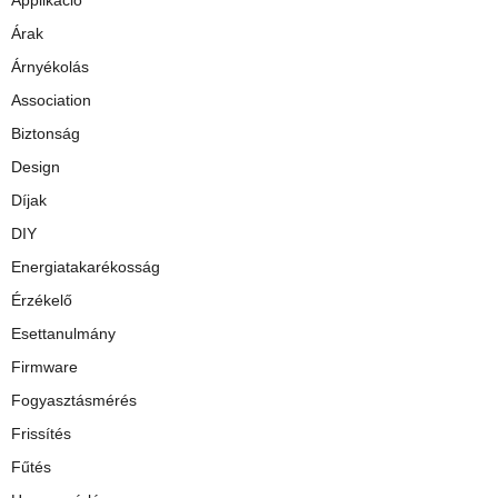
Applikáció
Árak
Árnyékolás
Association
Biztonság
Design
Díjak
DIY
Energiatakarékosság
Érzékelő
Esettanulmány
Firmware
Fogyasztásmérés
Frissítés
Fűtés