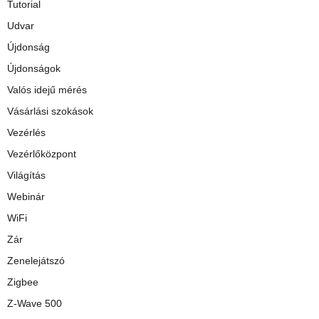
Tutorial
Udvar
Újdonság
Újdonságok
Valós idejű mérés
Vásárlási szokások
Vezérlés
Vezérlőközpont
Világítás
Webinár
WiFi
Zár
Zenelejátszó
Zigbee
Z-Wave 500