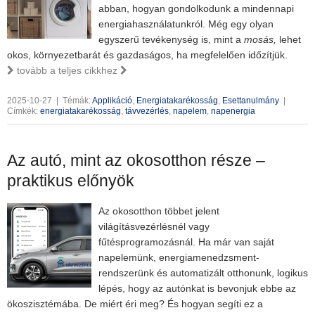
abban, hogyan gondolkodunk a mindennapi
energiahasználatunkról. Még egy olyan
egyszerű tevékenység is, mint a
mosás,
lehet
okos, környezetbarát és gazdaságos, ha megfelelően időzítjük.
tovább a teljes cikkhez
2025-10-27
|
Témák:
Applikáció
,
Energiatakarékosság
,
Esettanulmány
|
Címkék:
energiatakarékosság
,
távvezérlés
,
napelem
,
napenergia
Az autó, mint az okosotthon része –
praktikus előnyök
Az okosotthon többet jelent
világításvezérlésnél vagy
fűtésprogramozásnál. Ha már van saját
napelemünk, energiamenedzsment-
rendszerünk és automatizált otthonunk, logikus
lépés, hogy az autónkat is bevonjuk ebbe az
ökoszisztémába. De miért éri meg? És hogyan segíti ez a