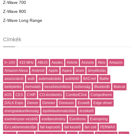
Z-Wave 700
Z-Wave 800
Z-Wave Long Range
Címkék
0–10V
433 MHz
ABUS
Aeotec
Airbnb
Airzone
Aliro
Amazon
Amazon Alexa
Android
Apple
Aqara
áram
árnyékolás
asszociáció
autó
automatizálás
autótöltő
BACnet
Ballie
beléptetés
bemutató
beszédszintézis
biztonság
Bluetooth
Bobcat
bOS
CES
CHIP
CO-érzékelés
ComfortClick
Computherm
DALK Expo
Denon
Dimmer
Donexon
Ecowitt
Edge driver
energiatakarékosság
épületautomatizálás
érzékelő
eseménysor-vezérlő
esettanulmány
Eurotronic
Everspring
Év Lakberendezője
fali kapcsoló
fali kezelő
fan coil
FERMAX