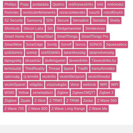
Phillips
Popp
postaláda
Qubino
redőnyvezérlés
relé
relémodul
Remotec
rendszámfelismerés
rezsicsökkentés
riasztó
robotfűnyíró
S2 Security
Samsung
SDK
Secure
Sensative
Sensibo
Shelly
Shortcuts
Silicon Labs
Siri
Sledgehammer
Slimdevices
Smart Home Hub
SmartStart
SmartThings
SmartThings Pro
SmartWise
SolarEdge
Somfy
Sonoff
Sonos
SONOS
Squeezebox
szálláshely
szelep
szellőztetés
takarékosság
talajnedvesség
tápegység
társasház
távfelügyelet
távvezérlés
Távvezérlés.hu
termosztát
ThirdReality
Thread
tippek
Tradfri
transzformátor
újdonság
új termék
vezérlés
vezérlőközpont
vezérlőmodul
vezérlőpanel
világítás
vízszivárgás
Voice
webinár
WiFi
WiFI
WS90
Yellow
zenelejátszó
Zigbee
Zigbee2MQTT
Zigbee 3
Ziigbee
Zipato
Z-Stick
Z-TRM3
Z-TRM6
Zvidar
Z-Wave 500
Z-Wave 700
Z-Wave 800
Z-Wave Long Range
Z-Wave.Me