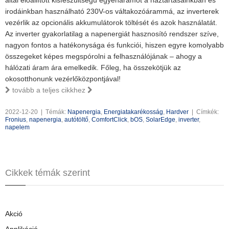
által előállított kisfeszültségű egyenáramot a háztartásainkban és
irodáinkban használható 230V-os váltakozóárammá, az inverterek
vezérlik az opcionális akkumulátorok töltését és azok használatát.
Az inverter gyakorlatilag a napenergiát hasznosító rendszer szíve,
nagyon fontos a hatékonysága és funkciói, hiszen egyre komolyabb
összegeket képes megspórolni a felhasználójának – ahogy a
hálózati áram ára emelkedik. Főleg, ha összekötjük az
okosotthonunk vezérlőközpontjával!
tovább a teljes cikkhez
2022-12-20
|
Témák:
Napenergia
,
Energiatakarékosság
,
Hardver
|
Címkék:
Fronius
,
napenergia
,
autótöltő
,
ComfortClick
,
bOS
,
SolarEdge
,
inverter
,
napelem
Cikkek témák szerint
Akció