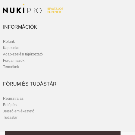
INFORMÁCIÓK
Rólunk
Kapcsolat
Adatkezelési tájékoztató
Forgalmazók
Termékek
FÓRUM ÉS TUDÁSTÁR
Regisztrálás
Belépés
Jelszó emlékeztető
Tudástár