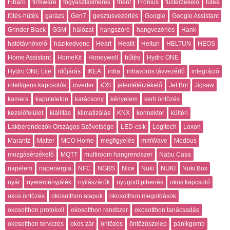
Fibaro
firmware
fogyasztásmérés
frient
Fronius
füstérzékelő
fűtés
fűtés-hűtés
garázs
Gen7
gesztusvezérlés
Google
Google Assistant
Grinder Black
GSM
hálózat
hangszóró
hangvezérlés
Hank
hatótávnövelő
házikedvenc
Heart
Heatit
Heltun
HELTUN
HEOS
Home Assistant
HomeKit
Honeywell
hűtés
Hydro ONE
Hydro ONE Lite
időjárás
IKEA
infra
infravörös távvezérlő
integráció
intelligens kapcsolók
inverter
iOS
jelenlétérzékelő
Jet Bot
Jigsaw
kamera
kaputelefon
karácsony
kényelem
kerti öntözés
kezelőfelület
kiállítás
klimatizálás
KNX
konnektor
kültéri
Lakberendezők Országos Szövetsége
LED-csík
Logitech
Loxon
Marantz
Matter
MCO Home
megfigyelés
mmWave
Modbus
mozgásérzékelő
MQTT
multiroom hangrendszer
Nabu Casa
napelem
napenergia
NFC
NGBS
Nice
Nuki
NUKI
Nuki Box
nyár
nyereményjáték
nyílászárók
nyugodt pihenés
okos kapcsoló
okos öntözés
okosotthon alapok
okosotthon megoldások
okosotthon protokoll
okosotthon rendszer
okosotthon tanácsadás
okosotthon tervezés
okos zár
öntözés
öntözőszelep
pánikgomb