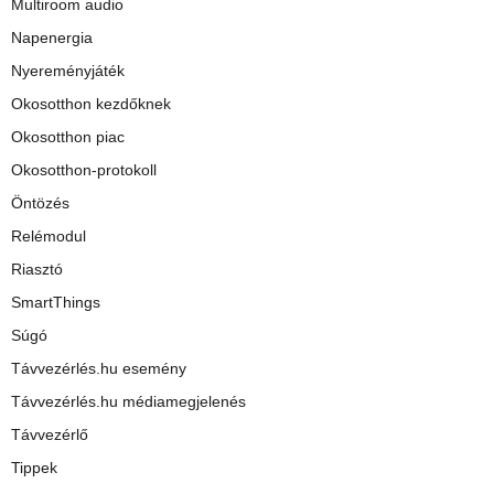
Multiroom audio
Napenergia
Nyereményjáték
Okosotthon kezdőknek
Okosotthon piac
Okosotthon-protokoll
Öntözés
Relémodul
Riasztó
SmartThings
Súgó
Távvezérlés.hu esemény
Távvezérlés.hu médiamegjelenés
Távvezérlő
Tippek