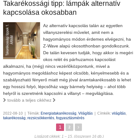
Takarékossági tipp: lámpák alternatív
kapcsolása okosabban
Az alternatív kapcsolás talán az egyetlen
villanyszerelési művelet, amit nem a
hagyományos módon érdemes elvégezni, ha
Z-Wave alapú okosotthonban gondolkozunk.
De talán kevesen tudják, hogy akkor is megéri
okos relét és párhuzamos kapcsolást
alkalmazni, ha (még) nincs vezérlőközpontunk, mivel a
hagyományos megoldáshoz képest olcsóbb, kényelmesebb és a
szabályozható fényerő miatt még jóval áramtakarékosabb is lehet
egy hosszú folyó, lépcsőház vagy bármely helyiség – ahol több
helyről is szeretnénk kapcsolni a villanyt – megvilágítása.
tovább a teljes cikkhez
2022-08-10
|
Témák:
Energiatakarékosság
,
Világítás
|
Címkék:
világítás
,
takarékosság
,
rezsicsökkentés
,
fogyasztásmérés
1
2
Listázott cikkek: 1 – 15. (összesen 16 db.)