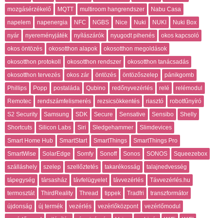
mozgásérzékelő
MQTT
multiroom hangrendszer
Nabu Casa
napelem
napenergia
NFC
NGBS
Nice
Nuki
NUKI
Nuki Box
nyár
nyereményjáték
nyílászárók
nyugodt pihenés
okos kapcsoló
okos öntözés
okosotthon alapok
okosotthon megoldások
okosotthon protokoll
okosotthon rendszer
okosotthon tanácsadás
okosotthon tervezés
okos zár
öntözés
öntözőszelep
pánikgomb
Phillips
Popp
postaláda
Qubino
redőnyvezérlés
relé
relémodul
Remotec
rendszámfelismerés
rezsicsökkentés
riasztó
robotfűnyíró
S2 Security
Samsung
SDK
Secure
Sensative
Sensibo
Shelly
Shortcuts
Silicon Labs
Siri
Sledgehammer
Slimdevices
Smart Home Hub
SmartStart
SmartThings
SmartThings Pro
SmartWise
SolarEdge
Somfy
Sonoff
Sonos
SONOS
Squeezebox
szálláshely
szelep
szellőztetés
takarékosság
talajnedvesség
tápegység
társasház
távfelügyelet
távvezérlés
Távvezérlés.hu
termosztát
ThirdReality
Thread
tippek
Tradfri
transzformátor
újdonság
új termék
vezérlés
vezérlőközpont
vezérlőmodul