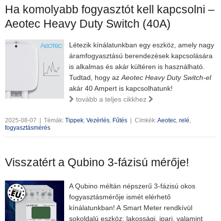
Ha komolyabb fogyasztót kell kapcsolni –
Aeotec Heavy Duty Switch (40A)
Létezik kínálatunkban egy eszköz, amely nagy
áramfogyasztású berendezések kapcsolására
is alkalmas és akár kültéren is használható.
Tudtad, hogy az
Aeotec Heavy Duty Switch-el
akár 40 Ampert is kapcsolhatunk!
tovább a teljes cikkhez
2025-08-07
|
Témák:
Tippek
,
Vezérlés
,
Fűtés
|
Címkék:
Aeotec
,
relé
,
fogyasztásmérés
Visszatért a Qubino 3-fázisú mérője!
A Qubino méltán népszerű 3-fázisú okos
fogyasztásmérője ismét elérhető
kínálatunkban! A Smart Meter rendkívül
sokoldalú eszköz; lakossági, ipari, valamint