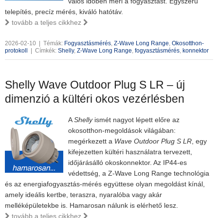
valós időben méri a fogyasztást. Egyszerű
telepítés, precíz mérés, kiváló hatótáv.
tovább a teljes cikkhez
2026-02-10
|
Témák:
Fogyasztásmérés
,
Z-Wave Long Range
,
Okosotthon-
protokoll
|
Címkék:
Shelly
,
Z-Wave Long Range
,
fogyasztásmérés
,
konnektor
Shelly Wave Outdoor Plug S LR – új
dimenzió a kültéri okos vezérlésben
A
Shelly
ismét nagyot lépett előre az
okosotthon-megoldások világában:
megérkezett a
Wave Outdoor Plug S LR
, egy
kifejezetten kültéri használatra tervezett,
időjárásálló okoskonnektor. Az IP44-es
védettség, a Z-Wave Long Range technológia
és az energiafogyasztás-mérés együttese olyan megoldást kínál,
amely ideális kertbe, teraszra, nyaralóba vagy akár
melléképületekbe is. Hamarosan nálunk is elérhető lesz.
tovább a teljes cikkhez