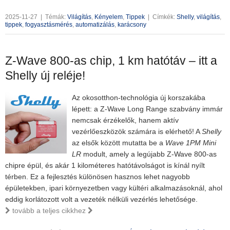
2025-11-27
|
Témák:
Világítás
,
Kényelem
,
Tippek
|
Címkék:
Shelly
,
világítás
,
tippek
,
fogyasztásmérés
,
automatizálás
,
karácsony
Z-Wave 800-as chip, 1 km hatótáv – itt a
Shelly új reléje!
Az okosotthon-technológia új korszakába
lépett: a Z-Wave Long Range szabvány immár
nemcsak érzékelők, hanem aktív
vezérlőeszközök számára is elérhető! A
Shelly
az elsők között mutatta be a
Wave 1PM Mini
LR
modult, amely a legújabb Z-Wave 800-as
chipre épül, és akár 1 kilométeres hatótávolságot is kínál nyílt
térben. Ez a fejlesztés különösen hasznos lehet nagyobb
épületekben, ipari környezetben vagy kültéri alkalmazásoknál, ahol
eddig korlátozott volt a vezeték nélküli vezérlés lehetősége.
tovább a teljes cikkhez