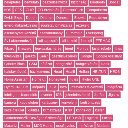
beléptetés
bemutató
beszédszintézis
biztonság
Bluetooth
Bobcat
bOS
CES
CHIP
CO-érzékelés
ComfortClick
Computherm
DALK Expo
Denon
Dimmer
Donexon
Ecowitt
Edge driver
energiatakarékosság
épületautomatizálás
érzékelő
eseménysor-vezérlő
esettanulmány
Eurotronic
Everspring
Év Lakberendezője
fali kapcsoló
fali kezelő
fan coil
FERMAX
Fibaro
firmware
fogyasztásmérés
frient
Fronius
füstérzékelő
fűtés
fűtés-hűtés
garázs
Gen7
gesztusvezérlés
Google
Google Assistant
Grinder Black
GSM
hálózat
hangszóró
hangvezérlés
Hank
hatótávnövelő
házikedvenc
Heart
Heatit
Heltun
HELTUN
HEOS
Home Assistant
HomeKit
Honeywell
hűtés
Hydro ONE
Hydro ONE Lite
időjárás
IKEA
infra
infravörös távvezérlő
integráció
intelligens kapcsolók
inverter
iOS
jelenlétérzékelő
Jet Bot
Jigsaw
kamera
kaputelefon
karácsony
kényelem
kerti öntözés
kezelőfelület
kiállítás
klimatizálás
KNX
konnektor
kültéri
Lakberendezők Országos Szövetsége
LED-csík
Logitech
Loxon
Marantz
Matter
MCO Home
megfigyelés
mmWave
Modbus