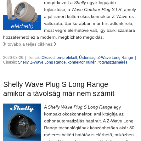
megérkezett a
Shelly
egyik legújabb
fejlesztése, a
Wave Outdoor Plug S LR
, amely
a jól ismert kültéri okos konnektor Z-Wave-es
változata. Bár korábban már hírt adtunk róla,
most végre elérhetővé vált, így bárki számára
hozzáférhető ez a modern, megbízható megoldás.
tovább a teljes cikkhez
2026-03-26
|
Témák:
Okosotthon-protokoll
,
Újdonság
,
Z-Wave Long Range
|
Címkék:
Shelly
,
Z-Wave Long Range
,
konnektor
,
kültéri
,
fogyasztásmérés
Shelly Wave Plug S Long Range –
amikor a távolság már nem számít
A
Shelly Wave Plug S Long Range
egy
kompakt okoskonnektor, ami kitágítja az
otthonautomatizálás határait. A Z-Wave Long
Range technológiának köszönhetően akár 80
méteres beltéri hatótáv is elérhető, miközben