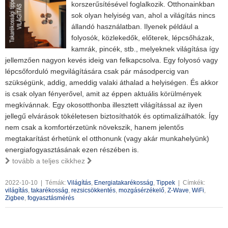
korszerűsítésével foglalkozik. Otthonainkban
sok olyan helyiség van, ahol a világítás nincs
állandó használatban. Ilyenek például a
folyosók, közlekedők, előterek, lépcsőházak,
kamrák, pincék, stb., melyeknek világítása így
jellemzően nagyon kevés ideig van felkapcsolva. Egy folyosó vagy
lépcsőforduló megvilágítására csak pár másodpercig van
szükségünk, addig, ameddig valaki áthalad a helyiségen. És akkor
is csak olyan fényerővel, amit az éppen aktuális körülmények
megkívánnak. Egy okosotthonba illesztett világítással az ilyen
jellegű elvárások tökéletesen biztosíthatók és optimalizálhatók. Így
nem csak a komfortérzetünk növekszik, hanem jelentős
megtakarítást érhetünk el otthonunk (vagy akár munkahelyünk)
energiafogyasztásának ezen részében is.
tovább a teljes cikkhez
2022-10-10
|
Témák:
Világítás
,
Energiatakarékosság
,
Tippek
|
Címkék:
világítás
,
takarékosság
,
rezsicsökkentés
,
mozgásérzékelő
,
Z-Wave
,
WiFi
,
Zigbee
,
fogyasztásmérés