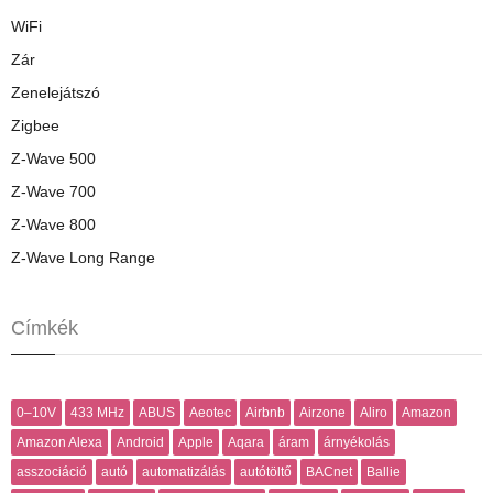
WiFi
Zár
Zenelejátszó
Zigbee
Z-Wave 500
Z-Wave 700
Z-Wave 800
Z-Wave Long Range
Címkék
0–10V
433 MHz
ABUS
Aeotec
Airbnb
Airzone
Aliro
Amazon
Amazon Alexa
Android
Apple
Aqara
áram
árnyékolás
asszociáció
autó
automatizálás
autótöltő
BACnet
Ballie