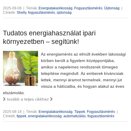
2025-09-08
|
Témák:
Energiatakarékosság
,
Fogyasztásmérés
,
Újdonság
|
Címkék:
Shelly
,
fogyasztásmérés
,
újdonság
Tudatos energiahasználat ipari
környezetben – segítünk!
Az energiamérés az elmúlt években lakossági
körben került a figyelem középpontjába,
amikor a napelemes rendszerek tömeges
telepítése megindult. Az emberek kíváncsiak
lettek, mennyi áramot termelnek, mennyi jut
vissza a hálózatba, és hogyan alakul az éves
elszámolás.
tovább a teljes cikkhez
2025-08-18
|
Témák:
Energiatakarékosság
,
Tippek
,
Fogyasztásmérés
|
Címkék:
tippek
,
energiatakarékosság
,
automatizálás
,
fogyasztásmérés