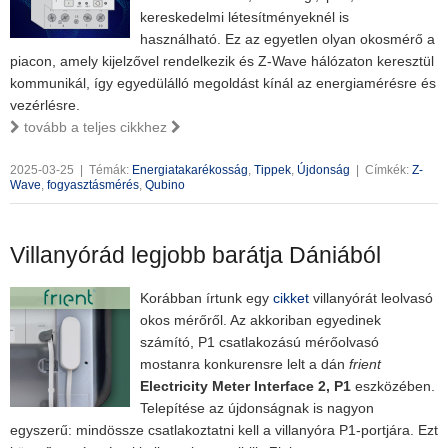
kereskedelmi létesítményeknél is
használható. Ez az egyetlen olyan okosmérő a
piacon, amely kijelzővel rendelkezik és Z-Wave hálózaton keresztül
kommunikál, így egyedülálló megoldást kínál az energiamérésre és
vezérlésre.
tovább a teljes cikkhez
2025-03-25
|
Témák:
Energiatakarékosság
,
Tippek
,
Újdonság
|
Címkék:
Z-
Wave
,
fogyasztásmérés
,
Qubino
Villanyórád legjobb barátja Dániából
Korábban írtunk egy
cikket
villanyórát leolvasó
okos mérőről. Az akkoriban egyedinek
számító, P1 csatlakozású mérőolvasó
mostanra konkurensre lelt a dán
frient
Electricity Meter Interface 2, P1
eszközében.
Telepítése az újdonságnak is nagyon
egyszerű: mindössze csatlakoztatni kell a villanyóra P1-portjára. Ezt