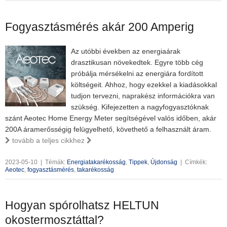
Fogyasztásmérés akár 200 Amperig
Az utóbbi években az energiaárak
drasztikusan növekedtek. Egyre több cég
próbálja mérsékelni az energiára fordított
költségeit. Ahhoz, hogy ezekkel a kiadásokkal
tudjon tervezni, naprakész információkra van
szükség. Kifejezetten a nagyfogyasztóknak
szánt Aeotec Home Energy Meter segítségével valós időben, akár
200A áramerősségig felügyelhető, követhető a felhasznált áram.
tovább a teljes cikkhez
2023-05-10
|
Témák:
Energiatakarékosság
,
Tippek
,
Újdonság
|
Címkék:
Aeotec
,
fogyasztásmérés
,
takarékosság
Hogyan spórolhatsz HELTUN
okostermosztáttal?