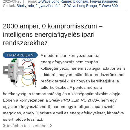
2025-09-25
|
Témák:
Z-Wave Long Range
,
Újdonság
,
Fogyasztásmérés
|
Címkék:
Shelly
,
relé
,
fogyasztásmérés
,
Z-Wave Long Range
,
Z-Wave 800
2000 amper, 0 kompromisszum –
intelligens energiafigyelés ipari
rendszerekhez
A modern ipari környezetben az
energiafogyasztás nem csupán
költségtényező, hanem stratégiai adatforrás is
– kiderül, hogyan működik a rendszerünk, hol
rejtőzik tartalék, és hogyan kerülhetjük el a
túlterheléseket. A pontos mérés a
hatékonyság, a fenntarthatóság és a költségoptimalizálás alapja.
Ebben a környezetben a
Shelly PRO 3EM RC 2000A
nem egy
egyszerű fogyasztásmérő, hanem egy intelligens, ipari szintű
megoldás, amely új szintre emeli az energiafelügyeletet, láthatóvá
és érthetővé teszi azt.
tovább a teljes cikkhez