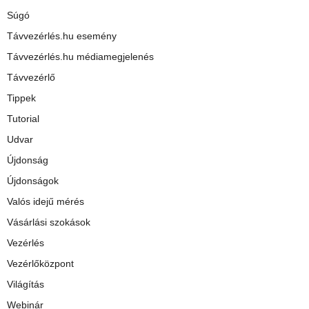
Súgó
Távvezérlés.hu esemény
Távvezérlés.hu médiamegjelenés
Távvezérlő
Tippek
Tutorial
Udvar
Újdonság
Újdonságok
Valós idejű mérés
Vásárlási szokások
Vezérlés
Vezérlőközpont
Világítás
Webinár