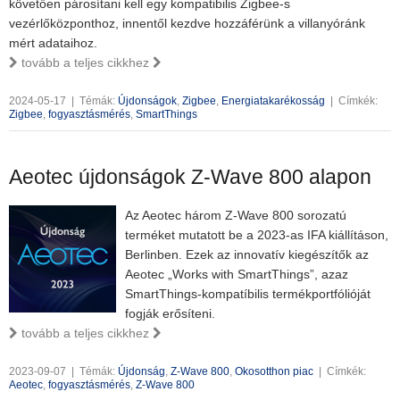
követően párosítani kell egy kompatibilis Zigbee-s
vezérlőközponthoz, innentől kezdve hozzáférünk a villanyóránk
mért adataihoz.
tovább a teljes cikkhez
2024-05-17
|
Témák:
Újdonságok
,
Zigbee
,
Energiatakarékosság
|
Címkék:
Zigbee
,
fogyasztásmérés
,
SmartThings
Aeotec újdonságok Z-Wave 800 alapon
Az Aeotec három Z-Wave 800 sorozatú
terméket mutatott be a 2023-as IFA kiállításon,
Berlinben. Ezek az innovatív kiegészítők az
Aeotec „Works with SmartThings”, azaz
SmartThings-kompatíbilis termékportfólióját
fogják erősíteni.
tovább a teljes cikkhez
2023-09-07
|
Témák:
Újdonság
,
Z-Wave 800
,
Okosotthon piac
|
Címkék:
Aeotec
,
fogyasztásmérés
,
Z-Wave 800