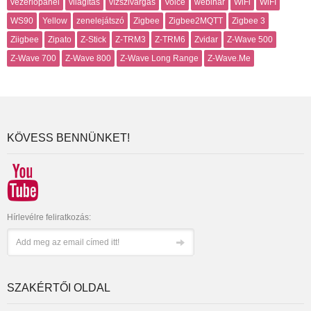
vezérlőpanel
világítás
vízszivárgás
Voice
webinár
WiFi
WiFI
WS90
Yellow
zenelejátszó
Zigbee
Zigbee2MQTT
Zigbee 3
Ziigbee
Zipato
Z-Stick
Z-TRM3
Z-TRM6
Zvidar
Z-Wave 500
Z-Wave 700
Z-Wave 800
Z-Wave Long Range
Z-Wave.Me
KÖVESS BENNÜNKET!
Hírlevélre feliratkozás:
SZAKÉRTŐI OLDAL