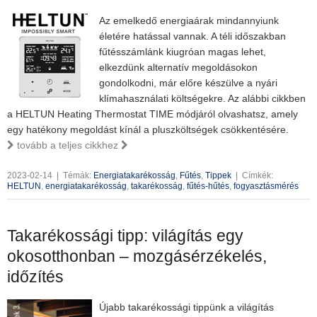
Az emelkedő energiaárak mindannyiunk
életére hatással vannak. A téli időszakban
fűtésszámlánk kiugróan magas lehet,
elkezdünk alternatív megoldásokon
gondolkodni, már előre készülve a nyári
klímahasználati költségekre. Az alábbi cikkben
a HELTUN Heating Thermostat TIME módjáról olvashatsz, amely
egy hatékony megoldást kínál a pluszköltségek csökkentésére.
tovább a teljes cikkhez
2023-02-14
|
Témák:
Energiatakarékosság
,
Fűtés
,
Tippek
|
Címkék:
HELTUN
,
energiatakarékosság
,
takarékosság
,
fűtés-hűtés
,
fogyasztásmérés
Takarékossági tipp: világítás egy
okosotthonban – mozgásérzékelés,
időzítés
Újabb takarékossági tippünk a világítás