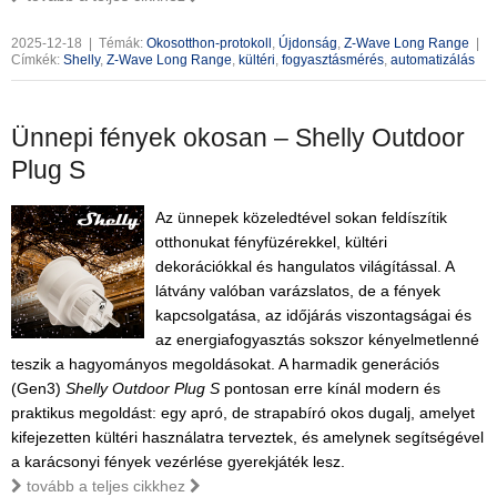
2025-12-18
|
Témák:
Okosotthon-protokoll
,
Újdonság
,
Z-Wave Long Range
|
Címkék:
Shelly
,
Z-Wave Long Range
,
kültéri
,
fogyasztásmérés
,
automatizálás
Ünnepi fények okosan – Shelly Outdoor
Plug S
Az ünnepek közeledtével sokan feldíszítik
otthonukat fényfüzérekkel, kültéri
dekorációkkal és hangulatos világítással. A
látvány valóban varázslatos, de a fények
kapcsolgatása, az időjárás viszontagságai és
az energiafogyasztás sokszor kényelmetlenné
teszik a hagyományos megoldásokat. A harmadik generációs
(Gen3)
Shelly Outdoor Plug S
pontosan erre kínál modern és
praktikus megoldást: egy apró, de strapabíró okos dugalj, amelyet
kifejezetten kültéri használatra terveztek, és amelynek segítségével
a karácsonyi fények vezérlése gyerekjáték lesz.
tovább a teljes cikkhez