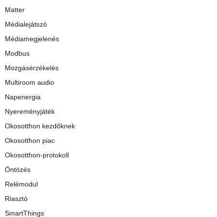
Matter
Médialejátszó
Médiamegjelenés
Modbus
Mozgásérzékelés
Multiroom audio
Napenergia
Nyereményjáték
Okosotthon kezdőknek
Okosotthon piac
Okosotthon-protokoll
Öntözés
Relémodul
Riasztó
SmartThings