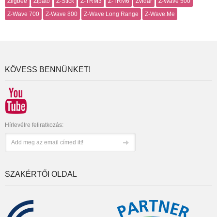
Ziigbee
Zipato
Z-Stick
Z-TRM3
Z-TRM6
Zvidar
Z-Wave 500
Z-Wave 700
Z-Wave 800
Z-Wave Long Range
Z-Wave.Me
KÖVESS BENNÜNKET!
Hírlevélre feliratkozás:
SZAKÉRTŐI OLDAL