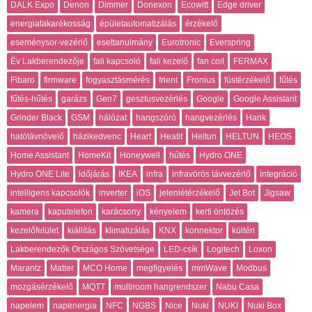
DALK Expo
Denon
Dimmer
Donexon
Ecowitt
Edge driver
energiatakarékosság
épületautomatizálás
érzékelő
eseménysor-vezérlő
esettanulmány
Eurotronic
Everspring
Év Lakberendezője
fali kapcsoló
fali kezelő
fan coil
FERMAX
Fibaro
firmware
fogyasztásmérés
frient
Fronius
füstérzékelő
fűtés
fűtés-hűtés
garázs
Gen7
gesztusvezérlés
Google
Google Assistant
Grinder Black
GSM
hálózat
hangszóró
hangvezérlés
Hank
hatótávnövelő
házikedvenc
Heart
Heatit
Heltun
HELTUN
HEOS
Home Assistant
HomeKit
Honeywell
hűtés
Hydro ONE
Hydro ONE Lite
időjárás
IKEA
infra
infravörös távvezérlő
integráció
intelligens kapcsolók
inverter
iOS
jelenlétérzékelő
Jet Bot
Jigsaw
kamera
kaputelefon
karácsony
kényelem
kerti öntözés
kezelőfelület
kiállítás
klimatizálás
KNX
konnektor
kültéri
Lakberendezők Országos Szövetsége
LED-csík
Logitech
Loxon
Marantz
Matter
MCO Home
megfigyelés
mmWave
Modbus
mozgásérzékelő
MQTT
multiroom hangrendszer
Nabu Casa
napelem
napenergia
NFC
NGBS
Nice
Nuki
NUKI
Nuki Box