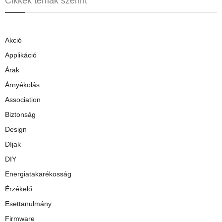
Cikkek témák szerint
Akció
Applikáció
Árak
Árnyékolás
Association
Biztonság
Design
Díjak
DIY
Energiatakarékosság
Érzékelő
Esettanulmány
Firmware