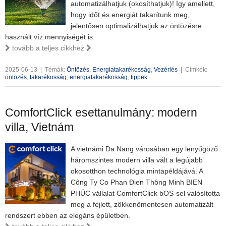
automatizálhatjuk (okosíthatjuk)! Így amellett,
hogy időt és energiát takarítunk meg,
jelentősen optimalizálhatjuk az öntözésre
használt víz mennyiségét is.
tovább a teljes cikkhez
2025-06-13
|
Témák:
Öntözés
,
Energiatakarékosság
,
Vezérlés
|
Címkék:
öntözés
,
takarékosság
,
energiatakarékosság
,
tippek
ComfortClick esettanulmány: modern
villa, Vietnám
A vietnámi Da Nang városában egy lenyűgöző
háromszintes modern villa vált a legújabb
okosotthon technológia mintapéldájává. A
Công Ty Co Phan Đien Thông Minh BIEN
PHÚC vállalat ComfortClick bOS-sel valósította
meg a fejlett, zökkenőmentesen automatizált
rendszert ebben az elegáns épületben.