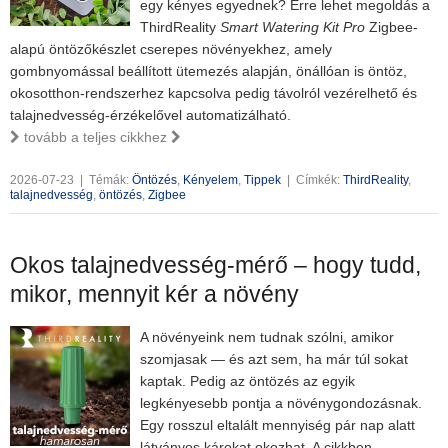
egy kényes egyednek? Erre lehet megoldás a
ThirdReality
Smart Watering Kit Pro
Zigbee-
alapú öntözőkészlet cserepes növényekhez, amely
gombnyomással beállított ütemezés alapján, önállóan is öntöz,
okosotthon-rendszerhez kapcsolva pedig távolról vezérelhető és
talajnedvesség-érzékelővel automatizálható.
tovább a teljes cikkhez
2026-07-23
|
Témák:
Öntözés
,
Kényelem
,
Tippek
|
Címkék:
ThirdReality
,
talajnedvesség
,
öntözés
,
Zigbee
Okos talajnedvesség-mérő – hogy tudd,
mikor, mennyit kér a növény
A növényeink nem tudnak szólni, amikor
szomjasak — és azt sem, ha már túl sokat
kaptak. Pedig az öntözés az egyik
legkényesebb pontja a növénygondozásnak.
Egy rosszul eltalált mennyiség pár nap alatt
látványos károkat okozhat. A cikkben