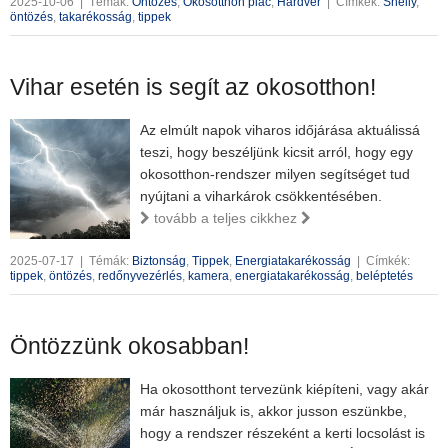
2025-10-06
|
Témák:
Öntözés
,
Okosotthon piac
,
Hardver
|
Címkék:
Shelly
,
öntözés
,
takarékosság
,
tippek
Vihar esetén is segít az okosotthon!
Az elmúlt napok viharos időjárása aktuálissá
teszi, hogy beszéljünk kicsit arról, hogy egy
okosotthon-rendszer milyen segítséget tud
nyújtani a viharkárok csökkentésében.
tovább a teljes cikkhez
2025-07-17
|
Témák:
Biztonság
,
Tippek
,
Energiatakarékosság
|
Címkék:
tippek
,
öntözés
,
redőnyvezérlés
,
kamera
,
energiatakarékosság
,
beléptetés
Öntözzünk okosabban!
Ha okosotthont tervezünk kiépíteni, vagy akár
már használjuk is, akkor jusson eszünkbe,
hogy a rendszer részeként a kerti locsolást is