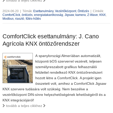
tovább a teljes cikkhez
2024-06-20
|
Témák:
Esettanulmány
,
Vezérlőközpont
,
Öntözés
|
Címkék:
ComfortClick
,
öntözés
,
energiatakarékosság
,
Jigsaw
,
kamera
,
Z-Wave
,
KNX
,
Modbus
,
riasztó
,
fűtés-hűtés
ComfortClick esettanulmány: J. Cano
Agrícola KNX öntözőrendszer
A
spanylországi Almeríában automatizált,
központi bOS szerverrel vezérelt, teljesen
személyreszabott grafikus felhasználói
felülettel rendelkező KNX öntözőrendszert
hozott létre a ComfortClick. A projekt igen
összetett volt, amihez a ComfortClick Jigsaw
KNX szervere tudására volt szükség. Nem beszélve a
vezérlőközpont DIN-sínre helyezhetőségének lehetőségéről és a
KNX integrációjáról!
tovább a teljes cikkhez