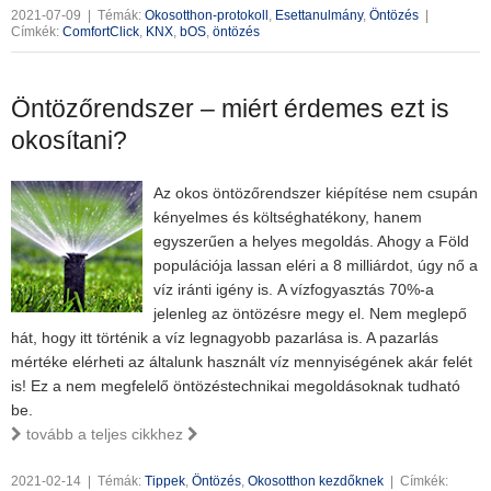
2021-07-09
|
Témák:
Okosotthon-protokoll
,
Esettanulmány
,
Öntözés
|
Címkék:
ComfortClick
,
KNX
,
bOS
,
öntözés
Öntözőrendszer – miért érdemes ezt is
okosítani?
Az okos öntözőrendszer kiépítése nem csupán
kényelmes és költséghatékony, hanem
egyszerűen a helyes megoldás. Ahogy a Föld
populációja lassan eléri a 8 milliárdot, úgy nő a
víz iránti igény is.
A vízfogyasztás 70%-a
jelenleg az öntözésre megy el. Nem meglepő
hát, hogy itt történik a víz legnagyobb pazarlása is. A pazarlás
mértéke elérheti az általunk használt víz mennyiségének akár felét
is! Ez a nem megfelelő öntözéstechnikai megoldásoknak tudható
be.
tovább a teljes cikkhez
2021-02-14
|
Témák:
Tippek
,
Öntözés
,
Okosotthon kezdőknek
|
Címkék: