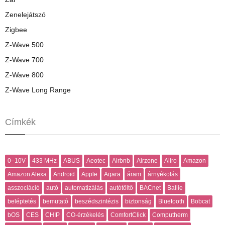
Zenelejátszó
Zigbee
Z-Wave 500
Z-Wave 700
Z-Wave 800
Z-Wave Long Range
Címkék
0–10V
433 MHz
ABUS
Aeotec
Airbnb
Airzone
Aliro
Amazon
Amazon Alexa
Android
Apple
Aqara
áram
árnyékolás
asszociáció
autó
automatizálás
autótöltő
BACnet
Ballie
beléptetés
bemutató
beszédszintézis
biztonság
Bluetooth
Bobcat
bOS
CES
CHIP
CO-érzékelés
ComfortClick
Computherm