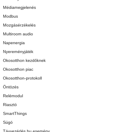
Médiamegjelenés
Modbus
Mozgásérzékelés
Multiroom audio
Napenergia
Nyereményjáték
Okosotthon kezdőknek
Okosotthon piac
Okosotthon-protokoll
Öntözés
Relémodul
Riasztó
SmartThings
Súgó
Távvezérlés.hu esemény