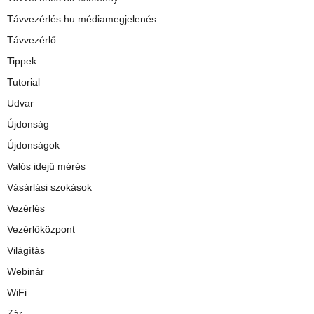
Távvezérlés.hu médiamegjelenés
Távvezérlő
Tippek
Tutorial
Udvar
Újdonság
Újdonságok
Valós idejű mérés
Vásárlási szokások
Vezérlés
Vezérlőközpont
Világítás
Webinár
WiFi
Zár