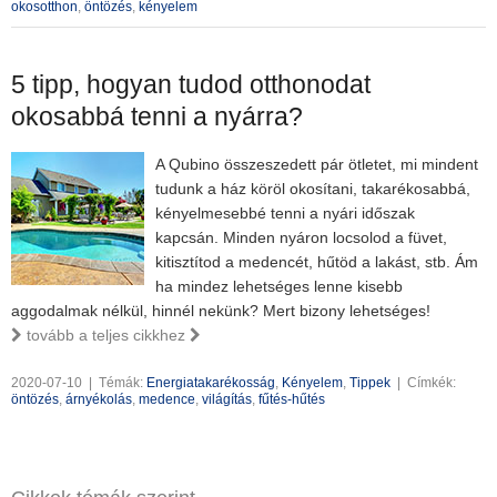
okosotthon
,
öntözés
,
kényelem
5 tipp, hogyan tudod otthonodat
okosabbá tenni a nyárra?
A Qubino összeszedett pár ötletet, mi mindent
tudunk a ház köröl okosítani, takarékosabbá,
kényelmesebbé tenni a nyári időszak
kapcsán. Minden nyáron locsolod a füvet,
kitisztítod a medencét, hűtöd a lakást, stb. Ám
ha mindez lehetséges lenne kisebb
aggodalmak nélkül, hinnél nekünk? Mert bizony lehetséges!
tovább a teljes cikkhez
2020-07-10
|
Témák:
Energiatakarékosság
,
Kényelem
,
Tippek
|
Címkék:
öntözés
,
árnyékolás
,
medence
,
világítás
,
fűtés-hűtés