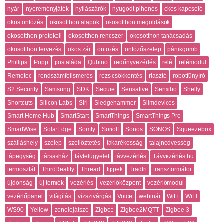
nyár
nyereményjáték
nyílászárók
nyugodt pihenés
okos kapcsoló
okos öntözés
okosotthon alapok
okosotthon megoldások
okosotthon protokoll
okosotthon rendszer
okosotthon tanácsadás
okosotthon tervezés
okos zár
öntözés
öntözőszelep
pánikgomb
Phillips
Popp
postaláda
Qubino
redőnyvezérlés
relé
relémodul
Remotec
rendszámfelismerés
rezsicsökkentés
riasztó
robotfűnyíró
S2 Security
Samsung
SDK
Secure
Sensative
Sensibo
Shelly
Shortcuts
Silicon Labs
Siri
Sledgehammer
Slimdevices
Smart Home Hub
SmartStart
SmartThings
SmartThings Pro
SmartWise
SolarEdge
Somfy
Sonoff
Sonos
SONOS
Squeezebox
szálláshely
szelep
szellőztetés
takarékosság
talajnedvesség
tápegység
társasház
távfelügyelet
távvezérlés
Távvezérlés.hu
termosztát
ThirdReality
Thread
tippek
Tradfri
transzformátor
újdonság
új termék
vezérlés
vezérlőközpont
vezérlőmodul
vezérlőpanel
világítás
vízszivárgás
Voice
webinár
WiFi
WiFI
WS90
Yellow
zenelejátszó
Zigbee
Zigbee2MQTT
Zigbee 3