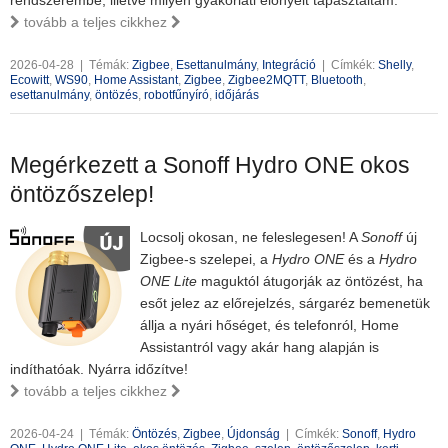
rendszerembe, illetve milyen gyakorlati előnyeit tapasztaltam.
tovább a teljes cikkhez
2026-04-28
|
Témák:
Zigbee
,
Esettanulmány
,
Integráció
|
Címkék:
Shelly
,
Ecowitt
,
WS90
,
Home Assistant
,
Zigbee
,
Zigbee2MQTT
,
Bluetooth
,
esettanulmány
,
öntözés
,
robotfűnyíró
,
időjárás
Megérkezett a Sonoff Hydro ONE okos
öntözőszelep!
Locsolj okosan, ne feleslegesen! A
Sonoff
új
Zigbee-s szelepei, a
Hydro ONE
és a
Hydro
ONE Lite
maguktól átugorják az öntözést, ha
esőt jelez az előrejelzés, sárgaréz bemenetük
állja a nyári hőséget, és telefonról, Home
Assistantról vagy akár hang alapján is
indíthatóak. Nyárra időzítve!
tovább a teljes cikkhez
2026-04-24
|
Témák:
Öntözés
,
Zigbee
,
Újdonság
|
Címkék:
Sonoff
,
Hydro