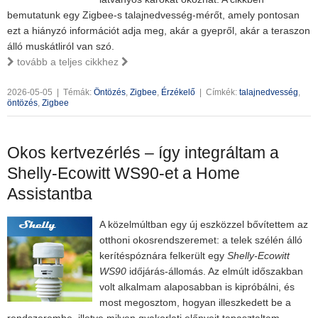
bemutatunk egy Zigbee-s talajnedvesség-mérőt, amely pontosan
ezt a hiányzó információt adja meg, akár a gyepről, akár a teraszon
álló muskátliról van szó.
tovább a teljes cikkhez
2026-05-05
|
Témák:
Öntözés
,
Zigbee
,
Érzékelő
|
Címkék:
talajnedvesség
,
öntözés
,
Zigbee
Okos kertvezérlés – így integráltam a
Shelly-Ecowitt WS90-et a Home
Assistantba
A közelmúltban egy új eszközzel bővítettem az
otthoni okosrendszeremet: a telek szélén álló
kerítéspóznára felkerült egy
Shelly-Ecowitt
WS90
időjárás-állomás. Az elmúlt időszakban
volt alkalmam alaposabban is kipróbálni, és
most megosztom, hogyan illeszkedett be a