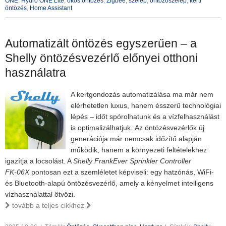
ONE
,
Hydro ONE Lite
,
okos öntözés
,
Zigbee
,
szelep
,
öntözőszelep
,
kerti
öntözés
,
Home Assistant
Automatizált öntözés egyszerűen – a
Shelly öntözésvezérlő előnyei otthoni
használatra
A kertgondozás automatizálása ma már nem
elérhetetlen luxus, hanem ésszerű technológiai
lépés – időt spórolhatunk és a vízfelhasználást
is optimalizálhatjuk. Az öntözésvezérlők új
generációja már nemcsak időzítő alapján
működik, hanem a környezeti feltételekhez
igazítja a locsolást. A
Shelly FrankEver Sprinkler Controller
FK‑06X
pontosan ezt a szemléletet képviseli: egy hatzónás, WiFi-
és Bluetooth-alapú öntözésvezérlő, amely a kényelmet intelligens
vízhasználattal ötvözi.
tovább a teljes cikkhez