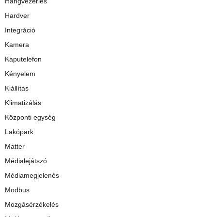
Hangvezérlés
Hardver
Integráció
Kamera
Kaputelefon
Kényelem
Kiállítás
Klimatizálás
Központi egység
Lakópark
Matter
Médialejátszó
Médiamegjelenés
Modbus
Mozgásérzékelés