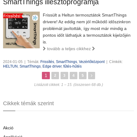
SmartThings illesztőprogramja
Frissült a Heltun termosztátok SmartThings
drivere! Az eddig nem jól működő időszinkron
problémát javították, így most már mindig a
pontos időt láthatjuk a termosztátok kijelzőjén
is.
tovább a teljes cikkhez
2024-01-05
|
Témák:
Frissítés
,
SmartThings
,
Vezérlőközpont
|
Címkék:
HELTUN
,
SmartThings
,
Edge driver
,
fűtés-hűtés
1
2
3
4
5
Listázott cikkek: 1 – 15. (összesen 68 db.)
Cikkek témák szerint
Akció