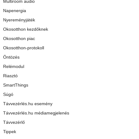
Multiroom audio
Napenergia
Nyereményjáték
Okosotthon kezdőknek
Okosotthon piac
Okosotthon-protokoll
Öntözés
Relémodul
Riasztó
SmartThings
Súgó
Távvezérlés.hu esemény
Távvezérlés.hu médiamegjelenés
Távvezérlő
Tippek