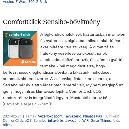
Aeotec
,
Z-Wave 700
,
Z-Stick
ComfortClick Sensibo-bővítmény
A légkondícionálók sok háztartásban már télen
és nyáron is szolgálatban állnak, akár fűtésre,
akár hűtésre van szükség. A klimatizálás
hatékony vezérlése az okosotthonok
alapfeladatai közé tartozik, és számos gyártó
terméke kínál megoldást arra, hogy
beilleszthessük légkondicionálóinkat a lakásunk működését
automatizáló rendszerbe. A viszonylag fiatal izraeli márka, a
Sensibo
pár év alatt világszinten ismerté vált, így nem meglepő az
igény, hogy infrás klímavezérlőjük a ComfortClick bOS
rendszeréhez is integrálható legyen. Mostantól már az is!
tovább a teljes cikkhez
2024-02-27
|
Témák:
Vezérlőközpont
,
Távvezérlő
,
Klimatizálás
|
Címkék:
ComfortClick
,
bOS
,
Sensibo
,
infravörös távvezérlő
,
WiFi
,
SmartThings
,
fűtés-
hűtés