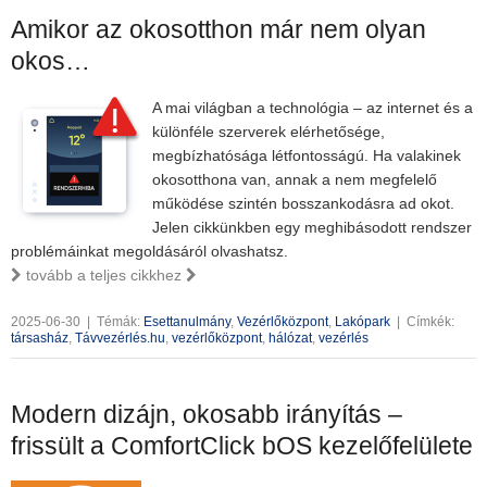
Amikor az okosotthon már nem olyan
okos…
A mai világban a technológia – az internet és a
különféle szerverek elérhetősége,
megbízhatósága létfontosságú. Ha valakinek
okosotthona van, annak a nem megfelelő
működése szintén bosszankodásra ad okot.
Jelen cikkünkben egy meghibásodott rendszer
problémáinkat megoldásáról olvashatsz.
tovább a teljes cikkhez
2025-06-30
|
Témák:
Esettanulmány
,
Vezérlőközpont
,
Lakópark
|
Címkék:
társasház
,
Távvezérlés.hu
,
vezérlőközpont
,
hálózat
,
vezérlés
Modern dizájn, okosabb irányítás –
frissült a ComfortClick bOS kezelőfelülete