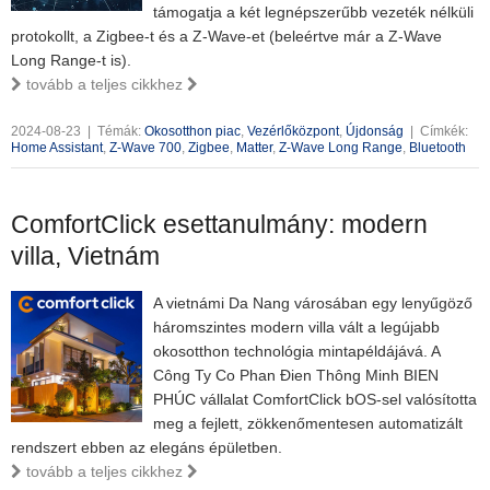
támogatja a két legnépszerűbb vezeték nélküli
protokollt, a Zigbee-t és a Z-Wave-et (beleértve már a Z-Wave
Long Range-t is).
tovább a teljes cikkhez
2024-08-23
|
Témák:
Okosotthon piac
,
Vezérlőközpont
,
Újdonság
|
Címkék:
Home Assistant
,
Z-Wave 700
,
Zigbee
,
Matter
,
Z-Wave Long Range
,
Bluetooth
ComfortClick esettanulmány: modern
villa, Vietnám
A vietnámi Da Nang városában egy lenyűgöző
háromszintes modern villa vált a legújabb
okosotthon technológia mintapéldájává. A
Công Ty Co Phan Đien Thông Minh BIEN
PHÚC vállalat ComfortClick bOS-sel valósította
meg a fejlett, zökkenőmentesen automatizált
rendszert ebben az elegáns épületben.
tovább a teljes cikkhez