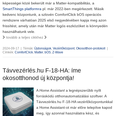
képességei közé bekerült már a Matter-kompatibilitás, a
SmartThings platformra
pl. már 2022-ben megérkezett. Másik
kedvenc központunk, a szlovén ComfortClick bOS operációs
rendszere várhatóan 2025 első negyedévében kapja meg azon
frissítést, amely után már Matter logós eszközöket is könnyedén
használhatunk vele.
tovább a teljes cikkhez
2024-09-17
|
Témák:
Újdonságok
,
Vezérlőközpont
,
Okosotthon-protokoll
|
Címkék:
ComfortClick
,
Matter
,
bOS
,
Z-Wave
Távvezérlés.hu F-18-HA: íme
okosotthonod új központja!
A
Home Assistant
a legnépszerűbb nyílt
forráskódú otthonautomatizálási szoftver. A
Távvezérlés.hu F-18-HA vezérlőközpontunkkal
a Home Assistant-ot már előre telepítve kapod
meg, így azonnal használatra kész, és