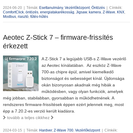
2024-06-20
|
Témák:
Esettanulmány
,
Vezérlőközpont
,
Öntözés
|
Címkék:
ComfortClick
,
öntözés
,
energiatakarékosság
,
Jigsaw
,
kamera
,
Z-Wave
,
KNX
,
Modbus
,
riasztó
,
fűtés-hűtés
Aeotec Z-Stick 7 – firmware-frissítés
érkezett
A Z-Stick 7 a legújabb USB-s Z-Wave vezérlő
az Aeotec kínálatában. Az eszköz Z-Wave
700-as chipre épül, amivel kiemelkedő
biztonságot és sebességet kínál. Újdonsága
okán bizonyosan akadnak még hibák a
működésben, vagy olyan funkciók, amelyek
még jobban, stabilabban, gyorsabban is működhetnének. A
rendszeres firmware-frissítések éppen ezért jelennek meg, most
épp a 7.20.2-es verzió került kiadásra.
tovább a teljes cikkhez
2024-03-15
|
Témák:
Hardver
,
Z-Wave 700
,
Vezérlőközpont
|
Címkék: