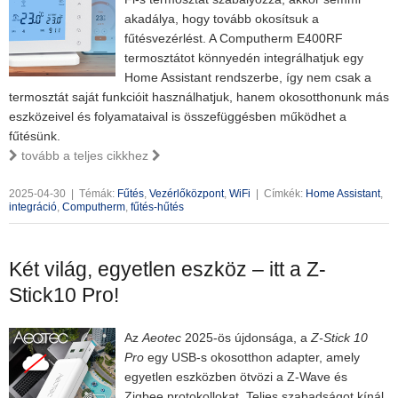
akadálya, hogy tovább okosítsuk a
fűtésvezérlést. A Computherm E400RF
termosztátot könnyedén integrálhatjuk egy
Home Assistant rendszerbe, így nem csak a
termosztát saját funkcióit használhatjuk, hanem okosotthonunk más
eszközeivel és folyamataival is összefüggésben működhet a
fűtésünk.
tovább a teljes cikkhez
2025-04-30
|
Témák:
Fűtés
,
Vezérlőközpont
,
WiFi
|
Címkék:
Home Assistant
,
integráció
,
Computherm
,
fűtés-hűtés
Két világ, egyetlen eszköz – itt a Z-
Stick10 Pro!
Az
Aeotec
2025-ös újdonsága, a
Z-Stick 10
Pro
egy USB-s okosotthon adapter, amely
egyetlen eszközben ötvözi a Z-Wave és
Zigbee protokollokat. Teljes szabadságot kínál