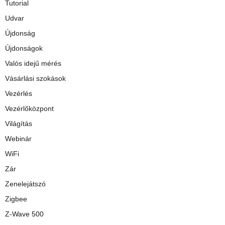
Tutorial
Udvar
Újdonság
Újdonságok
Valós idejű mérés
Vásárlási szokások
Vezérlés
Vezérlőközpont
Világítás
Webinár
WiFi
Zár
Zenelejátszó
Zigbee
Z-Wave 500