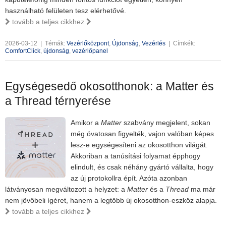
használható felületen tesz elérhetővé.
tovább a teljes cikkhez
2026-03-12
|
Témák:
Vezérlőközpont
,
Újdonság
,
Vezérlés
|
Címkék:
ComfortClick
,
újdonság
,
vezérlőpanel
Egységesedő okosotthonok: a Matter és
a Thread térnyerése
Amikor a
Matter
szabvány megjelent, sokan
még óvatosan figyelték, vajon valóban képes
lesz‑e egységesíteni az okosotthon világát.
Akkoriban a tanúsítási folyamat épphogy
elindult, és csak néhány gyártó vállalta, hogy
az új protokollra épít. Azóta azonban
látványosan megváltozott a helyzet: a
Matter
és a
Thread
ma már
nem jövőbeli ígéret, hanem a legtöbb új okosotthon‑eszköz alapja.
tovább a teljes cikkhez