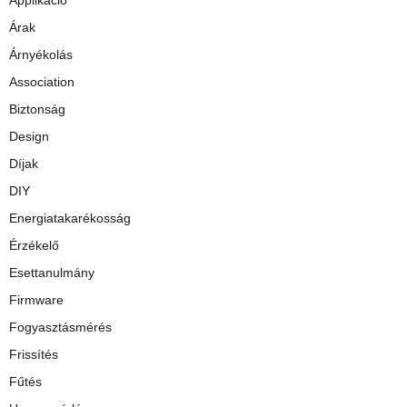
Applikáció
Árak
Árnyékolás
Association
Biztonság
Design
Díjak
DIY
Energiatakarékosság
Érzékelő
Esettanulmány
Firmware
Fogyasztásmérés
Frissítés
Fűtés