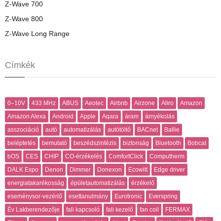
Z-Wave 700
Z-Wave 800
Z-Wave Long Range
Címkék
0–10V
433 MHz
ABUS
Aeotec
Airbnb
Airzone
Aliro
Amazon
Amazon Alexa
Android
Apple
Aqara
áram
árnyékolás
asszociáció
autó
automatizálás
autótöltő
BACnet
Ballie
beléptetés
bemutató
beszédszintézis
biztonság
Bluetooth
Bobcat
bOS
CES
CHIP
CO-érzékelés
ComfortClick
Computherm
DALK Expo
Denon
Dimmer
Donexon
Ecowitt
Edge driver
energiatakarékosság
épületautomatizálás
érzékelő
eseménysor-vezérlő
esettanulmány
Eurotronic
Everspring
Év Lakberendezője
fali kapcsoló
fali kezelő
fan coil
FERMAX