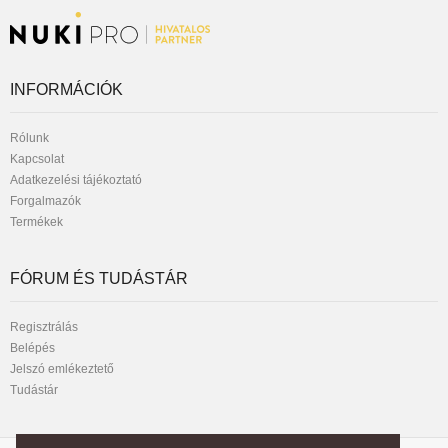
INFORMÁCIÓK
Rólunk
Kapcsolat
Adatkezelési tájékoztató
Forgalmazók
Termékek
FÓRUM ÉS TUDÁSTÁR
Regisztrálás
Belépés
Jelszó emlékeztető
Tudástár