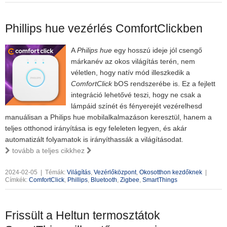
Phillips hue vezérlés ComfortClickben
A
Philips hue
egy hosszú ideje jól csengő
márkanév az okos világítás terén, nem
véletlen, hogy natív mód illeszkedik a
ComfortClick
bOS rendszerébe is. Ez a fejlett
integráció lehetővé teszi, hogy ne csak a
lámpáid színét és fényerejét vezérelhesd
manuálisan a Philips hue mobilalkalmazáson keresztül, hanem a
teljes otthonod irányítása is egy feleleten legyen, és akár
automatizált folyamatok is irányíthassák a világításodat.
tovább a teljes cikkhez
2024-02-05
|
Témák:
Világítás
,
Vezérlőközpont
,
Okosotthon kezdőknek
|
Címkék:
ComfortClick
,
Phillips
,
Bluetooth
,
Zigbee
,
SmartThings
Frissült a Heltun termosztátok