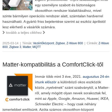
egy személyre szabott és biztonságos
okosotthon rendszer kialakításához, mivel
szinte bármilyen operációs rendszer alatt, számtalan hardverrel
használható. A gyártó friss bejelentése szerint az eszköz áprilistól
lesz elérhető a vásárlók számára.
tovább a teljes cikkhez
2025-03-14
|
Témák:
Vezérlőközpont
,
Zigbee
,
Z-Wave 800
|
Címkék:
Z-Wave
800
,
Zigbee 3
,
Matter
,
MQTT
Matter-kompatibilitás a ComfortClick-től
Immár több mint 3 éve, 2021.
augusztus 24-én
írtunk először
a különböző okos eszközök
közös „nyelvének” szánt szabványtól, a Matter-
ről, amely mögött olyan nevek sorakoztak fel,
mint az
Apple, Google, Amazon, Huawei, IKEA,
Schneider Electric
– hogy csak néhány
ismertebbet említsünk. Azóta számos okosotthon-központ