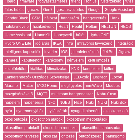
Fibaro
firmware
fogyasztásmérés
frient
Fronius
füstérzékelő
fűtés
fűtés-hűtés
garázs
Gen7
gesztusvezérlés
Google
Google Assistant
Grinder Black
GSM
hálózat
hangszóró
hangvezérlés
Hank
hatótávnövelő
házikedvenc
Heart
Heatit
Heltun
HELTUN
HEOS
Home Assistant
HomeKit
Honeywell
hűtés
Hydro ONE
Hydro ONE Lite
időjárás
IKEA
infra
infravörös távvezérlő
integráció
intelligens kapcsolók
inverter
iOS
jelenlétérzékelő
Jet Bot
Jigsaw
kamera
kaputelefon
karácsony
kényelem
kerti öntözés
kezelőfelület
kiállítás
klimatizálás
KNX
konnektor
kültéri
Lakberendezők Országos Szövetsége
LED-csík
Logitech
Loxon
Marantz
Matter
MCO Home
megfigyelés
mmWave
Modbus
mozgásérzékelő
MQTT
multiroom hangrendszer
Nabu Casa
napelem
napenergia
NFC
NGBS
Nice
Nuki
NUKI
Nuki Box
nyár
nyereményjáték
nyílászárók
nyugodt pihenés
okos kapcsoló
okos öntözés
okosotthon alapok
okosotthon megoldások
okosotthon protokoll
okosotthon rendszer
okosotthon tanácsadás
okosotthon tervezés
okos zár
öntözés
öntözőszelep
pánikgomb