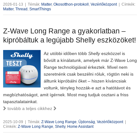
2026-01-13
|
Témák:
Matter
,
Okosotthon-protokoll
,
Vezérlőközpont
|
Címkék:
Matter
,
Thread
,
SmartThings
Z-Wave Long Range a gyakorlatban –
kipróbáltuk a legújabb Shelly eszközöket!
Az utóbbi időben több
Shelly
eszközzel is
bővült a kínálatunk, amelyek már Z-Wave Long
Range technológiával érkeztek. Mivel nem
szeretnénk csak beszélni róluk, rögtön neki is
álltunk kipróbálni őket – hiszen kíváncsiak
voltunk, tényleg hozzák-e azt a hatótávot és
megbízhatóságot, amit ígérnek. Most meg tudjuk osztani a friss
tapasztalatainkat.
tovább a teljes cikkhez
2025-10-09
|
Témák:
Z-Wave Long Range
,
Újdonság
,
Vezérlőközpont
|
Címkék:
Z-Wave Long Range
,
Shelly
,
Home Assistant