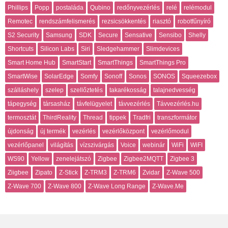
Phillips
Popp
postaláda
Qubino
redőnyvezérlés
relé
relémodul
Remotec
rendszámfelismerés
rezsicsökkentés
riasztó
robotfűnyíró
S2 Security
Samsung
SDK
Secure
Sensative
Sensibo
Shelly
Shortcuts
Silicon Labs
Siri
Sledgehammer
Slimdevices
Smart Home Hub
SmartStart
SmartThings
SmartThings Pro
SmartWise
SolarEdge
Somfy
Sonoff
Sonos
SONOS
Squeezebox
szálláshely
szelep
szellőztetés
takarékosság
talajnedvesség
tápegység
társasház
távfelügyelet
távvezérlés
Távvezérlés.hu
termosztát
ThirdReality
Thread
tippek
Tradfri
transzformátor
újdonság
új termék
vezérlés
vezérlőközpont
vezérlőmodul
vezérlőpanel
világítás
vízszivárgás
Voice
webinár
WiFi
WiFI
WS90
Yellow
zenelejátszó
Zigbee
Zigbee2MQTT
Zigbee 3
Ziigbee
Zipato
Z-Stick
Z-TRM3
Z-TRM6
Zvidar
Z-Wave 500
Z-Wave 700
Z-Wave 800
Z-Wave Long Range
Z-Wave.Me