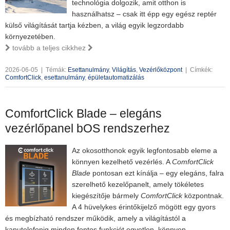
technológia dolgozik, amit otthon is
használhatsz – csak itt épp egy egész reptér
külső világítását tartja kézben, a világ egyik legzordabb
környezetében.
tovább a teljes cikkhez
2026-06-05
|
Témák:
Esettanulmány
,
Világítás
,
Vezérlőközpont
|
Címkék:
ComfortClick
,
esettanulmány
,
épületautomatizálás
ComfortClick Blade – elegáns
vezérlőpanel bOS rendszerhez
Az okosotthonok egyik legfontosabb eleme a
könnyen kezelhető vezérlés. A
ComfortClick
Blade
pontosan ezt kínálja – egy elegáns, falra
szerelhető kezelőpanelt, amely tökéletes
kiegészítője bármely
ComfortClick
központnak.
A 4 hüvelykes érintőkijelző mögött egy gyors
és megbízható rendszer működik, amely a világítástól a
kaputelefonig minden fontos funkciót egyetlen, könnyen