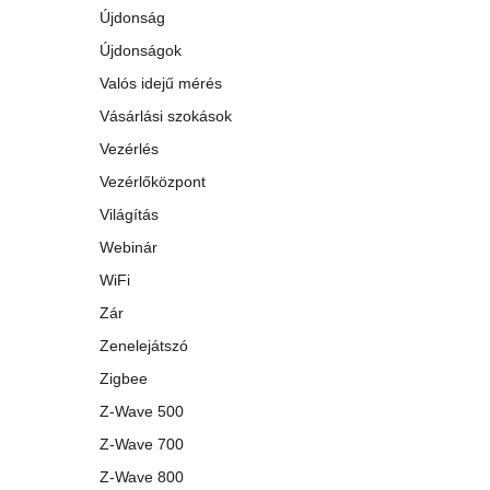
Újdonság
Újdonságok
Valós idejű mérés
Vásárlási szokások
Vezérlés
Vezérlőközpont
Világítás
Webinár
WiFi
Zár
Zenelejátszó
Zigbee
Z-Wave 500
Z-Wave 700
Z-Wave 800