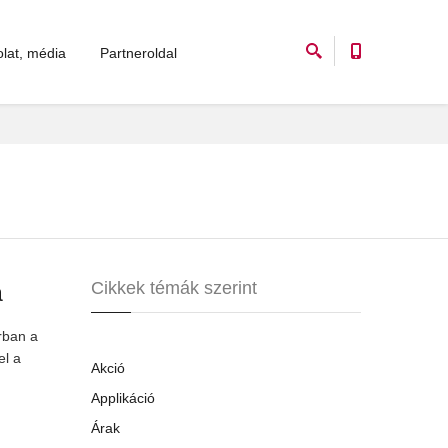
lat, média
Partneroldal
Cikkek témák szerint
a
orban a
el a
Akció
Applikáció
Árak