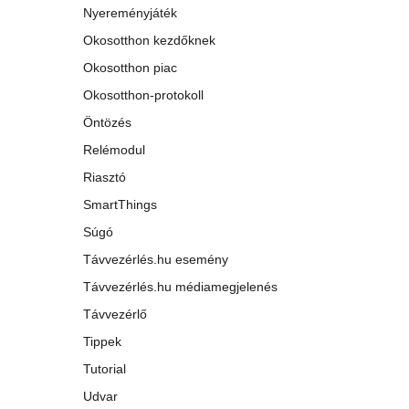
Nyereményjáték
Okosotthon kezdőknek
Okosotthon piac
Okosotthon-protokoll
Öntözés
Relémodul
Riasztó
SmartThings
Súgó
Távvezérlés.hu esemény
Távvezérlés.hu médiamegjelenés
Távvezérlő
Tippek
Tutorial
Udvar