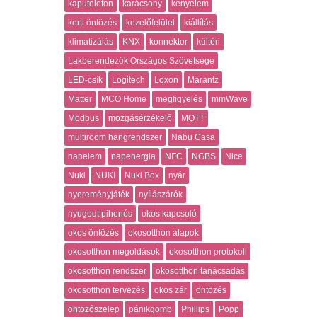
kaputelefon
karácsony
kényelem
kerti öntözés
kezelőfelület
kiállítás
klimatizálás
KNX
konnektor
kültéri
Lakberendezők Országos Szövetsége
LED-csík
Logitech
Loxon
Marantz
Matter
MCO Home
megfigyelés
mmWave
Modbus
mozgásérzékelő
MQTT
multiroom hangrendszer
Nabu Casa
napelem
napenergia
NFC
NGBS
Nice
Nuki
NUKI
Nuki Box
nyár
nyereményjáték
nyílászárók
nyugodt pihenés
okos kapcsoló
okos öntözés
okosotthon alapok
okosotthon megoldások
okosotthon protokoll
okosotthon rendszer
okosotthon tanácsadás
okosotthon tervezés
okos zár
öntözés
öntözőszelep
pánikgomb
Phillips
Popp