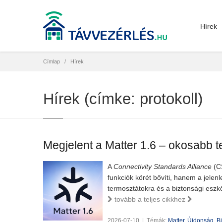
Hírek
Címlap
Hírek
Hírek (címke: protokoll)
Megjelent a Matter 1.6 – okosabb te
A
Connectivity Standards Alliance
(CS
funkciók körét bővíti, hanem a jelen
termosztátokra és a biztonsági eszk
tovább a teljes cikkhez
2026-07-10
|
Témák:
Matter
,
Újdonság
,
B