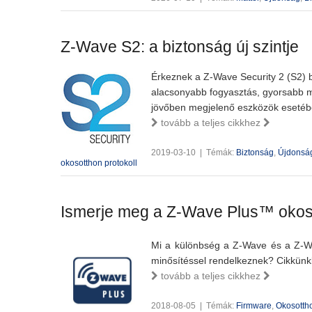
Z-Wave S2: a biztonság új szintje
Érkeznek a Z-Wave Security 2 (S2) b
alacsonyabb fogyasztás, gyorsabb mű
jövőben megjelenő eszközök esetéb
tovább a teljes cikkhez
2019-03-10
|
Témák:
Biztonság
,
Újdonsá
okosotthon protokoll
Ismerje meg a Z-Wave Plus™ okoso
Mi a különbség a Z-Wave és a Z-Wa
minősítéssel rendelkeznek? Cikkünkbe
tovább a teljes cikkhez
2018-08-05
|
Témák:
Firmware
,
Okosottho