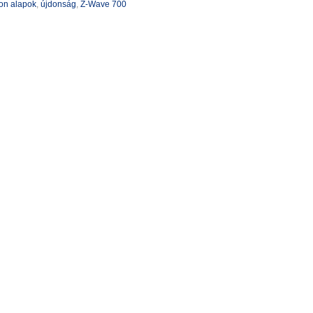
on alapok
,
újdonság
,
Z-Wave 700