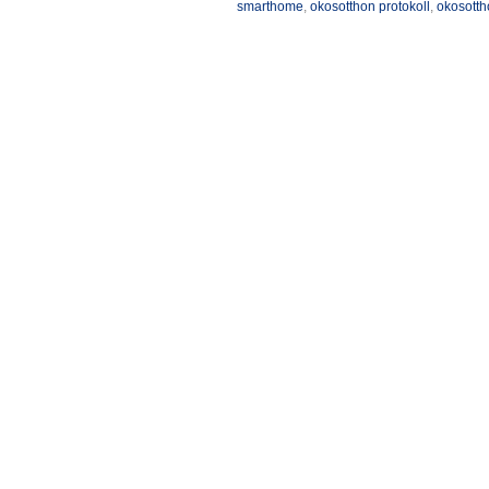
smarthome
,
okosotthon protokoll
,
okosotth