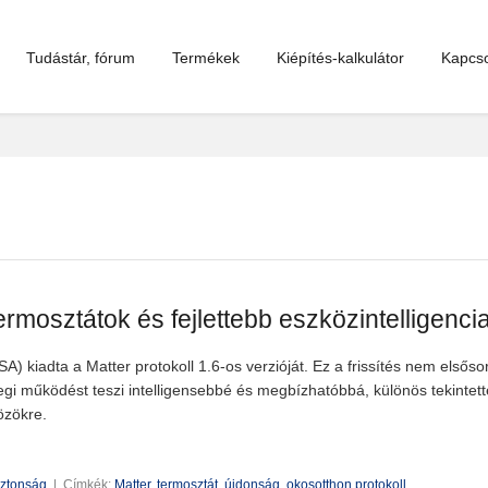
Tudástár, fórum
Termékek
Kiépítés-kalkulátor
Kapcso
rmosztátok és fejlettebb eszközintelligenci
A) kiadta a Matter protokoll 1.6-os verzióját. Ez a frissítés nem elsős
legi működést teszi intelligensebbé és megbízhatóbbá, különös tekintett
özökre.
iztonság
|
Címkék:
Matter
,
termosztát
,
újdonság
,
okosotthon protokoll