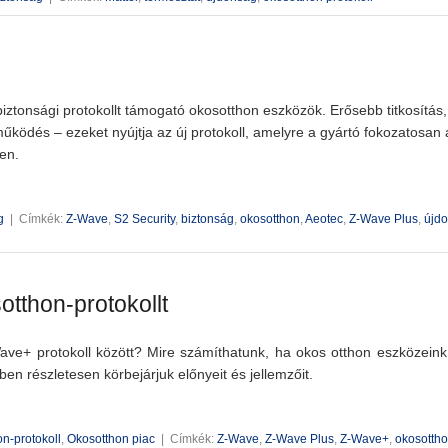
iztonsági protokollt támogató okosotthon eszközök. Erősebb titkosítás,
ködés – ezeket nyújtja az új protokoll, amelyre a gyártó fokozatosan á
en.
g
|
Címkék:
Z-Wave
,
S2 Security
,
biztonság
,
okosotthon
,
Aeotec
,
Z-Wave Plus
,
újd
tthon-protokollt
ve+ protokoll között? Mire számíthatunk, ha okos otthon eszközein
n részletesen körbejárjuk előnyeit és jellemzőit.
n-protokoll
,
Okosotthon piac
|
Címkék:
Z-Wave
,
Z-Wave Plus
,
Z-Wave+
,
okosotth