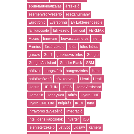
épületautomatizálás
érzékelő
eseménysor-vezérlő
esettanulmány
Eurotronic
Everspring
Év Lakberendezője
fali kapcsoló
fali kezelő
fan coil
FERMAX
Fibaro
firmware
fogyasztásmérés
frient
Fronius
füstérzékelő
fűtés
fűtés-hűtés
garázs
Gen7
gesztusvezérlés
Google
Google Assistant
Grinder Black
GSM
hálózat
hangszóró
hangvezérlés
Hank
hatótávnövelő
házikedvenc
Heart
Heatit
Heltun
HELTUN
HEOS
Home Assistant
HomeKit
Honeywell
hűtés
Hydro ONE
Hydro ONE Lite
időjárás
IKEA
infra
infravörös távvezérlő
integráció
intelligens kapcsolók
inverter
iOS
jelenlétérzékelő
Jet Bot
Jigsaw
kamera