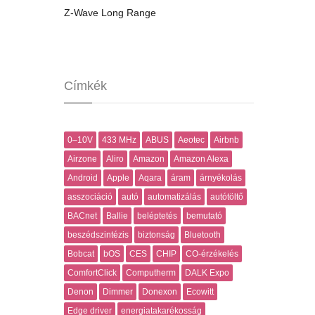
Z-Wave Long Range
Címkék
0–10V
433 MHz
ABUS
Aeotec
Airbnb
Airzone
Aliro
Amazon
Amazon Alexa
Android
Apple
Aqara
áram
árnyékolás
asszociáció
autó
automatizálás
autótöltő
BACnet
Ballie
beléptetés
bemutató
beszédszintézis
biztonság
Bluetooth
Bobcat
bOS
CES
CHIP
CO-érzékelés
ComfortClick
Computherm
DALK Expo
Denon
Dimmer
Donexon
Ecowitt
Edge driver
energiatakarékosság