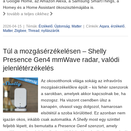
a Google Home, az Amazon Alexa, a Samsung SmartThings, a
Homey és a Home Assistant ökoszisztémájába is.
tovább a teljes cikkhez
2026-04-15
|
Témák:
Érzékelő
,
Újdonság
,
Matter
|
Címkék:
Aqara
,
érzékelő
,
Matter
,
Ziigbee
,
Thread
,
nyílászárók
Túl a mozgásérzékelésen – Shelly
Presence Gen4 mmWave radar, valódi
jelenlétérzékelés
Az okosotthonok világa sokáig az infravörös
mozgásérzékelőkre épült – kis fehér szenzorok
a sarokban, amelyek akkor kapcsolnak be, ha
mozogsz. Ha viszont csendben ülsz a
kanapén, olvasol vagy dolgozol, hamarosan
elsötétül a szoba körülötted. Ez azonban nem
igazán okos, inkább csak automatika. A
Shelly
most egy szinttel
feljebb lépett, és bemutatta a
Presence Gen4
szenzort, amely