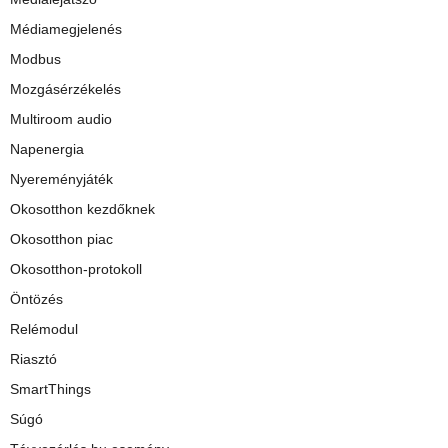
Médiamegjelenés
Modbus
Mozgásérzékelés
Multiroom audio
Napenergia
Nyereményjáték
Okosotthon kezdőknek
Okosotthon piac
Okosotthon-protokoll
Öntözés
Relémodul
Riasztó
SmartThings
Súgó