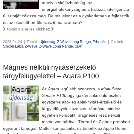
amely a skálázhatóság, az
energiahatékonyság és a hálózati intelligencia
új szintjét célozza meg. De mit jelent ez a gyakorlatban a fejlesztők
és az okosotthon-ökoszisztéma számára?
tovább a teljes cikkhez
2026-04-24
|
Témák:
Újdonság
,
Z-Wave Long Range
,
Frissítés
|
Címkék:
Silicon Labs
,
Z-Wave
,
Z-Wave Long Range
,
SDK
Mágnes nélküli nyitásérzékelő
tárgyfelügyelettel – Aqara P100
Az
Aqara
legújabb szenzora, a
Multi-State
Sensor P100
egy igazán sokoldalú eszköz:
egyszerre ajtó- és ablaknyitás-érzékelő és
tárgyfelügyeleti szenzor, ráadásul mindez
egyetlen kompakt, mágneses rész nélküli
testbe van sűrítve. Thread és Zigbee protokollt
egyaránt támogat, Matter-kompatibilis, és beleillik az Apple Home,