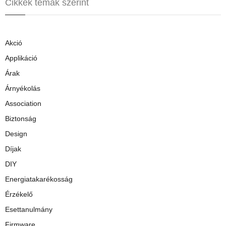
Cikkek témák szerint
Akció
Applikáció
Árak
Árnyékolás
Association
Biztonság
Design
Díjak
DIY
Energiatakarékosság
Érzékelő
Esettanulmány
Firmware