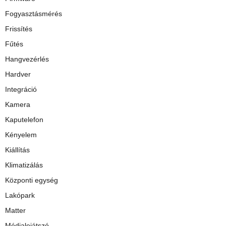
Fogyasztásmérés
Frissítés
Fűtés
Hangvezérlés
Hardver
Integráció
Kamera
Kaputelefon
Kényelem
Kiállítás
Klimatizálás
Központi egység
Lakópark
Matter
Médialejátszó