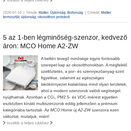
tovább a teljes cikkhez
2026-07-10
|
Témák:
Matter
,
Újdonság
,
Biztonság
|
Címkék:
Matter
,
termosztát
,
újdonság
,
okosotthon protokoll
5 az 1-ben légminőség-szenzor, kedvező
áron: MCO Home A2-ZW
A beltéri levegő minősége egyre fontosabb
szerepet kap az okosotthonokban. A megfelelő
szellőztetés, a por- és szennyezőanyag-szint
figyelése, valamint az egészséges
lakókörnyezet kialakítása mind olyan területek,
ahol a modern szenzorok valódi segítséget
nyújthatnak. Azonban a CO₂, PM2.5- és VOC-mérést egyetlen
eszközben kínáló multiszenzorok eddig jellemzően a prémium
kategóriába tartoztak. Az
MCO Home
új
A2-ZW
szenzora ezen
változtat, mutatjuk, miért!
tovább a teljes cikkhez