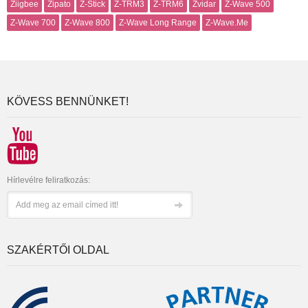
Ziigbee
Zipato
Z-Stick
Z-TRM3
Z-TRM6
Zvidar
Z-Wave 500
Z-Wave 700
Z-Wave 800
Z-Wave Long Range
Z-Wave.Me
KÖVESS BENNÜNKET!
Hírlevélre feliratkozás:
SZAKÉRTŐI OLDAL