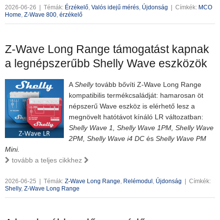
2026-06-26
|
Témák:
Érzékelő
,
Valós idejű mérés
,
Újdonság
|
Címkék:
MCO
Home
,
Z-Wave 800
,
érzékelő
Z-Wave Long Range támogatást kapnak
a legnépszerűbb Shelly Wave eszközök
A
Shelly
tovább bővíti Z-Wave Long Range
kompatibilis termékcsaládját: hamarosan öt
népszerű Wave eszköz is elérhető lesz a
megnövelt hatótávot kínáló LR változatban:
Shelly Wave 1,
Shelly Wave 1PM, Shelly Wave
2PM, Shelly Wave i4 DC
és
Shelly Wave PM
Mini.
tovább a teljes cikkhez
2026-06-25
|
Témák:
Z-Wave Long Range
,
Relémodul
,
Újdonság
|
Címkék:
Shelly
,
Z-Wave Long Range