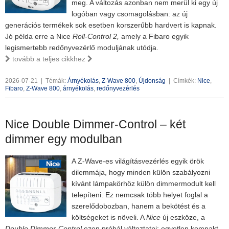
meg. A változás azonban nem merül ki egy új
logóban vagy csomagolásban: az új
generációs termékek sok esetben korszerűbb hardvert is kapnak.
Jó példa erre a Nice
Roll-Control 2,
amely a Fibaro egyik
legismertebb redőnyvezérlő moduljának utódja.
tovább a teljes cikkhez
2026-07-21
|
Témák:
Árnyékolás
,
Z-Wave 800
,
Újdonság
|
Címkék:
Nice
,
Fibaro
,
Z-Wave 800
,
árnyékolás
,
redőnyvezérlés
Nice Double Dimmer-Control – két
dimmer egy modulban
A Z-Wave-es világításvezérlés egyik örök
dilemmája, hogy minden külön szabályozni
kívánt lámpakörhöz külön dimmermodult kell
telepíteni. Ez nemcsak több helyet foglal a
szerelődobozban, hanem a bekötést és a
költségeket is növeli. A
Nice
új eszköze, a
Double Dimmer-Control
ezen próbál változtatni: egyetlen kompakt