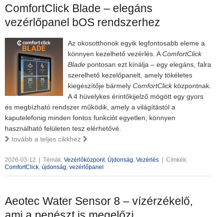
ComfortClick Blade – elegáns
vezérlőpanel bOS rendszerhez
Az okosotthonok egyik legfontosabb eleme a
könnyen kezelhető vezérlés. A
ComfortClick
Blade
pontosan ezt kínálja – egy elegáns, falra
szerelhető kezelőpanelt, amely tökéletes
kiegészítője bármely
ComfortClick
központnak.
A 4 hüvelykes érintőkijelző mögött egy gyors
és megbízható rendszer működik, amely a világítástól a
kaputelefonig minden fontos funkciót egyetlen, könnyen
használható felületen tesz elérhetővé.
tovább a teljes cikkhez
2026-03-12
|
Témák:
Vezérlőközpont
,
Újdonság
,
Vezérlés
|
Címkék:
ComfortClick
,
újdonság
,
vezérlőpanel
Aeotec Water Sensor 8 – vízérzékelő,
ami a penészt is megelőzi