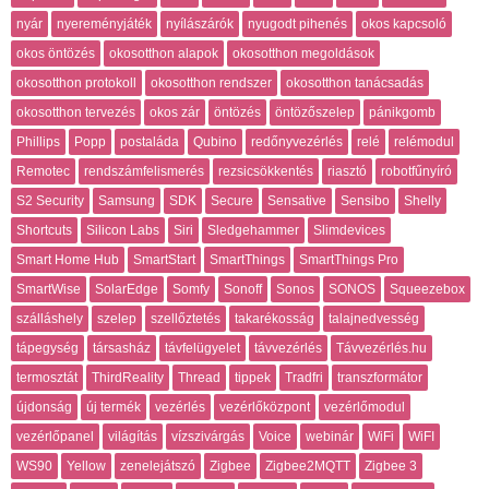
nyár
nyereményjáték
nyílászárók
nyugodt pihenés
okos kapcsoló
okos öntözés
okosotthon alapok
okosotthon megoldások
okosotthon protokoll
okosotthon rendszer
okosotthon tanácsadás
okosotthon tervezés
okos zár
öntözés
öntözőszelep
pánikgomb
Phillips
Popp
postaláda
Qubino
redőnyvezérlés
relé
relémodul
Remotec
rendszámfelismerés
rezsicsökkentés
riasztó
robotfűnyíró
S2 Security
Samsung
SDK
Secure
Sensative
Sensibo
Shelly
Shortcuts
Silicon Labs
Siri
Sledgehammer
Slimdevices
Smart Home Hub
SmartStart
SmartThings
SmartThings Pro
SmartWise
SolarEdge
Somfy
Sonoff
Sonos
SONOS
Squeezebox
szálláshely
szelep
szellőztetés
takarékosság
talajnedvesség
tápegység
társasház
távfelügyelet
távvezérlés
Távvezérlés.hu
termosztát
ThirdReality
Thread
tippek
Tradfri
transzformátor
újdonság
új termék
vezérlés
vezérlőközpont
vezérlőmodul
vezérlőpanel
világítás
vízszivárgás
Voice
webinár
WiFi
WiFI
WS90
Yellow
zenelejátszó
Zigbee
Zigbee2MQTT
Zigbee 3