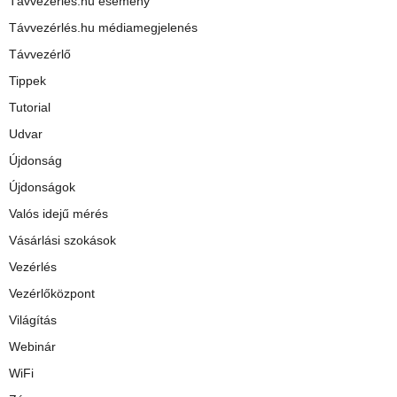
Távvezérlés.hu esemény
Távvezérlés.hu médiamegjelenés
Távvezérlő
Tippek
Tutorial
Udvar
Újdonság
Újdonságok
Valós idejű mérés
Vásárlási szokások
Vezérlés
Vezérlőközpont
Világítás
Webinár
WiFi