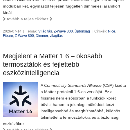
modulban két, egymástól teljesen független dimmelési áramkört
kínál.
tovább a teljes cikkhez
2026-07-14
|
Témák:
Világítás
,
Z-Wave 800
,
Újdonság
|
Címkék:
Nice
,
Fibaro
,
Z-Wave 800
,
Dimmer
,
világítás
Megjelent a Matter 1.6 – okosabb
termosztátok és fejlettebb
eszközintelligencia
A
Connectivity Standards Alliance
(CSA) kiadta
a Matter protokoll 1.6-os verzióját. Ez a
frissítés nem elsősorban a funkciók körét
bővíti, hanem a jelenlegi működést teszi
intelligensebbé és megbízhatóbbá, különös
tekintettel a termosztátokra és a biztonsági
eszközökre.