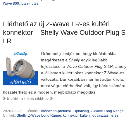
Wave 800
,
fűtés-hűtés
Elérhető az új Z-Wave LR-es kültéri
konnektor – Shelly Wave Outdoor Plug S
LR
Örömmel jelentjük be, hogy kínálatunkba
megérkezett a
Shelly
egyik legújabb
fejlesztése, a
Wave Outdoor Plug S LR
, amely
a jól ismert kültéri okos konnektor Z-Wave-es
változata. Bár korábban már hírt adtunk róla,
most végre elérhetővé vált, így bárki számára
hozzáférhető ez a modern, megbízható megoldás.
tovább a teljes cikkhez
2026-03-26
|
Témák:
Okosotthon-protokoll
,
Újdonság
,
Z-Wave Long Range
|
Címkék:
Shelly
,
Z-Wave Long Range
,
konnektor
,
kültéri
,
fogyasztásmérés