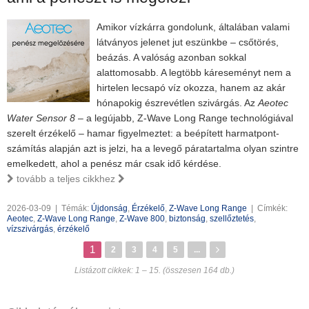
Amikor vízkárra gondolunk, általában valami
látványos jelenet jut eszünkbe – csőtörés,
beázás. A valóság azonban sokkal
alattomosabb. A legtöbb káreseményt nem a
hirtelen lecsapó víz okozza, hanem az akár
hónapokig észrevétlen szivárgás. Az
Aeotec
Water Sensor 8
– a legújabb, Z-Wave Long Range technológiával
szerelt érzékelő – hamar figyelmeztet: a beépített harmatpont-
számítás alapján azt is jelzi, ha a levegő páratartalma olyan szintre
emelkedett, ahol a penész már csak idő kérdése.
tovább a teljes cikkhez
2026-03-09
|
Témák:
Újdonság
,
Érzékelő
,
Z-Wave Long Range
|
Címkék:
Aeotec
,
Z-Wave Long Range
,
Z-Wave 800
,
biztonság
,
szellőztetés
,
vízszivárgás
,
érzékelő
1
2
3
4
5
...
Listázott cikkek: 1 – 15. (összesen 164 db.)