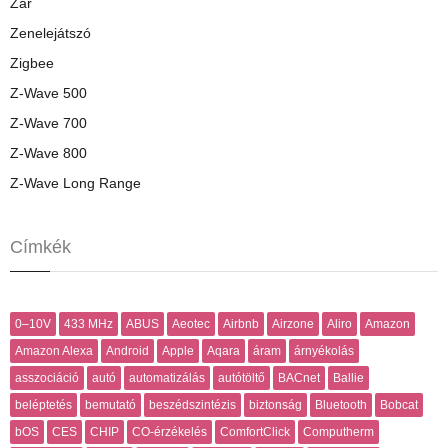
Zár
Zenelejátszó
Zigbee
Z-Wave 500
Z-Wave 700
Z-Wave 800
Z-Wave Long Range
Címkék
0–10V
433 MHz
ABUS
Aeotec
Airbnb
Airzone
Aliro
Amazon
Amazon Alexa
Android
Apple
Aqara
áram
árnyékolás
asszociáció
autó
automatizálás
autótöltő
BACnet
Ballie
beléptetés
bemutató
beszédszintézis
biztonság
Bluetooth
Bobcat
bOS
CES
CHIP
CO-érzékelés
ComfortClick
Computherm