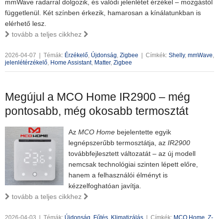
mmWave radarral dolgozik, és valódi jelenlétet érzékel – mozgástól
függetlenül. Két színben érkezik, hamarosan a kínálatunkban is
elérhető lesz.
tovább a teljes cikkhez
2026-04-07
|
Témák:
Érzékelő
,
Újdonság
,
Zigbee
|
Címkék:
Shelly
,
mmWave
,
jelenlétérzékelő
,
Home Assistant
,
Matter
,
Zigbee
Megújul a MCO Home IR2900 – még
pontosabb, még okosabb termosztát
Az
MCO Home
bejelentette egyik
legnépszerűbb termosztátja, az
IR2900
továbbfejlesztett változatát – az új modell
nemcsak technológiai szinten lépett előre,
hanem a felhasználói élményt is
kézzelfoghatóan javítja.
tovább a teljes cikkhez
2026-04-03
|
Témák:
Újdonság
,
Fűtés
,
Klimatizálás
|
Címkék:
MCO Home
,
Z-