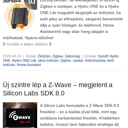
Locsolj okosan, ne feleslegesen! A
Sonoff
új
Zigbee-s szelepei, a
Hydro ONE
és a
Hydro
ONE Lite
maguktól átugorják az öntözést, ha
esőt jelez az előrejelzés, sárgaréz bemenetük
állja a nyári hőséget, és telefonról, Home
Assistantról vagy akár hang alapján is
indíthatóak. Nyárra időzítve!
tovább a teljes cikkhez
2026-04-24
|
Témák:
Öntözés
,
Zigbee
,
Újdonság
|
Címkék:
Sonoff
,
Hydro
ONE
,
Hydro ONE Lite
,
okos öntözés
,
Zigbee
,
szelep
,
öntözőszelep
,
kerti
öntözés
,
Home Assistant
Új szintre lép a Z-Wave – megjelent a
Silicon Labs SDK 8.0
A
Silicon Labs
bemutatta a Z-Wave SDK 8.0
frissítést – ez a kiadás jóval több, mint egy
szokásos karbantartási frissítés. A háttérben
tudatos, hosszú távú fejlesztési stratégia áll,