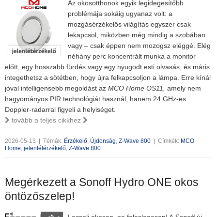
Az okosotthonok egyik legidegesítőbb
problémája sokáig ugyanaz volt: a
mozgásérzékelős világítás egyszer csak
lekapcsol, miközben még mindig a szobában
vagy – csak éppen nem mozogsz eléggé. Elég
néhány perc koncentrált munka a monitor
előtt, egy hosszabb fürdés vagy egy nyugodt esti olvasás, és máris
integethetsz a sötétben, hogy újra felkapcsoljon a lámpa. Erre kínál
jóval intelligensebb megoldást az
MCO Home OS11,
amely nem
hagyományos PIR technológiát használ, hanem 24 GHz-es
Doppler-radarral figyeli a helyiséget.
tovább a teljes cikkhez
2026-05-13
|
Témák:
Érzékelő
,
Újdonság
,
Z-Wave 800
|
Címkék:
MCO
Home
,
jelenlétérzékelő
,
Z-Wave 800
Megérkezett a Sonoff Hydro ONE okos
öntözőszelep!