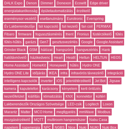
DALK Expo
Denon
Dimmer
Donexon
Ecowitt
Edge driver
energiatakarékosság
épületautomatizálás
érzékelő
eseménysor-vezérlő
esettanulmány
Eurotronic
Everspring
Év Lakberendezője
fali kapcsoló
fali kezelő
fan coil
FERMAX
Fibaro
firmware
fogyasztásmérés
frient
Fronius
füstérzékelő
fűtés
fűtés-hűtés
garázs
Gen7
gesztusvezérlés
Google
Google Assistant
Grinder Black
GSM
hálózat
hangszóró
hangvezérlés
Hank
hatótávnövelő
házikedvenc
Heart
Heatit
Heltun
HELTUN
HEOS
Home Assistant
HomeKit
Honeywell
hűtés
Hydro ONE
Hydro ONE Lite
időjárás
IKEA
infra
infravörös távvezérlő
integráció
intelligens kapcsolók
inverter
iOS
jelenlétérzékelő
Jet Bot
Jigsaw
kamera
kaputelefon
karácsony
kényelem
kerti öntözés
kezelőfelület
kiállítás
klimatizálás
KNX
konnektor
kültéri
Lakberendezők Országos Szövetsége
LED-csík
Logitech
Loxon
Marantz
Matter
MCO Home
megfigyelés
mmWave
Modbus
mozgásérzékelő
MQTT
multiroom hangrendszer
Nabu Casa
napelem
napenergia
NFC
NGBS
Nice
Nuki
NUKI
Nuki Box