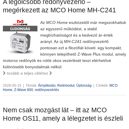
A legolcsóbb redőnyvezérlő –
megérkezett az MCO Home MH-C241
Az
MCO Home
eszközeitől már megszokhattuk
az egyszerű működést, a stabil
megbízhatóságot és a kedvező ár-érték
arányt. Az új
MH-C241
redőnyvezérlő
pontosan ezt a filozófiát követi: egy kompakt,
könnyen telepíthető Z-Wave Plus modul, amely
motoros redőnyök és rolók okos vezérlését teszi elérhetővé
különösebb bonyodalmak nélkül.
tovább a teljes cikkhez
2026-05-15
|
Témák:
Árnyékolás
,
Relémodul
,
Újdonság
|
Címkék:
MCO
Home
,
Z-Wave 800
,
redőnyvezérlés
Nem csak mozgást lát – itt az MCO
Home OS11, amely a lélegzetet is észleli