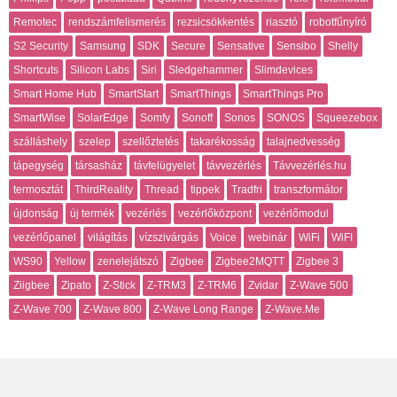
Remotec
rendszámfelismerés
rezsicsökkentés
riasztó
robotfűnyíró
S2 Security
Samsung
SDK
Secure
Sensative
Sensibo
Shelly
Shortcuts
Silicon Labs
Siri
Sledgehammer
Slimdevices
Smart Home Hub
SmartStart
SmartThings
SmartThings Pro
SmartWise
SolarEdge
Somfy
Sonoff
Sonos
SONOS
Squeezebox
szálláshely
szelep
szellőztetés
takarékosság
talajnedvesség
tápegység
társasház
távfelügyelet
távvezérlés
Távvezérlés.hu
termosztát
ThirdReality
Thread
tippek
Tradfri
transzformátor
újdonság
új termék
vezérlés
vezérlőközpont
vezérlőmodul
vezérlőpanel
világítás
vízszivárgás
Voice
webinár
WiFi
WiFI
WS90
Yellow
zenelejátszó
Zigbee
Zigbee2MQTT
Zigbee 3
Ziigbee
Zipato
Z-Stick
Z-TRM3
Z-TRM6
Zvidar
Z-Wave 500
Z-Wave 700
Z-Wave 800
Z-Wave Long Range
Z-Wave.Me