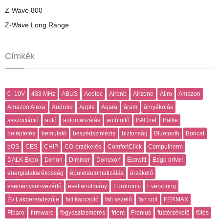
Z-Wave 800
Z-Wave Long Range
Címkék
0–10V
433 MHz
ABUS
Aeotec
Airbnb
Airzone
Aliro
Amazon
Amazon Alexa
Android
Apple
Aqara
áram
árnyékolás
asszociáció
autó
automatizálás
autótöltő
BACnet
Ballie
beléptetés
bemutató
beszédszintézis
biztonság
Bluetooth
Bobcat
bOS
CES
CHIP
CO-érzékelés
ComfortClick
Computherm
DALK Expo
Denon
Dimmer
Donexon
Ecowitt
Edge driver
energiatakarékosság
épületautomatizálás
érzékelő
eseménysor-vezérlő
esettanulmány
Eurotronic
Everspring
Év Lakberendezője
fali kapcsoló
fali kezelő
fan coil
FERMAX
Fibaro
firmware
fogyasztásmérés
frient
Fronius
füstérzékelő
fűtés