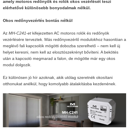
amely motoros redőnyök és rolók okos vezérlését teszi
elérhetővé különösebb bonyodalmak nélkül.
Okos redőnyvezérlés bontás nélkül
Az
MH-C241-et
kifejezetten AC motoros rolók és redőnyök
vezérlésére terveztek. Más redőnyvezérlő modulokhoz hasonlóan a
meglévő fali kapcsolók mögötti dobozba szerelhető – nem kell új
helyet keresni, nem kell az elosztószekrényt bővíteni. A bekötés
után a kapcsoló megmarad a falon, de mögötte már egy okos
modul dolgozik.
Ez különösen jó hír azoknak, akik utólag szeretnék okosítani
otthonukat anélkül, hogy komolyabb átalakításba kezdenének.