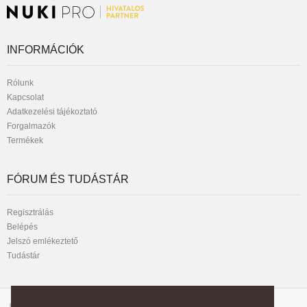
INFORMÁCIÓK
Rólunk
Kapcsolat
Adatkezelési tájékoztató
Forgalmazók
Termékek
FÓRUM ÉS TUDÁSTÁR
Regisztrálás
Belépés
Jelszó emlékeztető
Tudástár