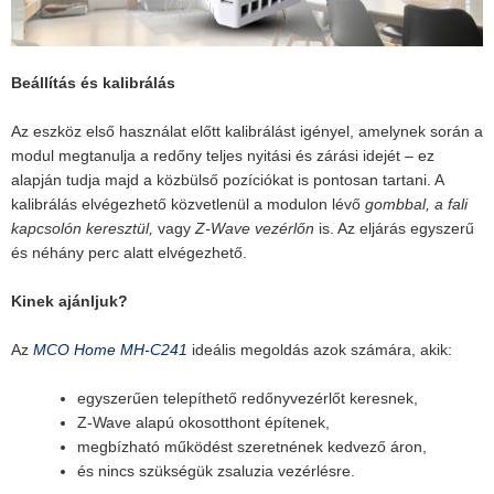
Beállítás és kalibrálás
Az eszköz első használat előtt kalibrálást igényel, amelynek során a
modul megtanulja a redőny teljes nyitási és zárási idejét – ez
alapján tudja majd a közbülső pozíciókat is pontosan tartani. A
kalibrálás elvégezhető közvetlenül a modulon lévő
gombbal, a fali
kapcsolón keresztül,
vagy
Z-Wave vezérlőn
is. Az eljárás egyszerű
és néhány perc alatt elvégezhető.
Kinek ajánljuk?
Az
MCO Home MH-C241
ideális megoldás azok számára, akik:
egyszerűen telepíthető redőnyvezérlőt keresnek,
Z-Wave alapú okosotthont építenek,
megbízható működést szeretnének kedvező áron,
és nincs szükségük zsaluzia vezérlésre.