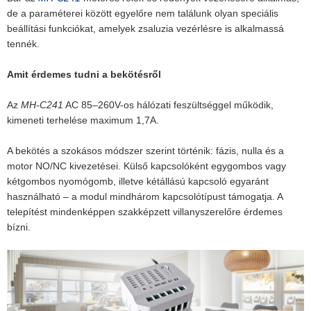
de a paraméterei között egyelőre nem találunk olyan speciális
beállítási funkciókat, amelyek zsaluzia vezérlésre is alkalmassá
tennék.
Amit érdemes tudni a bekötésről
Az
MH-C241
AC 85–260V-os hálózati feszültséggel működik,
kimeneti terhelése maximum 1,7A.
A bekötés a szokásos módszer szerint történik: fázis, nulla és a
motor NO/NC kivezetései. Külső kapcsolóként egygombos vagy
kétgombos nyomógomb, illetve kétállású kapcsoló egyaránt
használható – a modul mindhárom kapcsolótípust támogatja. A
telepítést mindenképpen szakképzett villanyszerelőre érdemes
bízni.