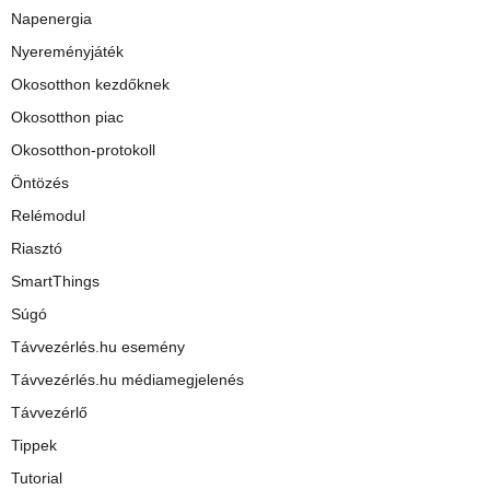
Napenergia
Nyereményjáték
Okosotthon kezdőknek
Okosotthon piac
Okosotthon-protokoll
Öntözés
Relémodul
Riasztó
SmartThings
Súgó
Távvezérlés.hu esemény
Távvezérlés.hu médiamegjelenés
Távvezérlő
Tippek
Tutorial