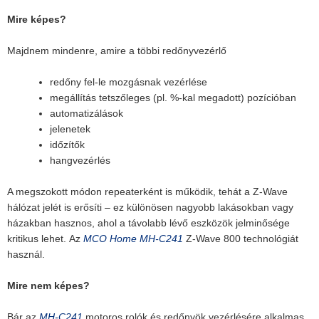
Mire képes?
Majdnem mindenre, amire a többi redőnyvezérlő
redőny fel-le mozgásnak vezérlése
megállítás tetszőleges (pl. %-kal megadott) pozícióban
automatizálások
jelenetek
időzítők
hangvezérlés
A megszokott módon repeaterként is működik, tehát a Z-Wave
hálózat jelét is erősíti – ez különösen nagyobb lakásokban vagy
házakban hasznos, ahol a távolabb lévő eszközök jelminősége
kritikus lehet. Az
MCO Home MH-C241
Z-Wave 800 technológiát
használ.
Mire nem képes?
Bár az
MH-C241
motoros rolók és redőnyök vezérlésére alkalmas,