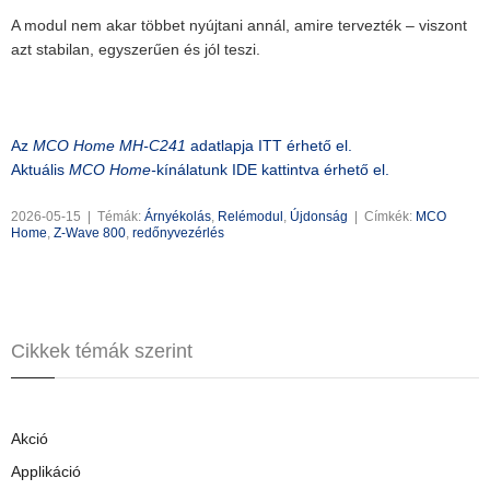
A modul nem akar többet nyújtani annál, amire tervezték – viszont
azt stabilan, egyszerűen és jól teszi.
Az
MCO Home MH-C241
adatlapja ITT érhető el.
Aktuális
MCO Home-
kínálatunk IDE kattintva érhető el.
2026-05-15
|
Témák:
Árnyékolás
,
Relémodul
,
Újdonság
|
Címkék:
MCO
Home
,
Z-Wave 800
,
redőnyvezérlés
Cikkek témák szerint
Akció
Applikáció