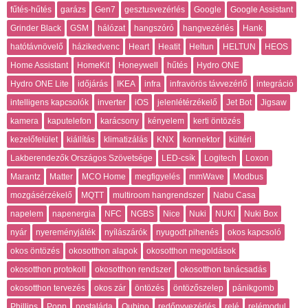
fűtés-hűtés
garázs
Gen7
gesztusvezérlés
Google
Google Assistant
Grinder Black
GSM
hálózat
hangszóró
hangvezérlés
Hank
hatótávnövelő
házikedvenc
Heart
Heatit
Heltun
HELTUN
HEOS
Home Assistant
HomeKit
Honeywell
hűtés
Hydro ONE
Hydro ONE Lite
időjárás
IKEA
infra
infravörös távvezérlő
integráció
intelligens kapcsolók
inverter
iOS
jelenlétérzékelő
Jet Bot
Jigsaw
kamera
kaputelefon
karácsony
kényelem
kerti öntözés
kezelőfelület
kiállítás
klimatizálás
KNX
konnektor
kültéri
Lakberendezők Országos Szövetsége
LED-csík
Logitech
Loxon
Marantz
Matter
MCO Home
megfigyelés
mmWave
Modbus
mozgásérzékelő
MQTT
multiroom hangrendszer
Nabu Casa
napelem
napenergia
NFC
NGBS
Nice
Nuki
NUKI
Nuki Box
nyár
nyereményjáték
nyílászárók
nyugodt pihenés
okos kapcsoló
okos öntözés
okosotthon alapok
okosotthon megoldások
okosotthon protokoll
okosotthon rendszer
okosotthon tanácsadás
okosotthon tervezés
okos zár
öntözés
öntözőszelep
pánikgomb
Phillips
Popp
postaláda
Qubino
redőnyvezérlés
relé
relémodul