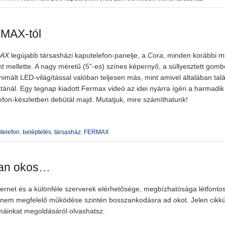
RMAX-tól
AX
legújabb társasházi kaputelefon-panelje, a
Cora
, minden korábbi m
t mellette. A nagy méretű (5"-es) színes képernyő, a süllyesztett gomb
nimált LED-világítással valóban teljesen más, mint amivel általában tal
ánál. Egy tegnap kiadott Fermax videó az idei nyárra ígéri a harmadi
efon-készletben debütál majd. Mutatjuk, mire számíthatunk!
telefon
,
beléptetés
,
társasház
,
FERMAX
yan okos…
nternet és a különféle szerverek elérhetősége, megbízhatósága létfont
 nem megfelelő működése szintén bosszankodásra ad okot. Jelen cik
áinkat megoldásáról olvashatsz.