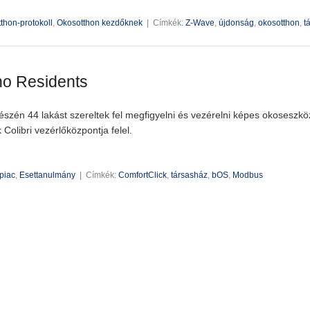
thon-protokoll
,
Okosotthon kezdőknek
|
Címkék:
Z-Wave
,
újdonság
,
okosotthon
,
t
no Residents
részén 44 lakást szereltek fel megfigyelni és vezérelni képes okoseszkö
Colibri vezérlőközpontja felel.
piac
,
Esettanulmány
|
Címkék:
ComfortClick
,
társasház
,
bOS
,
Modbus