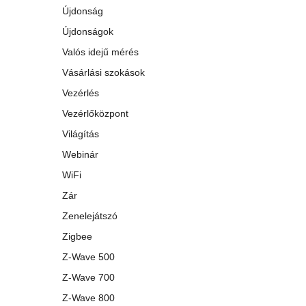
Újdonság
Újdonságok
Valós idejű mérés
Vásárlási szokások
Vezérlés
Vezérlőközpont
Világítás
Webinár
WiFi
Zár
Zenelejátszó
Zigbee
Z-Wave 500
Z-Wave 700
Z-Wave 800