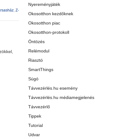
Nyereményjáték
ársasház
,
Z-
Okosotthon kezdőknek
Okosotthon piac
Okosotthon-protokoll
Öntözés
Relémodul
zökkel,
Riasztó
SmartThings
Súgó
Távvezérlés.hu esemény
Távvezérlés.hu médiamegjelenés
Távvezérlő
Tippek
Tutorial
Udvar