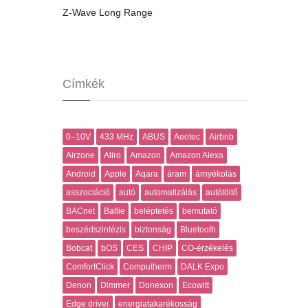
Z-Wave Long Range
Címkék
0–10V
433 MHz
ABUS
Aeotec
Airbnb
Airzone
Aliro
Amazon
Amazon Alexa
Android
Apple
Aqara
áram
árnyékolás
asszociáció
autó
automatizálás
autótöltő
BACnet
Ballie
beléptetés
bemutató
beszédszintézis
biztonság
Bluetooth
Bobcat
bOS
CES
CHIP
CO-érzékelés
ComfortClick
Computherm
DALK Expo
Denon
Dimmer
Donexon
Ecowitt
Edge driver
energiatakarékosság