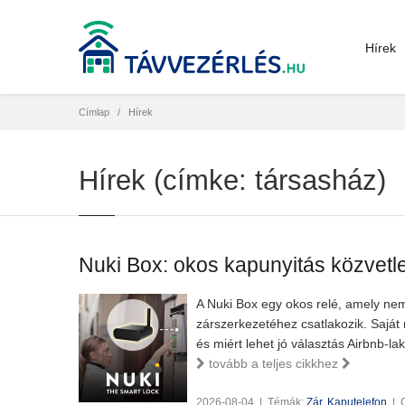
Hírek
Címlap
Hírek
Hírek (címke: társasház)
Nuki Box: okos kapunyitás közvetl
A Nuki Box egy okos relé, amely ne
zárszerkezetéhez csatlakozik. Saját
és miért lehet jó választás Airbnb-la
tovább a teljes cikkhez
2026-08-04
|
Témák:
Zár
,
Kaputelefon
|