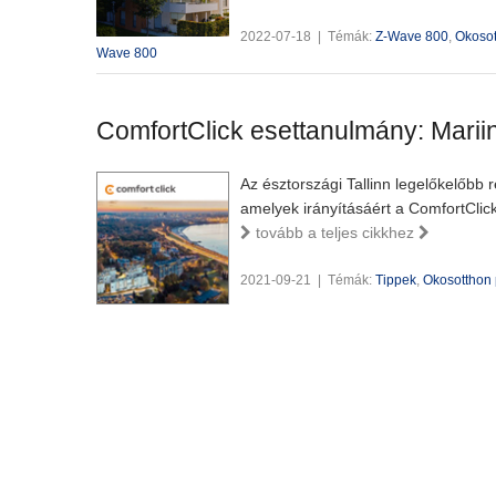
2022-07-18
|
Témák:
Z-Wave 800
,
Okosot
Wave 800
ComfortClick esettanulmány: Marii
Az észtországi Tallinn legelőkelőbb 
amelyek irányításáért a ComfortClick 
tovább a teljes cikkhez
2021-09-21
|
Témák:
Tippek
,
Okosotthon 