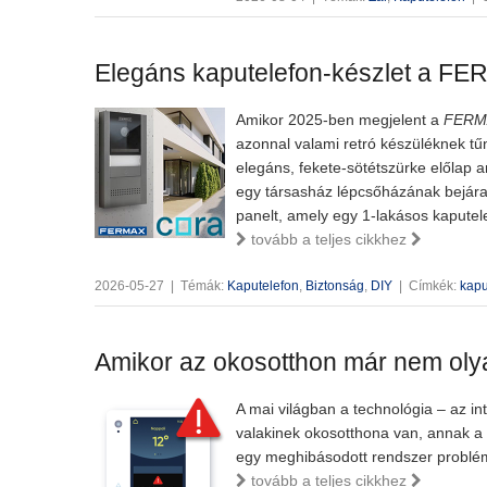
Elegáns kaputelefon-készlet a FE
Amikor 2025-ben megjelent a
FERM
azonnal valami retró készüléknek tűn
elegáns, fekete-sötétszürke előlap a
egy társasház lépcsőházának bejárat
panelt, amely egy 1-lakásos kaputel
tovább a teljes cikkhez
2026-05-27
|
Témák:
Kaputelefon
,
Biztonság
,
DIY
|
Címkék:
kapu
Amikor az okosotthon már nem ol
A mai világban a technológia – az i
valakinek okosotthona van, annak a
egy meghibásodott rendszer problém
tovább a teljes cikkhez