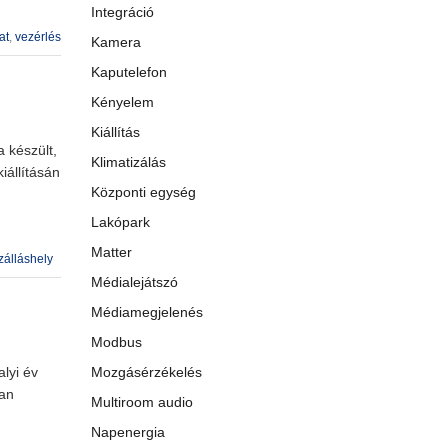
Integráció
at
,
vezérlés
Kamera
Kaputelefon
Kényelem
Kiállítás
a készült,
Klimatizálás
iállításán
Központi egység
Lakópark
Matter
zálláshely
Médialejátszó
Médiamegjelenés
Modbus
lyi év
Mozgásérzékelés
van
Multiroom audio
Napenergia