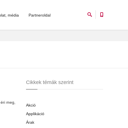
lat, média
Partneroldal
Cikkek témák szerint
 éri meg,
Akció
Applikáció
Árak