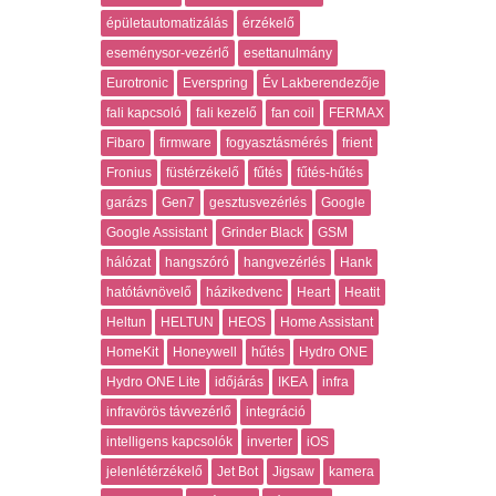
épületautomatizálás
érzékelő
eseménysor-vezérlő
esettanulmány
Eurotronic
Everspring
Év Lakberendezője
fali kapcsoló
fali kezelő
fan coil
FERMAX
Fibaro
firmware
fogyasztásmérés
frient
Fronius
füstérzékelő
fűtés
fűtés-hűtés
garázs
Gen7
gesztusvezérlés
Google
Google Assistant
Grinder Black
GSM
hálózat
hangszóró
hangvezérlés
Hank
hatótávnövelő
házikedvenc
Heart
Heatit
Heltun
HELTUN
HEOS
Home Assistant
HomeKit
Honeywell
hűtés
Hydro ONE
Hydro ONE Lite
időjárás
IKEA
infra
infravörös távvezérlő
integráció
intelligens kapcsolók
inverter
iOS
jelenlétérzékelő
Jet Bot
Jigsaw
kamera