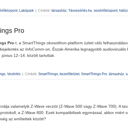
érlőközpont
,
Lakópark
|
Címkék:
társasház
,
Távvezérlés.hu
,
vezérlőközpont
,
hálóz
ings Pro
ngs Pro
-t, a SmartThings okosotthon-platform üzleti célú felhasználásr
A bejelentés az
InfoComm
-on, Észak-Amerika legnagyobb audiovizuális k
június 12–14. között tartottak.
ings
,
Vezérlés
|
Címkék:
SmartThings
,
kezelőfelület
,
SmartThings Pro
,
társasház
,
s
nálja valamelyik Z-Wave verziót (Z-Wave 500 vagy Z-Wave 700). A tava
rotokoll, a Z-Wave 800. Ezek kompatibilisek egymással, akkor miért 
ség az említettek között?