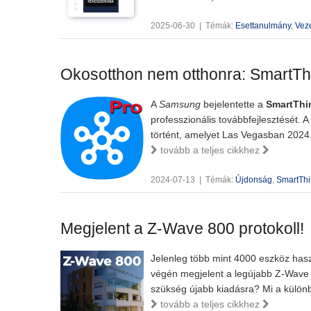
2025-06-30
|
Témák:
Esettanulmány
,
Vez
Okosotthon nem otthonra: SmartTh
A
Samsung
bejelentette a
SmartThi
professzionális továbbfejlesztését. 
történt, amelyet Las Vegasban 2024. 
tovább a teljes cikkhez
2024-07-13
|
Témák:
Újdonság
,
SmartTh
Megjelent a Z-Wave 800 protokoll!
Jelenleg több mint 4000 eszköz hasz
végén megjelent a legújabb Z-Wave p
szükség újabb kiadásra? Mi a különb
tovább a teljes cikkhez