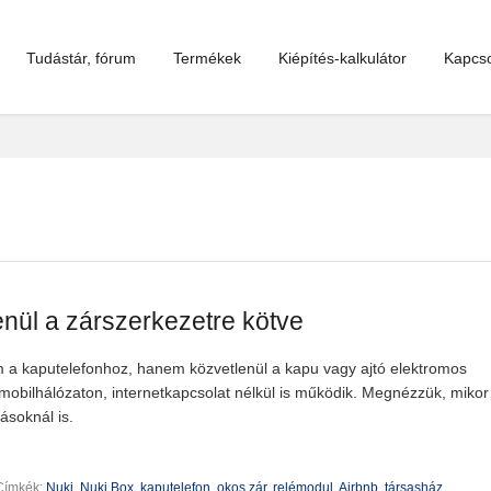
Tudástár, fórum
Termékek
Kiépítés-kalkulátor
Kapcso
enül a zárszerkezetre kötve
m a kaputelefonhoz, hanem közvetlenül a kapu vagy ajtó elektromos
 mobilhálózaton, internetkapcsolat nélkül is működik. Megnézzük, mikor
kásoknál is.
Címkék:
Nuki
,
Nuki Box
,
kaputelefon
,
okos zár
,
relémodul
,
Airbnb
,
társasház