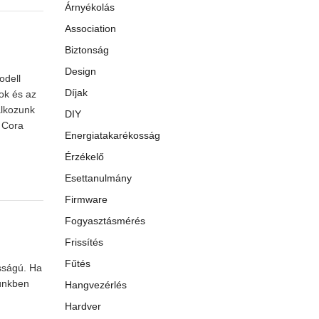
Árnyékolás
Association
Biztonság
Design
odell
Díjak
ok és az
álkozunk
DIY
k Cora
Energiatakarékosság
Érzékelő
Esettanulmány
Firmware
Fogyasztásmérés
Frissítés
Fűtés
osságú. Ha
künkben
Hangvezérlés
Hardver