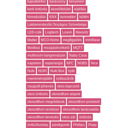
kaputelefon
karácsony
kényelem
kerti öntözés
kezelőfelület
kiállítás
klimatizálás
KNX
konnektor
kültéri
Lakberendezők Országos Szövetsége
LED-csík
Logitech
Loxon
Marantz
Matter
MCO Home
megfigyelés
mmWave
Modbus
mozgásérzékelő
MQTT
multiroom hangrendszer
Nabu Casa
napelem
napenergia
NFC
NGBS
Nice
Nuki
NUKI
Nuki Box
nyár
nyereményjáték
nyílászárók
nyugodt pihenés
okos kapcsoló
okos öntözés
okosotthon alapok
okosotthon megoldások
okosotthon protokoll
okosotthon rendszer
okosotthon tanácsadás
okosotthon tervezés
okos zár
öntözés
öntözőszelep
pánikgomb
Phillips
Popp