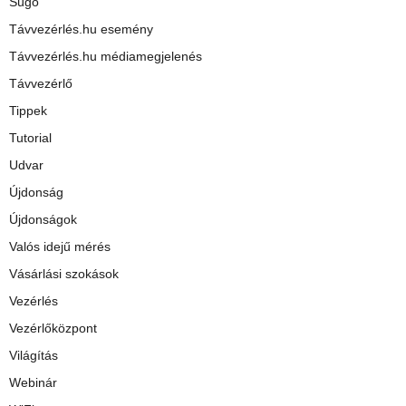
Súgó
Távvezérlés.hu esemény
Távvezérlés.hu médiamegjelenés
Távvezérlő
Tippek
Tutorial
Udvar
Újdonság
Újdonságok
Valós idejű mérés
Vásárlási szokások
Vezérlés
Vezérlőközpont
Világítás
Webinár