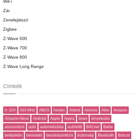
WiFi
Zár
Zenelejátszó
Zigbee
Z-Wave 500
Z-Wave 700
Z-Wave 800
Z-Wave Long Range
Címkék
0–10V
433 MHz
ABUS
Aeotec
Airbnb
Airzone
Aliro
Amazon
Amazon Alexa
Android
Apple
Aqara
áram
árnyékolás
asszociáció
autó
automatizálás
autótöltő
BACnet
Ballie
beléptetés
bemutató
beszédszintézis
biztonság
Bluetooth
Bobcat