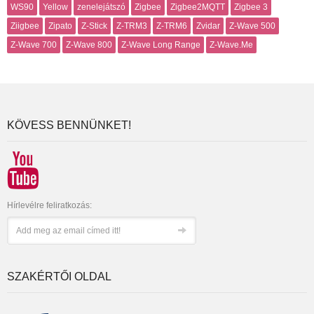
WS90
Yellow
zenelejátszó
Zigbee
Zigbee2MQTT
Zigbee 3
Ziigbee
Zipato
Z-Stick
Z-TRM3
Z-TRM6
Zvidar
Z-Wave 500
Z-Wave 700
Z-Wave 800
Z-Wave Long Range
Z-Wave.Me
KÖVESS BENNÜNKET!
Hírlevélre feliratkozás:
SZAKÉRTŐI OLDAL