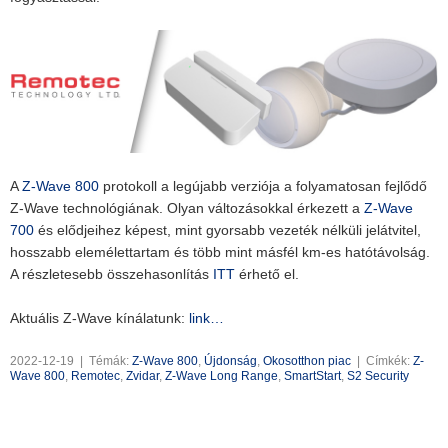
A
Z-Wave 800
protokoll a legújabb verziója a folyamatosan fejlődő
Z-Wave technológiának. Olyan változásokkal érkezett a
Z-Wave
700
és elődjeihez képest, mint gyorsabb vezeték nélküli jelátvitel,
hosszabb elemélettartam és több mint másfél km-es hatótávolság.
A részletesebb összehasonlítás
ITT
érhető el.
Aktuális Z-Wave kínálatunk:
link…
2022-12-19
|
Témák:
Z-Wave 800
,
Újdonság
,
Okosotthon piac
|
Címkék:
Z-
Wave 800
,
Remotec
,
Zvidar
,
Z-Wave Long Range
,
SmartStart
,
S2 Security