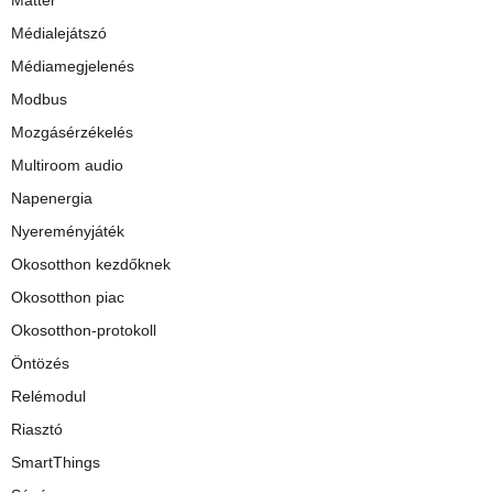
Médialejátszó
Médiamegjelenés
Modbus
Mozgásérzékelés
Multiroom audio
Napenergia
Nyereményjáték
Okosotthon kezdőknek
Okosotthon piac
Okosotthon-protokoll
Öntözés
Relémodul
Riasztó
SmartThings