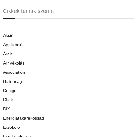
Cikkek témák szerint
Akció
Applikáció
Árak
Árnyékolás
Association
Biztonság
Design
Díjak
DIY
Energiatakarékosság
Érzékelő
Esettanulmány