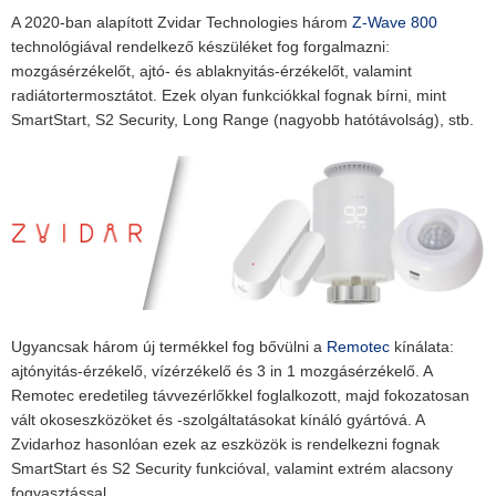
A 2020-ban alapított Zvidar Technologies három
Z-Wave 800
technológiával rendelkező készüléket fog forgalmazni:
mozgásérzékelőt, ajtó- és ablaknyitás-érzékelőt, valamint
radiátortermosztátot. Ezek olyan funkciókkal fognak bírni, mint
SmartStart, S2 Security, Long Range (nagyobb hatótávolság), stb.
Ugyancsak három új termékkel fog bővülni a
Remotec
kínálata:
ajtónyitás-érzékelő, vízérzékelő és 3 in 1 mozgásérzékelő. A
Remotec eredetileg távvezérlőkkel foglalkozott, majd fokozatosan
vált okoseszközöket és -szolgáltatásokat kínáló gyártóvá. A
Zvidarhoz hasonlóan ezek az eszközök is rendelkezni fognak
SmartStart és S2 Security funkcióval, valamint extrém alacsony
fogyasztással.