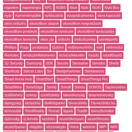
napelem
napenergia
NFC
NGBS
Nice
Nuki
NUKI
Nuki Box
nyár
nyereményjáték
nyílászárók
nyugodt pihenés
okos kapcsoló
okos öntözés
okosotthon alapok
okosotthon megoldások
okosotthon protokoll
okosotthon rendszer
okosotthon tanácsadás
okosotthon tervezés
okos zár
öntözés
öntözőszelep
pánikgomb
Phillips
Popp
postaláda
Qubino
redőnyvezérlés
relé
relémodul
Remotec
rendszámfelismerés
rezsicsökkentés
riasztó
robotfűnyíró
S2 Security
Samsung
SDK
Secure
Sensative
Sensibo
Shelly
Shortcuts
Silicon Labs
Siri
Sledgehammer
Slimdevices
Smart Home Hub
SmartStart
SmartThings
SmartThings Pro
SmartWise
SolarEdge
Somfy
Sonoff
Sonos
SONOS
Squeezebox
szálláshely
szelep
szellőztetés
takarékosság
talajnedvesség
tápegység
társasház
távfelügyelet
távvezérlés
Távvezérlés.hu
termosztát
ThirdReality
Thread
tippek
Tradfri
transzformátor
újdonság
új termék
vezérlés
vezérlőközpont
vezérlőmodul
vezérlőpanel
világítás
vízszivárgás
Voice
webinár
WiFi
WiFI