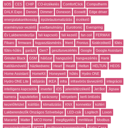
bOS
CES
CHIP
CO-érzékelés
ComfortClick
Computherm
DALK Expo
Denon
Dimmer
Donexon
Ecowitt
Edge driver
energiatakarékosság
épületautomatizálás
érzékelő
eseménysor-vezérlő
esettanulmány
Eurotronic
Everspring
Év Lakberendezője
fali kapcsoló
fali kezelő
fan coil
FERMAX
Fibaro
firmware
fogyasztásmérés
frient
Fronius
füstérzékelő
fűtés
fűtés-hűtés
garázs
Gen7
gesztusvezérlés
Google
Google Assistant
Grinder Black
GSM
hálózat
hangszóró
hangvezérlés
Hank
hatótávnövelő
házikedvenc
Heart
Heatit
Heltun
HELTUN
HEOS
Home Assistant
HomeKit
Honeywell
hűtés
Hydro ONE
Hydro ONE Lite
időjárás
IKEA
infra
infravörös távvezérlő
integráció
intelligens kapcsolók
inverter
iOS
jelenlétérzékelő
Jet Bot
Jigsaw
kamera
kaputelefon
karácsony
kényelem
kerti öntözés
kezelőfelület
kiállítás
klimatizálás
KNX
konnektor
kültéri
Lakberendezők Országos Szövetsége
LED-csík
Logitech
Loxon
Marantz
Matter
MCO Home
megfigyelés
mmWave
Modbus
mozgásérzékelő
MQTT
multiroom hangrendszer
Nabu Casa