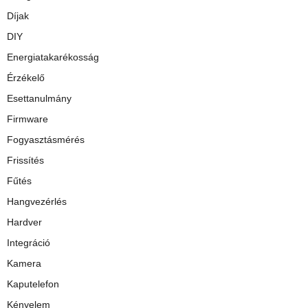
Díjak
DIY
Energiatakarékosság
Érzékelő
Esettanulmány
Firmware
Fogyasztásmérés
Frissítés
Fűtés
Hangvezérlés
Hardver
Integráció
Kamera
Kaputelefon
Kényelem