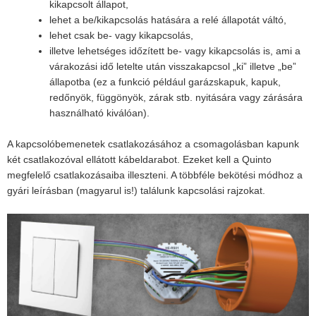
kikapcsolt állapot,
lehet a be/kikapcsolás hatására a relé állapotát váltó,
lehet csak be- vagy kikapcsolás,
illetve lehetséges időzített be- vagy kikapcsolás is, ami a
várakozási idő letelte után visszakapcsol „ki” illetve „be”
állapotba (ez a funkció például garázskapuk, kapuk,
redőnyök, függönyök, zárak stb. nyitására vagy zárására
használható kiválóan).
A kapcsolóbemenetek csatlakozásához a csomagolásban kapunk
két csatlakozóval ellátott kábeldarabot. Ezeket kell a Quinto
megfelelő csatlakozásaiba illeszteni. A többféle bekötési módhoz a
gyári leírásban (magyarul is!) találunk kapcsolási rajzokat.