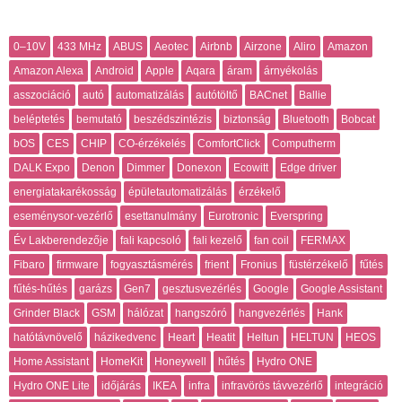
0–10V
433 MHz
ABUS
Aeotec
Airbnb
Airzone
Aliro
Amazon
Amazon Alexa
Android
Apple
Aqara
áram
árnyékolás
asszociáció
autó
automatizálás
autótöltő
BACnet
Ballie
beléptetés
bemutató
beszédszintézis
biztonság
Bluetooth
Bobcat
bOS
CES
CHIP
CO-érzékelés
ComfortClick
Computherm
DALK Expo
Denon
Dimmer
Donexon
Ecowitt
Edge driver
energiatakarékosság
épületautomatizálás
érzékelő
eseménysor-vezérlő
esettanulmány
Eurotronic
Everspring
Év Lakberendezője
fali kapcsoló
fali kezelő
fan coil
FERMAX
Fibaro
firmware
fogyasztásmérés
frient
Fronius
füstérzékelő
fűtés
fűtés-hűtés
garázs
Gen7
gesztusvezérlés
Google
Google Assistant
Grinder Black
GSM
hálózat
hangszóró
hangvezérlés
Hank
hatótávnövelő
házikedvenc
Heart
Heatit
Heltun
HELTUN
HEOS
Home Assistant
HomeKit
Honeywell
hűtés
Hydro ONE
Hydro ONE Lite
időjárás
IKEA
infra
infravörös távvezérlő
integráció