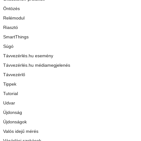
Öntözés
Relémodul
Riasztó
SmartThings
Súgó
Távvezérlés.hu esemény
Távvezérlés.hu médiamegjelenés
Távvezérlő
Tippek
Tutorial
Udvar
Újdonság
Újdonságok
Valós idejű mérés
Vásárlási szokások