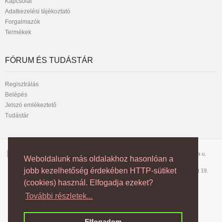
Kapcsolat
Adatkezelési tájékoztató
Forgalmazók
Termékek
FÓRUM ÉS TUDÁSTÁR
Regisztrálás
Belépés
Jelszó emlékeztető
Tudástár
Telefon:
1042 Budapest, József Attila u.
Weboldalunk más oldalakhoz hasonlóan a
1/2310-256
102. 3/6
jobb kezelhetőség érdekében HTTP-sütiket
vagy
70/70-50-200
6728 Szeged, Dorozsmai út 19.
(cookies) használ. Elfogadja ezeket?
További részletek...
Copyright © NEON Multimedia Kft.
Elfogadom