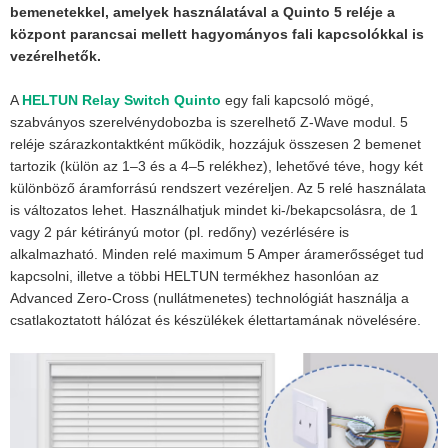
bemenetekkel, amelyek használatával a Quinto 5 reléje a
központ parancsai mellett hagyományos fali kapcsolókkal is
vezérelhetők.
A
HELTUN Relay Switch Quinto
egy fali kapcsoló mögé,
szabványos szerelvénydobozba is szerelhető Z-Wave modul. 5
reléje szárazkontaktként működik, hozzájuk összesen 2 bemenet
tartozik (külön az 1–3 és a 4–5 relékhez), lehetővé téve, hogy két
különböző áramforrású rendszert vezéreljen. Az 5 relé használata
is változatos lehet. Használhatjuk mindet ki-/bekapcsolásra, de 1
vagy 2 pár kétirányú motor (pl. redőny) vezérlésére is
alkalmazható. Minden relé maximum 5 Amper áramerősséget tud
kapcsolni, illetve a többi HELTUN termékhez hasonlóan az
Advanced Zero-Cross (nullátmenetes) technológiát használja a
csatlakoztatott hálózat és készülékek élettartamának növelésére.