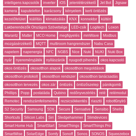
intelligens kapcsolók
inverter
iOS
jelenlétérzékelő
Jet Bot
Jigsaw
kamera
kaputelefon
karácsony
kényelem
kerti öntözés
kezelőfelület
kiállítás
klimatizálás
KNX
konnektor
kültéri
Lakberendezők Országos Szövetsége
LED-csík
Logitech
Loxon
Marantz
Matter
MCO Home
megfigyelés
mmWave
Modbus
mozgásérzékelő
MQTT
multiroom hangrendszer
Nabu Casa
napelem
napenergia
NFC
NGBS
Nice
Nuki
NUKI
Nuki Box
nyár
nyereményjáték
nyílászárók
nyugodt pihenés
okos kapcsoló
okos öntözés
okosotthon alapok
okosotthon megoldások
okosotthon protokoll
okosotthon rendszer
okosotthon tanácsadás
okosotthon tervezés
okos zár
öntözés
öntözőszelep
pánikgomb
Phillips
Popp
postaláda
Qubino
redőnyvezérlés
relé
relémodul
Remotec
rendszámfelismerés
rezsicsökkentés
riasztó
robotfűnyíró
S2 Security
Samsung
SDK
Secure
Sensative
Sensibo
Shelly
Shortcuts
Silicon Labs
Siri
Sledgehammer
Slimdevices
Smart Home Hub
SmartStart
SmartThings
SmartThings Pro
SmartWise
SolarEdge
Somfy
Sonoff
Sonos
SONOS
Squeezebox