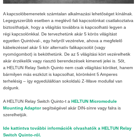
A kapcsolóbemenetek számtalan alkalmazási lehetőséget kínálnak.
Legegyszerűbb esetben a meglévő fali kapcsolónkat csatlakoztatva
biztosíthatjuk, hogy a világítás továbbra is kapcsolható legyen a
régi kapcsolónkkal. De tervezhetünk akár 5 körös világítást
egyetlen Quintóval-, egy helyről vezérelve, ahova a megfelelő
kábelezéssel akár 5 kör alternatív falikapcsolót (vagy
nyomógombot) is beköthetünk. De az 5 világítási kört vezérelhetik
akár érzékelők vagy riasztó berendezések kimeneti jelei is. Sőt,
a HELTUN Relay Switch Quinto nem csak világítási köröket, hanem
bármilyen más eszközt is kapcsolhat, körönként 5 Amperes
terhelésig – így egyedülállóan sokoldalú Z-Wave modullal van
dolgunk.
A HELTUN Relay Switch Quinto-t a
HELTUN Micromodule
Mounting Adaptor
segítségével akár DIN-sínre vagy falra is
szerelhetjük.
Ide kattintva további információk olvashatók a HELTUN Relay
Switch Quinto-ról.