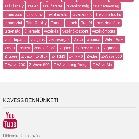
szálláshely
szelep
szellőztetés
takarékosság
talajnedvesség
tápegység
társasház
távfelügyelet
távvezérlés
Távvezérlés.hu
termosztát
ThirdReality
Thread
tippek
Tradfri
transzformátor
újdonság
új termék
vezérlés
vezérlőközpont
vezérlőmodul
vezérlőpanel
világítás
vízszivárgás
Voice
webinár
WiFi
WiFI
WS90
Yellow
zenelejátszó
Zigbee
Zigbee2MQTT
Zigbee 3
Ziigbee
Zipato
Z-Stick
Z-TRM3
Z-TRM6
Zvidar
Z-Wave 500
Z-Wave 700
Z-Wave 800
Z-Wave Long Range
Z-Wave.Me
KÖVESS BENNÜNKET!
Hírlevélre feliratkozás: