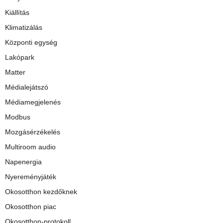
Kiállítás
Klimatizálás
Központi egység
Lakópark
Matter
Médialejátszó
Médiamegjelenés
Modbus
Mozgásérzékelés
Multiroom audio
Napenergia
Nyereményjáték
Okosotthon kezdőknek
Okosotthon piac
Okosotthon-protokoll