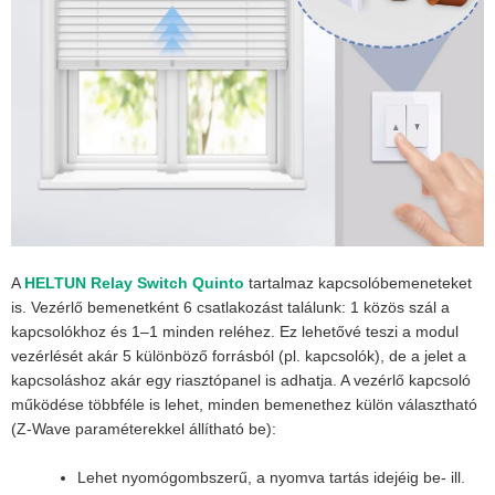
A
HELTUN Relay Switch Quinto
tartalmaz kapcsolóbemeneteket
is. Vezérlő bemenetként 6 csatlakozást találunk: 1 közös szál a
kapcsolókhoz és 1–1 minden reléhez. Ez lehetővé teszi a modul
vezérlését akár 5 különböző forrásból (pl. kapcsolók), de a jelet a
kapcsoláshoz akár egy riasztópanel is adhatja. A vezérlő kapcsoló
működése többféle is lehet, minden bemenethez külön választható
(Z-Wave paraméterekkel állítható be):
Lehet nyomógombszerű, a nyomva tartás idejéig be- ill.