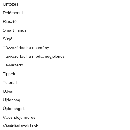
Öntözés
Relémodul
Riasztó
SmartThings
Súgó
Távvezérlés.hu esemény
Távvezérlés.hu médiamegjelenés
Távvezérlő
Tippek
Tutorial
Udvar
Újdonság
Újdonságok
Valós idejű mérés
Vásárlási szokások