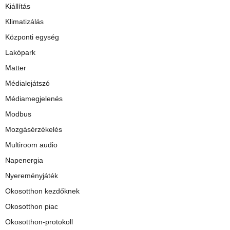
Kiállítás
Klimatizálás
Központi egység
Lakópark
Matter
Médialejátszó
Médiamegjelenés
Modbus
Mozgásérzékelés
Multiroom audio
Napenergia
Nyereményjáték
Okosotthon kezdőknek
Okosotthon piac
Okosotthon-protokoll